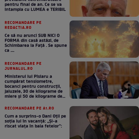
pentru final de an. Ce se va
intampla cu LUMEA e TERIBIL
RECOMANDARE PE
REDACTIA.RO
Ce să nu arunci SUB NICI O
FORMA din casă astăzi, de
Schimbarea la Față . Se spune
ca ....
RECOMANDARE PE
JURNALUL.RO
Ministerul lui Pîslaru a
cumpărat tensiometre,
bocanci pentru construcții,
jaluzele, 30 de kilograme de
miere și 50 de kilograme de
cafea
RECOMANDARE PE A1.RO
Cum a surprins-o Dani Oțil pe
soția lui în vacanță: „Și-a
riscat viața în baia fetelor”: