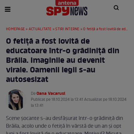
HOMEPAGE
»
ACTUALITATE
»
STIRI INTERNE
» O fetiță a fost lovită de educatoare într-o grădiniță din Brăila. Imaginile au devenit virale. Oamenii legii s-au autosesizat
O fetiță a fost lovită de
educatoare într-o grădiniță din
Brăila. Imaginile au devenit
virale. Oamenii legii s-au
autosesizat
Oana Vacarusi
De
.
Publicat pe 18.10.2024 la 13:41 Actualizat pe 18.10.2024
la 13:41
Scene șocante s-au desfășurat într-o grădiniță din
Brăila, acolo unde o fetiță în vârstă de un an și opt