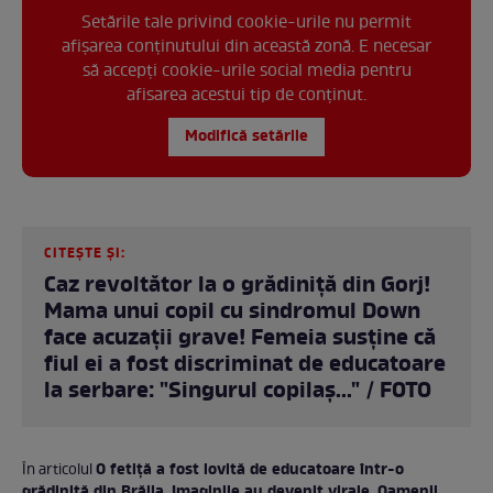
Setările tale privind cookie-urile nu permit
afișarea conținutului din această zonă. E necesar
să accepți cookie-urile social media pentru
afisarea acestui tip de conținut.
Modifică setările
CITEȘTE ȘI:
Caz revoltător la o grădiniță din Gorj!
Mama unui copil cu sindromul Down
face acuzații grave! Femeia susține că
fiul ei a fost discriminat de educatoare
la serbare: "Singurul copilaș..." / FOTO
O fetiță a fost lovită de educatoare într-o
În articolul
grădiniță din Brăila. Imaginile au devenit virale. Oamenii