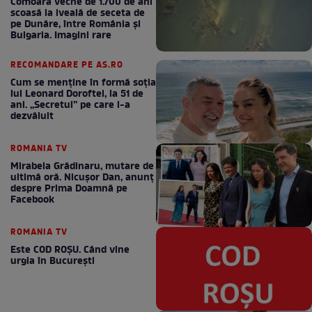
Comoara veche de 1.700 de ani
scoasă la iveală de seceta de
pe Dunăre, între România şi
Bulgaria. Imagini rare
RECOMANDARE PE AS.RO
Cum se menţine în formă soţia
lui Leonard Doroftei, la 51 de
ani. „Secretul” pe care l-a
dezvăluit
ROMANIA TV
Mirabela Grădinaru, mutare de
ultimă oră. Nicuşor Dan, anunţ
despre Prima Doamnă pe
Facebook
ROMANIA TV
Este COD ROŞU. Când vine
urgia în Bucureşti