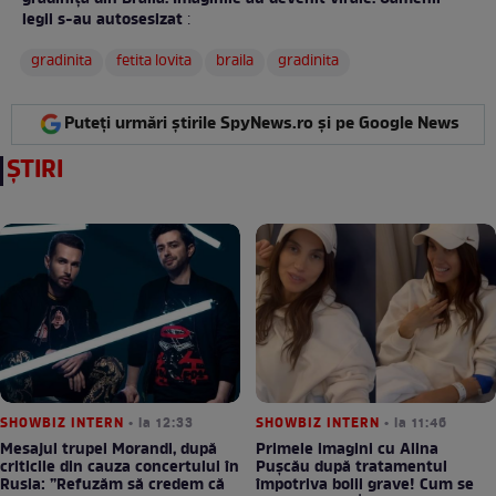
legii s-au autosesizat
:
gradinita
fetita lovita
braila
gradinita
Puteți urmări știrile SpyNews.ro și pe Google News
ȘTIRI
SHOWBIZ INTERN
• la 12:33
SHOWBIZ INTERN
• la 11:46
Mesajul trupei Morandi, după
Primele imagini cu Alina
criticile din cauza concertului în
Pușcău după tratamentul
Rusia: ”Refuzăm să credem că
împotriva bolii grave! Cum se