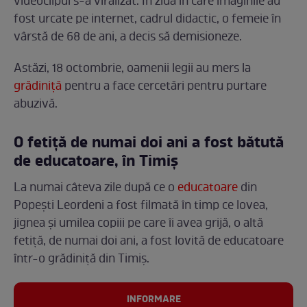
videoclipul s-a viralizat. În ziua în care imaginile au
fost urcate pe internet, cadrul didactic, o femeie în
vârstă de 68 de ani, a decis să demisioneze.
Astăzi, 18 octombrie, oamenii legii au mers la
grădiniță
pentru a face cercetări pentru purtare
abuzivă.
O fetiță de numai doi ani a fost bătută
de educatoare, în Timiș
La numai câteva zile după ce o
educatoare
din
Popești Leordeni a fost filmată în timp ce lovea,
jignea și umilea copiii pe care îi avea grijă, o altă
fetiță, de numai doi ani, a fost lovită de educatoare
într-o grădiniță din Timiș.
INFORMARE