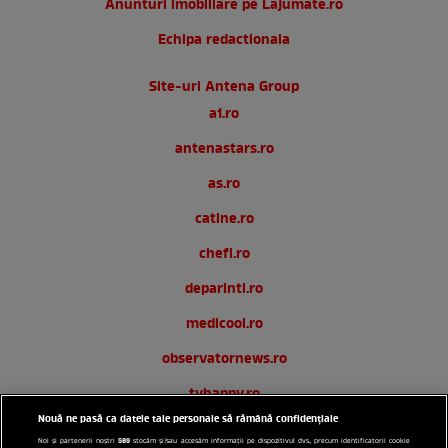
Anunturi imobiliare pe Lajumate.ro
Echipa redactionala
Site-uri Antena Group
a1.ro
antenastars.ro
as.ro
catine.ro
chefi.ro
deparinti.ro
medicool.ro
observatornews.ro
tvhappy.ro
Nouă ne pasă ca datele tale personale să rămână confidențiale
useit.ro
589
Noi și partenerii noștri
stocăm și/sau accesăm informații pe dispozitivul dvs., precum identificatorii cookie