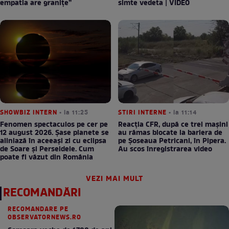
empatia are granițe”
simte vedeta | VIDEO
SHOWBIZ INTERN
• la 11:25
STIRI INTERNE
• la 11:14
Fenomen spectaculos pe cer pe
Reacția CFR, după ce trei mașini
12 august 2026. Șase planete se
au rămas blocate la bariera de
aliniază în aceeași zi cu eclipsa
pe Șoseaua Petricani, în Pipera.
de Soare și Perseidele. Cum
Au scos înregistrarea video
poate fi văzut din România
VEZI MAI MULT
RECOMANDĂRI
RECOMANDARE PE
OBSERVATORNEWS.RO