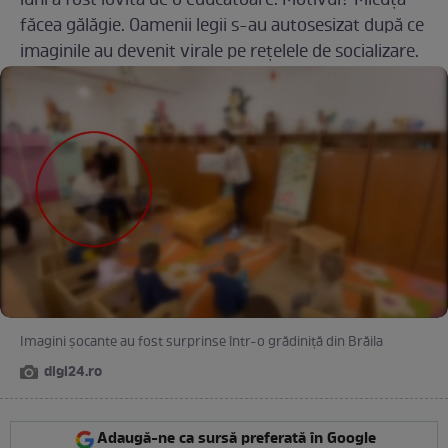
luni a fost lovită de o educatoare. Motivul? Micuța
făcea gălăgie. Oamenii legii s-au autosesizat după ce
imaginile au devenit virale pe rețelele de socializare.
Imagini șocante au fost surprinse într-o grădiniță din Brăila
digi24.ro
Adaugă-ne ca sursă preferată în Google