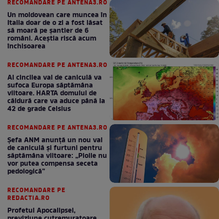
RECOMANDARE PE ANTENA3.RO
Un moldovean care muncea în
Italia doar de o zi a fost lăsat
să moară pe şantier de 6
români. Aceștia riscă acum
închisoarea
RECOMANDARE PE ANTENA3.RO
Al cincilea val de caniculă va
sufoca Europa săptămâna
viitoare. HARTA domului de
căldură care va aduce până la
42 de grade Celsius
RECOMANDARE PE ANTENA3.RO
Șefa ANM anunță un nou val
de caniculă și furtuni pentru
săptămâna viitoare: „Ploile nu
vor putea compensa seceta
pedologică”
RECOMANDARE PE
REDACTIA.RO
Profetul Apocalipsei,
previziune cutremuratoare