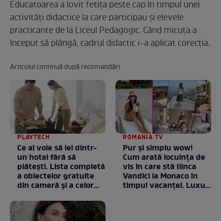
Educatoarea a lovit fetița peste cap în timpul unei
activități didactice la care participau și elevele
practicante de la Liceul Pedagogic. Când micuța a
început să plângă, cadrul didactic i-a aplicat corecția.
Articolul continuă după recomandări
PLAYTECH
ROMANIA TV
Ce ai voie să iei dintr-
Pur și simplu wow!
un hotel fără să
Cum arată locuința de
plătești. Lista completă
vis în care stă Ilinca
a obiectelor gratuite
Vandici la Monaco în
din cameră și a celor
timpul vacanței. Luxul
care rămân
e în starea lui pură.
proprietatea unității
Totul arată ca în filme!
/ GALERIE FOTO