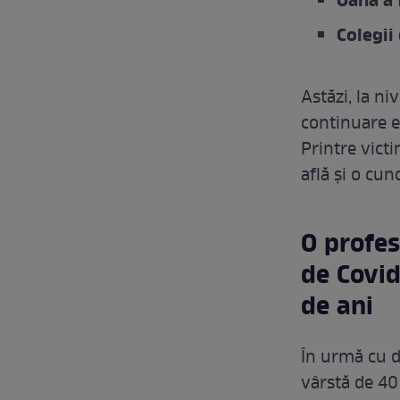
Oana a 
Colegii
Astăzi, la ni
continuare e
Printre victi
află și o cun
O profes
de Covid
de ani
În urmă cu 
vârstă de 40