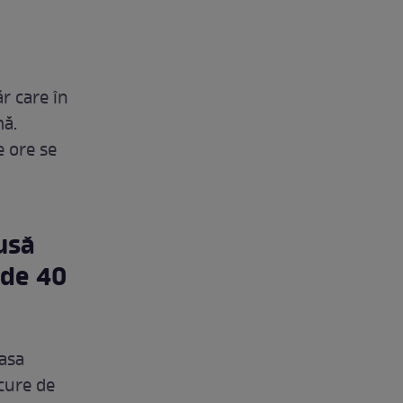
r care în
mă.
e ore se
usă
 de 40
asa
ucure de