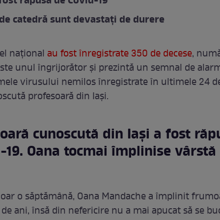
fost răpusă de Covid-19
 de catedră sunt devastați de durere
vel național
au fost înregistrate 350 de decese
, numă
ste unul îngrijorător și prezintă un semnal de alar
mele virusului nemilos înregistrate în ultimele 24 d
oscută profesoară din Iași.
oară cunoscută din Iași a fost răp
-19. Oana tocmai împlinise vârstă
doar o săptămână, Oana Mandache a împlinit frumo
 de ani, însă din nefericire nu a mai apucat să se b