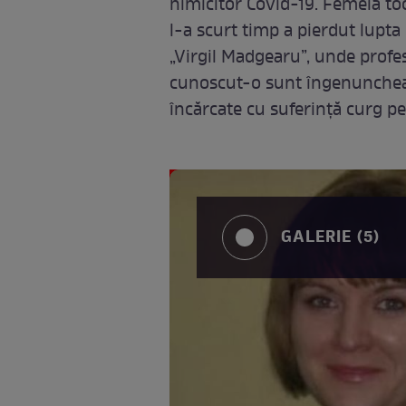
nimicitor Covid-19. Femeia toc
l-a scurt timp a pierdut lupta 
„Virgil Madgearu”, unde profesa
cunoscut-o sunt îngenuncheaț
încărcate cu suferință curg p
GALERIE (5)