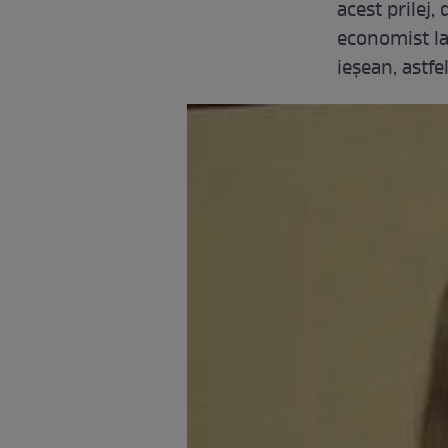
acest prilej,
economist la
ieşean, astfe