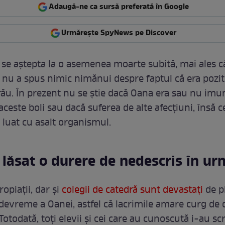
Adaugă-ne ca sursă preferată în Google
Urmărește SpyNews pe Discover
se aștepta la o asemenea moarte subită, mai ales c
 nu a spus nimic nimănui despre faptul că era pozit
rău. În prezent nu se știe dacă Oana era sau nu imu
ceste boli sau dacă suferea de alte afecțiuni, însă c
a luat cu asalt organismul.
 lăsat o durere de nedescris în ur
ropiații, dar și
colegii de catedră sunt devastați
de p
devreme a Oanei, astfel că lacrimile amare curg de
Totodată, toți elevii și cei care au cunoscută i-au sc