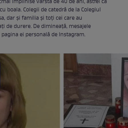
mai împlinise vârsta de 40 de ani, astfel că
cu boala. Colegii de catedră de la Colegiul
, dar și familia și toți cei care au
i de durere. De dimineață, mesajele
e pagina ei personală de Instagram.