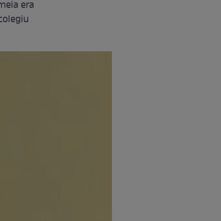
emeia era
colegiu