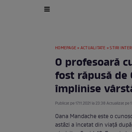
HOMEPAGE
»
ACTUALITATE
»
STIRI INTE
O profesoară cu
fost răpusă de
împlinise vârst
Publicat pe 17.11.2021 la 23:38 Actualizat pe 1
Oana Mandache este o cunoscut
astăzi a încetat din viață după