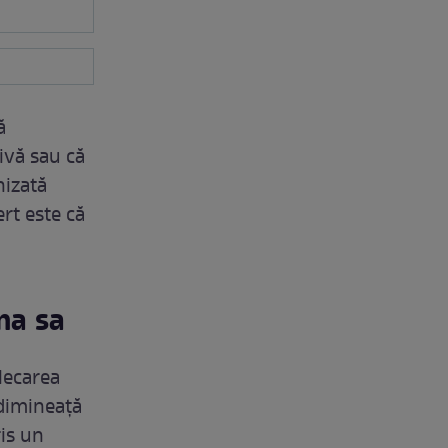
ă
ivă sau că
nizată
ert este că
ma sa
lecarea
 dimineață
ris un