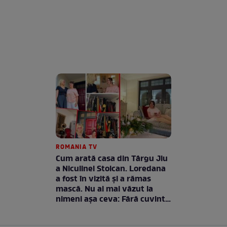
ROMANIA TV
Cum arată casa din Târgu Jiu
a Niculinei Stoican. Loredana
a fost în vizită și a rămas
mască. Nu ai mai văzut la
nimeni așa ceva: Fără cuvinte
/ VIDEO