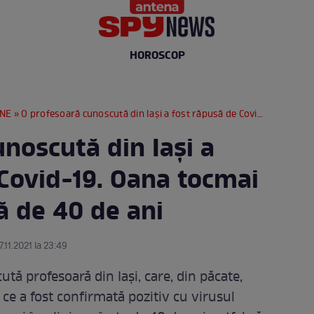
HOROSCOP
RNE
» O profesoară cunoscută din Iași a fost răpusă de Covid-19. Oana tocmai împlinise vârstă de 40 de ani
noscută din Iași a
 Covid-19. Oana tocmai
ă de 40 de ani
7.11.2021 la 23:49
ă profesoară din Iași, care, din păcate,
 ce a fost confirmată pozitiv cu virusul