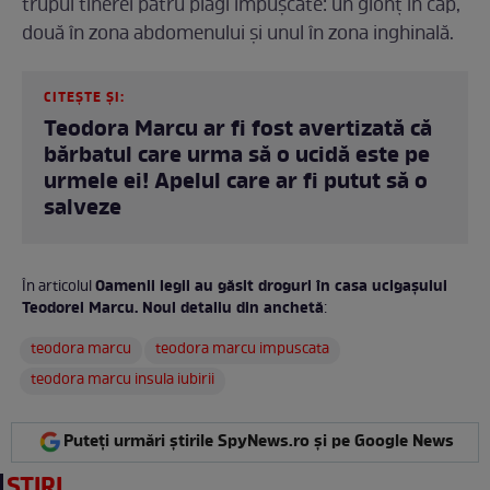
trupul tinerei patru plăgi împușcate: un glonț în cap,
două în zona abdomenului și unul în zona inghinală.
CITEȘTE ȘI:
Teodora Marcu ar fi fost avertizată că
bărbatul care urma să o ucidă este pe
urmele ei! Apelul care ar fi putut să o
salveze
Oamenii legii au găsit droguri în casa ucigașului
În articolul
Teodorei Marcu. Noul detaliu din anchetă
:
teodora marcu
teodora marcu impuscata
teodora marcu insula iubirii
Puteți urmări știrile SpyNews.ro și pe Google News
ȘTIRI