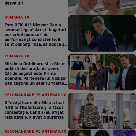
dezvăluit
ROMANIA TV
Este OFICIAL! Nicușor Dan a
semnat legea! Acești bugetari
vor primi bonusuri de
performanță consistente. Ei
sunt obligați, însă, să aducă și
bani la bugetul de stat
ROMANIA TV
Mirabela Grădinaru și-a făcut
publică declarația de avere.
Cât de bogată este Prima
Doamnă. Partenera lui Nicușor
Dan câștigă un salariu foarte
bun în fiecare lună!
RECOMANDARE PE ANTENA3.RO
O învățătoare din Sibiu a luat
4,90 la Titularizare și a făcut
contestație. Când s-au afișat
rezultatele, a avut o surpriză
RECOMANDARE PE ANTENA3.RO