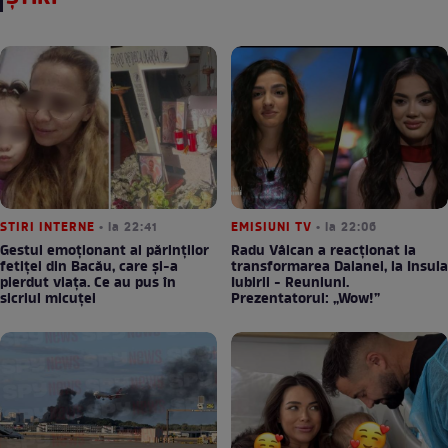
STIRI INTERNE
• la 22:41
EMISIUNI TV
• la 22:06
Gestul emoționant al părinților
Radu Vâlcan a reacționat la
fetiței din Bacău, care și-a
transformarea Daianei, la Insula
pierdut viața. Ce au pus în
Iubirii - Reuniuni.
sicriul micuței
Prezentatorul: „Wow!”