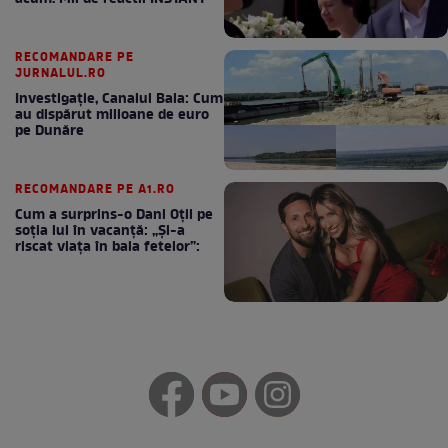
RECOMANDARE PE
JURNALUL.RO
Investigație, Canalul Bala: Cum
au dispărut milioane de euro
pe Dunăre
RECOMANDARE PE A1.RO
Cum a surprins-o Dani Oțil pe
soția lui în vacanță: „Și-a
riscat viața în baia fetelor”: