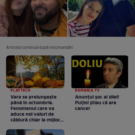
Articolul continuă după recomandări
PLAYTECH
ROMANIA TV
Vara se prelungeşte
Anunţul şoc al zilei!
până în octombrie.
Puţini ştiau că are
Fenomenul care va
cancer
aduce noi valuri de
căldură chiar la mijlocul
toamnei