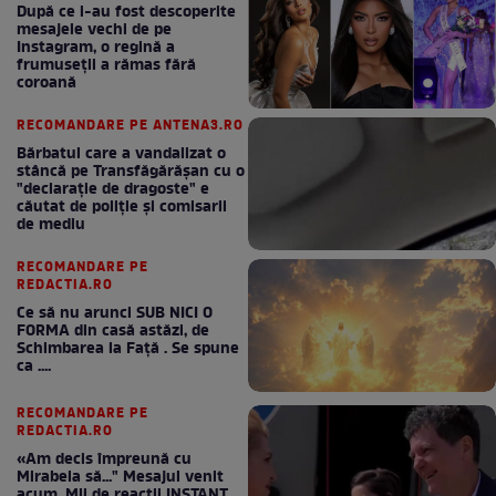
După ce i-au fost descoperite
mesajele vechi de pe
Instagram, o regină a
frumuseții a rămas fără
coroană
RECOMANDARE PE ANTENA3.RO
Bărbatul care a vandalizat o
stâncă pe Transfăgărășan cu o
"declaraţie de dragoste" e
căutat de poliție și comisarii
de mediu
RECOMANDARE PE
REDACTIA.RO
Ce să nu arunci SUB NICI O
FORMA din casă astăzi, de
Schimbarea la Față . Se spune
ca ....
RECOMANDARE PE
REDACTIA.RO
«Am decis împreună cu
Mirabela să..." Mesajul venit
acum. Mii de reactii INSTANT