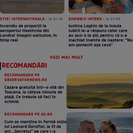
STIRI INTERNATIONALE
• la 21:16
SHOWBIZ INTERN
• la 21:06
Incendiu de proporții la
Iustina Loghin de la Insula
aeroportul Heathrow din
Iubirii le-a răspuns celor care
Londra! Imagini exclusive, în
au pus-o la zid, pentru că s-a
timp real
machiat înainte de naștere: "Nu
am pomenit așa ceva"
VEZI MAI MULT
RECOMANDĂRI
RECOMANDARE PE
OBSERVATORNEWS.RO
Cazare gratuită într-o vilă din
Toscana, la câteva minute de
plajă. Ce trebuie să faci în
schimb
RECOMANDARE PE AS.RO
Cum se menţine în formă soţia
lui Leonard Doroftei, la 51 de
ani. „Secretul” pe care l-a