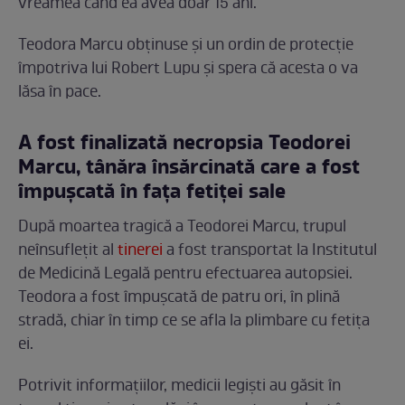
vreamea când ea avea doar 15 ani.
Teodora Marcu obținuse și un ordin de protecție
împotriva lui Robert Lupu și spera că acesta o va
lăsa în pace.
A fost finalizată necropsia Teodorei
Marcu, tânăra însărcinată care a fost
împuşcată în faţa fetiţei sale
După moartea tragică a Teodorei Marcu, trupul
neînsuflețit al
tinerei
a fost transportat la Institutul
de Medicină Legală pentru efectuarea autopsiei.
Teodora a fost împușcată de patru ori, în plină
stradă, chiar în timp ce se afla la plimbare cu fetița
ei.
Potrivit informațiilor, medicii legiști au găsit în