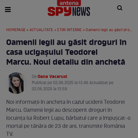
HOMEPAGE
»
ACTUALITATE
»
STIRI INTERNE
» Oamenii legii au găsit droguri în casa ucigașului Teodorei Marcu. Noul detaliu din anchetă
Oamenii legii au găsit droguri în
casa ucigașului Teodorei
Marcu. Noul detaliu din anchetă
Oana Vacarusi
De
.
Publicat pe 02.06.2025 la 13:46 Actualizat pe
02.06.2025 la 13:59
Noi informații în ancheta în cazul uciderii Teodorei
Marcu. Oamenii legii au descoperit droguri în
locuința lui Robert Lupu, bărbatul care a împușcat-o
mortal pe tânăra de 23 de ani, transmite România
TV.