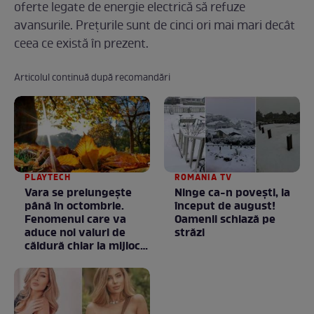
oferte legate de energie electrică să refuze
avansurile. Preţurile sunt de cinci ori mai mari decât
ceea ce există în prezent.
Articolul continuă după recomandări
PLAYTECH
ROMANIA TV
Vara se prelungeşte
Ninge ca-n povești, la
până în octombrie.
început de august!
Fenomenul care va
Oamenii schiază pe
aduce noi valuri de
străzi
căldură chiar la mijlocul
toamnei