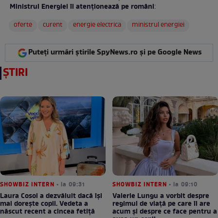
Ministrul Energiei îi atenționează pe români
:
oferte
curent
energie electrica
ministrul energiei
Puteți urmări știrile SpyNews.ro și pe Google News
ȘTIRI
SHOWBIZ INTERN
• la 09:31
SHOWBIZ INTERN
• la 09:10
Laura Cosoi a dezvăluit dacă își
Valerie Lungu a vorbit despre
mai dorește copii. Vedeta a
regimul de viață pe care îl are
născut recent a cincea fetiță
acum și despre ce face pentru a