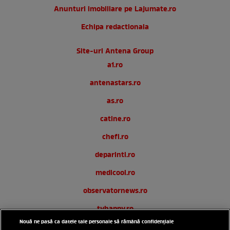
Anunturi imobiliare pe Lajumate.ro
Echipa redactionala
Site-uri Antena Group
a1.ro
antenastars.ro
as.ro
catine.ro
chefi.ro
deparinti.ro
medicool.ro
observatornews.ro
tvhappy.ro
Nouă ne pasă ca datele tale personale să rămână confidențiale
useit.ro