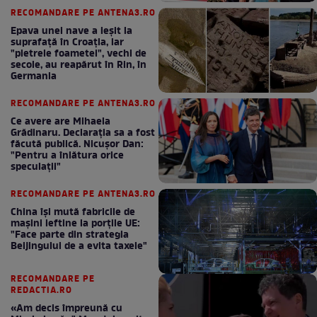
RECOMANDARE PE ANTENA3.RO
Epava unei nave a ieșit la
suprafață în Croația, iar
"pietrele foametei", vechi de
secole, au reapărut în Rin, în
Germania
RECOMANDARE PE ANTENA3.RO
Ce avere are Mihaela
Grădinaru. Declarația sa a fost
făcută publică. Nicușor Dan:
"Pentru a înlătura orice
speculații"
RECOMANDARE PE ANTENA3.RO
China își mută fabricile de
mașini ieftine la porțile UE:
"Face parte din strategia
Beijingului de a evita taxele"
RECOMANDARE PE
REDACTIA.RO
«Am decis împreună cu