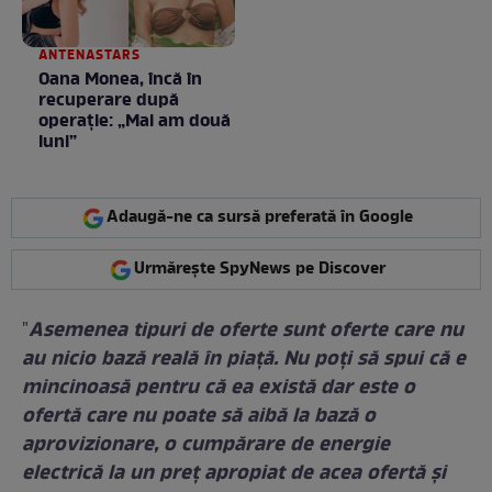
ANTENASTARS
Oana Monea, încă în
recuperare după
operație: „Mai am două
luni”
Adaugă-ne ca sursă preferată în Google
Urmărește SpyNews pe Discover
Asemenea tipuri de oferte sunt oferte care nu
"
au nicio bază reală în piață. Nu poți să spui că e
mincinoasă pentru că ea există dar este o
ofertă care nu poate să aibă la bază o
aprovizionare, o cumpărare de energie
electrică la un preț apropiat de acea ofertă și