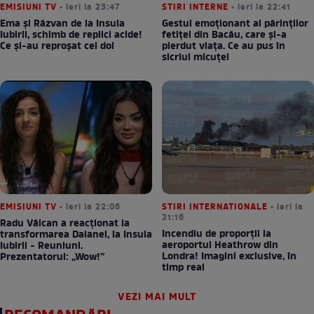
EMISIUNI TV
• ieri la 23:47
STIRI INTERNE
• ieri la 22:41
Ema și Răzvan de la Insula
Gestul emoționant al părinților
Iubirii, schimb de replici acide!
fetiței din Bacău, care și-a
Ce și-au reproșat cei doi
pierdut viața. Ce au pus în
sicriul micuței
EMISIUNI TV
• ieri la 22:06
STIRI INTERNATIONALE
• ieri la
21:16
Radu Vâlcan a reacționat la
Incendiu de proporții la
transformarea Daianei, la Insula
aeroportul Heathrow din
Iubirii - Reuniuni.
Londra! Imagini exclusive, în
Prezentatorul: „Wow!”
timp real
VEZI MAI MULT