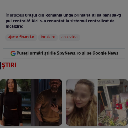
Orașul din România unde primăria îți dă bani să-ți
În articolul
pui centrală! Aici s-a renunțat la sistemul centralizat de
încălzire
:
ajutor financiar
incalzire
apa calda
Puteți urmări știrile SpyNews.ro și pe Google News
ȘTIRI