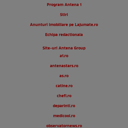
Program Antena 1
Stiri
Anunturi imobiliare pe Lajumate.ro
Echipa redactionala
Site-uri Antena Group
a1.ro
antenastars.ro
as.ro
catine.ro
chefi.ro
deparinti.ro
medicool.ro
observatornews.ro