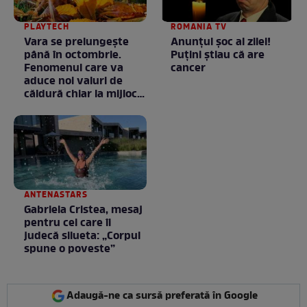
PLAYTECH
ROMANIA TV
Vara se prelungeşte
Anunţul şoc al zilei!
până în octombrie.
Puţini ştiau că are
Fenomenul care va
cancer
aduce noi valuri de
căldură chiar la mijlocul
toamnei
ANTENASTARS
Gabriela Cristea, mesaj
pentru cei care îi
judecă silueta: „Corpul
spune o poveste”
Adaugă-ne ca sursă preferată în Google