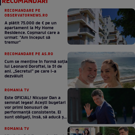
RECOMANDĂRI
RECOMANDARE PE
OBSERVATORNEWS.RO
A plătit 75.000 de € pe un
apartament la My Home
Residence. Coşmarul care a
urmat: "Am început să
tremur"
RECOMANDARE PE AS.RO
Cum se menţine în formă soţia
lui Leonard Doroftei, la 51 de
ani. „Secretul” pe care l-a
dezvăluit
ROMANIA TV
Este OFICIAL! Nicușor Dan a
semnat legea! Acești bugetari
vor primi bonusuri de
performanță consistente. Ei
sunt obligați, însă, să aducă și
bani la bugetul de stat
ROMANIA TV