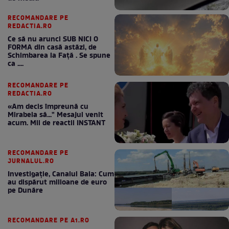
RECOMANDARE PE
REDACTIA.RO
Ce să nu arunci SUB NICI O
FORMA din casă astăzi, de
Schimbarea la Față . Se spune
ca ....
RECOMANDARE PE
REDACTIA.RO
«Am decis împreună cu
Mirabela să..." Mesajul venit
acum. Mii de reactii INSTANT
RECOMANDARE PE
JURNALUL.RO
Investigație, Canalul Bala: Cum
au dispărut milioane de euro
pe Dunăre
RECOMANDARE PE A1.RO