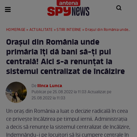
HOMEPAGE
»
ACTUALITATE
»
STIRI INTERNE
» Orașul din România unde primăria îți dă bani să-ți pui centrală! Aici s-a renunțat la sistemul centralizat de încălzire
Orașul din România unde
primăria îți dă bani să-ți pui
centrală! Aici s-a renunțat la
sistemul centralizat de încălzire
Ilinca Lunca
De
.
Publicat pe 25.08.2022 la 11:03 Actualizat pe
25.08.2022 la 11:03
Un oraș din România a luat o decizie radicală în ceea
ce privește încălzirea pe timpul iernii. Administrația
a decis să renunțe la sistemul centralizat de încălzire,
îndemnându-i pe locuitori să își cumpere centrale în