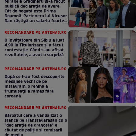
Mirabela Grădinaru și-a făcut
publică declarația de avere.
Cât de bogată este Prima
Doamnă. Partenera lui Nicușor
Dan câștigă un salariu foarte
bun în fiecare lună!
RECOMANDARE PE ANTENA3.RO
O învățătoare din Sibiu a luat
4,90 la Titularizare și a făcut
contestație. Când s-au afișat
rezultatele, a avut o surpriză
RECOMANDARE PE ANTENA3.RO
După ce i-au fost descoperite
mesajele vechi de pe
Instagram, o regină a
frumuseții a rămas fără
coroană
RECOMANDARE PE ANTENA3.RO
Bărbatul care a vandalizat o
stâncă pe Transfăgărășan cu o
"declaraţie de dragoste" e
căutat de poliție și comisarii
de mediu