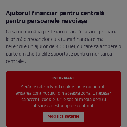
Ajutorul financiar pentru centrală
pentru persoanele nevoiașe
Ca să nu rămână peste iarnă fără încălzire, primăria
le oferă persoanelor cu situații financiare mai
nefericite un ajutor de 4.000 lei, cu care să acopere o
parte din cheltuielile suportate pentru montarea
centralei.
INFORMARE
Setările tale privind cookie-urile nu permit
afișarea conținutului din această zonă. E necesar
să accepți cookie-urile social media pentru
afisarea acestui tip de conținut.
Modifică setările