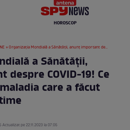
HOROSCOP
RNE
» Organizaţia Mondială a Sănătăţii, anunț important despre COVID-19! Ce se întâmplă cu maladia care a făcut milioane de victime
dială a Sănătăţii,
t despre COVID-19! Ce
maladia care a făcut
ctime
5 Actualizat pe 22.11.2023 la 07:05