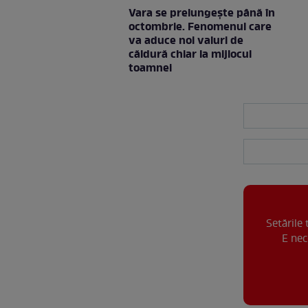
Vara se prelungeşte până în
octombrie. Fenomenul care
va aduce noi valuri de
căldură chiar la mijlocul
toamnei
Setările
E nec