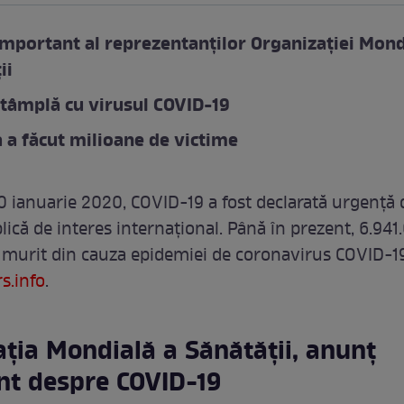
mportant al reprezentanților Organizației Mond
ii
ntâmplă cu virusul COVID-19
 a făcut milioane de victime
0 ianuarie 2020, COVID-19 a fost declarată urgență 
ică de interes internațional. Până în prezent, 6.941
murit din cauza epidemiei de coronavirus COVID-19
s.info
.
ţia Mondială a Sănătăţii, anunț
nt despre COVID-19