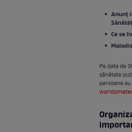
Anunț i
Sănătăţ
Ce se î
Maladia
Pe data de 3
sănătate publ
persoane au 
worldometer
Organiza
importa