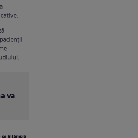
a
icative.
ză
pacienții
ome
udiului.
ma va
e se întâmplă