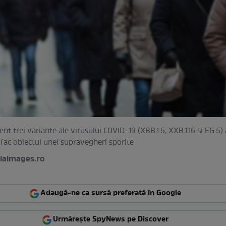
ent trei variante ale virusului COVID-19 (XBB.1.5, XXB.1.16 şi EG.5)
e fac obiectul unei supravegheri sporite
iaimages.ro
Adaugă-ne ca sursă preferată în Google
Urmărește SpyNews pe Discover