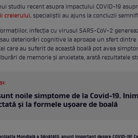
ui studiu recent asupra impactului COVID-19 asupr
i creierului
, specialiștii au ajuns la concluzii semnif
nformațiilor, infecția cu virusul SARS-CoV-2 generea
sau deteriorări cognitive la aproape un sfert dintre 
 Cei care au suferit de această boală pot avea simpt
burări de memorie și anxietate, arată rezultatele st
ȘI:
sunt noile simptome de la Covid-19. Ini
ectată și la formele ușoare de boală
anizaţia Mondială a Sănătăţii, anunț important despre COVID-19! C