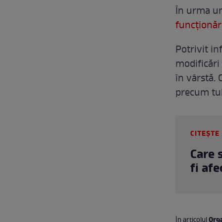
În urma un
funcționări
Potrivit i
modificări 
în vârstă.
precum tul
CITEȘTE 
Care 
fi af
Org
În articolul