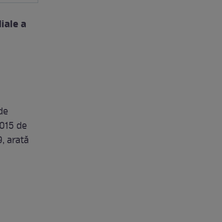
iale a
de
.015 de
, arată