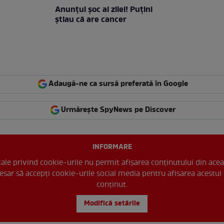
Anunţul şoc al zilei! Puţini
ştiau că are cancer
Adaugă-ne ca sursă preferată în Google
Urmărește SpyNews pe Discover
INFORMARE
 tale privind cookie-urile nu permit afișarea conținutului din acea
esar să accepți cookie-urile social media pentru afisarea acestui 
conținut.
Modifică setările