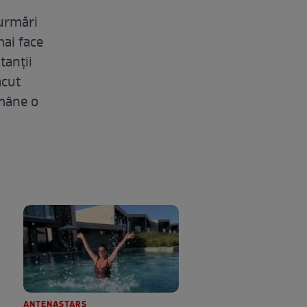
 urmări
ai face
tanții
ăcut
ămâne o
ANTENASTARS