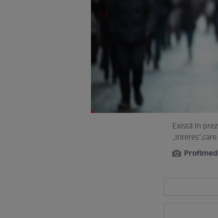
Există în prez
„interes”,car
Profimed