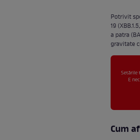
Potrivit sp
19 (XBB.1.5
a patra (BA
gravitate c
Setările
E nec
Cum af