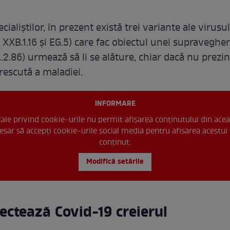
ecialiștilor, în prezent există trei variante ale virus
, XXB.1.16 şi EG.5) care fac obiectul unei supravegher
.2.86) urmează să li se alăture, chiar dacă nu prezin
rescută a maladiei.
INFORMARE
 tale privind cookie-urile nu permit afișarea conținutului din acea
esar să accepți cookie-urile social media pentru afisarea acestui 
conținut.
Modifică setările
ectează Covid-19 creierul