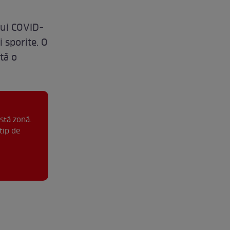
ului COVID-
i sporite. O
tă o
stă zonă.
tip de