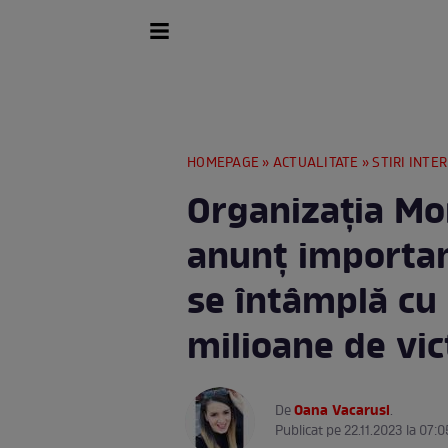
HOMEPAGE
»
ACTUALITATE
»
STIRI INTE
Organizaţia Mon
anunț importan
se întâmplă cu 
milioane de vi
Oana Vacarusi
De
.
Publicat pe 22.11.2023 la 07:0