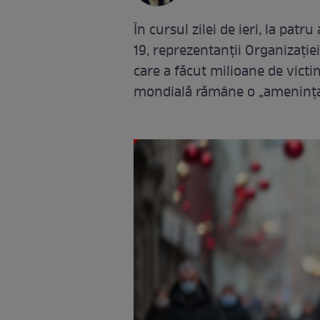
În cursul zilei de ieri, la patr
19, reprezentanții Organizație
care a făcut milioane de victi
mondială rămâne o „ameninţa