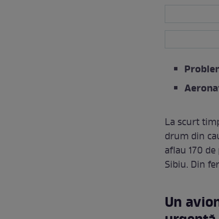
Problem
Aeronav
La scurt tim
drum din cau
aflau 170 de 
Sibiu. Din fe
Un avion