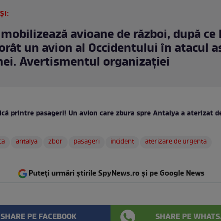
ȘI:
mobilizează avioane de război, după ce 
orât un avion al Occidentului în atacul 
nei. Avertismentul organizației
că printre pasageri! Un avion care zbura spre Antalya a aterizat d
ca
antalya
zbor
pasageri
incident
aterizare de urgenta
Puteți urmări știrile SpyNews.ro și pe Google News
SHARE PE FACEBOOK
SHARE PE WHATS