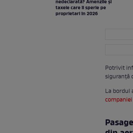
nedeclarată? Amenzile și
taxele care îi sperie pe
proprietari în 2026
Potrivit in
siguranță d
La bordul 
companiei
Pasager