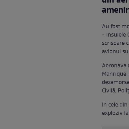
din ae
amenin
Au fost mo
- Insulele
scrisoare 
avionul su
Aeronava a
Manrique-L
dezamorsar
Civilă, Pol
În cele din
exploziv la