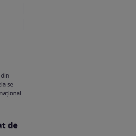
 din
ia se
rnațional
at de