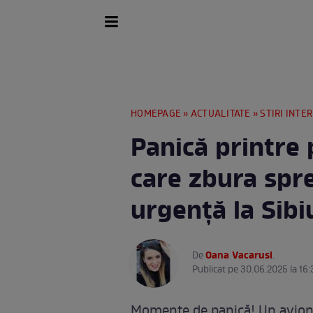
HOMEPAGE
»
ACTUALITATE
»
STIRI INTE
Panică printre 
care zbura spre
urgență la Sib
Oana Vacarusi
De
.
Publicat pe 30.06.2025 la 16:
Momente de panică! Un avion 