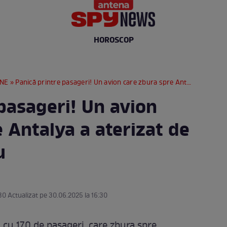
HOROSCOP
RNE
» Panică printre pasageri! Un avion care zbura spre Antalya a aterizat de urgență la Sibiu
pasageri! Un avion
 Antalya a aterizat de
iu
30 Actualizat pe 30.06.2025 la 16:30
cu 170 de pasageri, care zbura spre