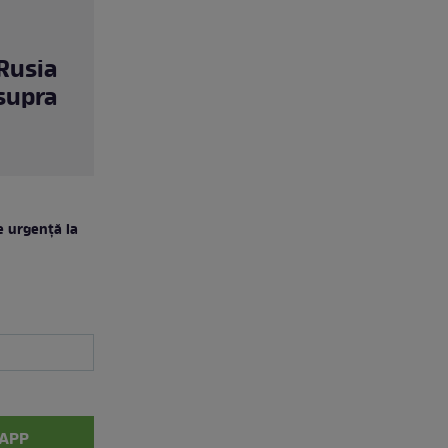
Rusia
asupra
e urgență la
APP