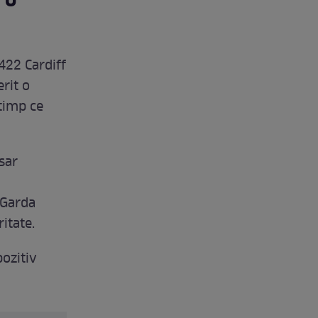
 o
22 Cardiff
rit o
 timp ce
sar
 Garda
ritate.
pozitiv