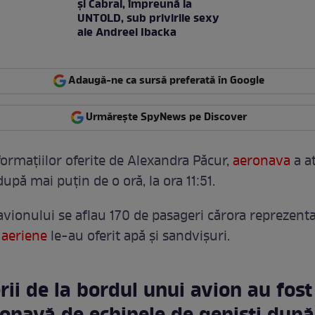
şi Cabral, împreună la
UNTOLD, sub privirile sexy
ale Andreei Ibacka
Adaugă-ne ca sursă preferată în Google
Urmărește SpyNews pe Discover
formațiilor oferite de Alexandra Păcur,
aeronava
a at
upă mai puțin de o oră, la ora 11:51.
avionului se aflau 170 de pasageri cărora reprezenta
 aeriene
le-au oferit apă și sandvișuri.
ii de la bordul unui avion au fost