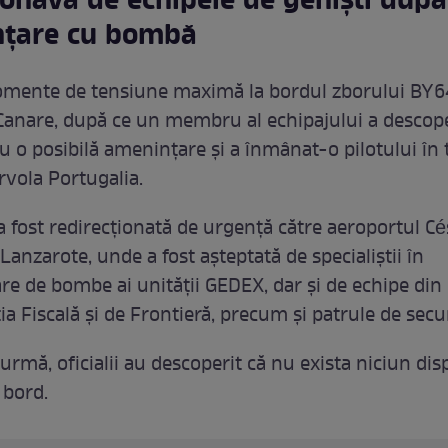
ronavă de echipele de geniști după
țare cu bombă
mente de tensiune maximă la bordul zborului BY64
 Canare, după ce un membru al echipajului a descope
cu o posibilă amenințare și a înmânat-o pilotului în
rvola Portugalia.
 fost redirecționată de urgență către aeroportul Cé
anzarote, unde a fost așteptată de specialiștii în
e de bombe ai unității GEDEX, dar și de echipe din
iția Fiscală și de Frontieră, precum și patrule de secu
 urmă, oficialii au descoperit că nu exista niciun dis
 bord.