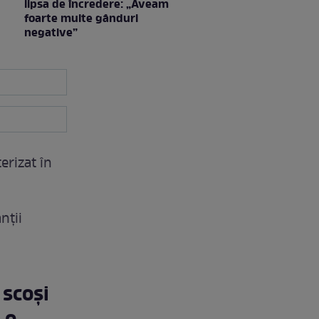
lipsa de încredere: „Aveam
foarte multe gânduri
negative”
erizat în
nții
 scoși