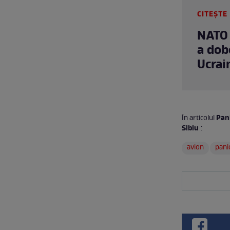
CITEȘTE 
NATO 
a dob
Ucrai
Pani
În articolul
Sibiu
:
avion
pani