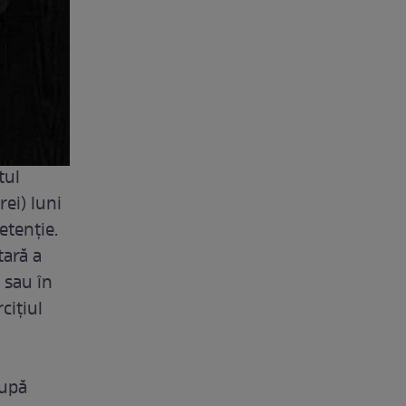
tul
ei) luni
etenție.
tară a
e sau în
ciţiul
după