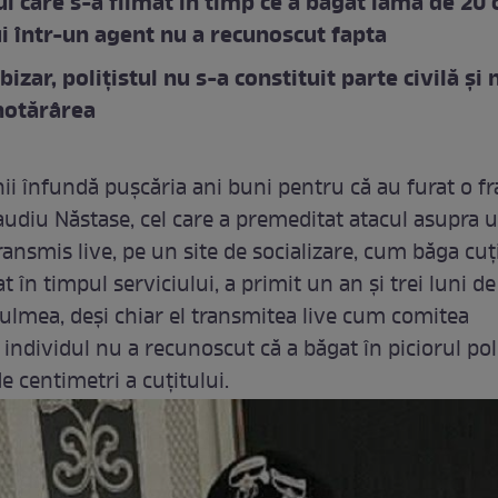
ul care s-a filmat în timp ce a băgat lama de 20
ui într-un agent nu a recunoscut fapta
izar, polițistul nu s-a constituit parte civilă și 
hotărârea
nii înfundă pușcăria ani buni pentru că au furat o fr
audiu Năstase, cel care a premeditat atacul asupra 
 transmis live, pe un site de socializare, cum băga cuț
t în timpul serviciului, a primit un an și trei luni de
Culmea, deși chiar el transmitea live cum comitea
 individul nu a recunoscut că a băgat în piciorul poli
e centimetri a cuțitului.