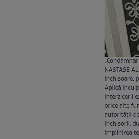
„Condamnare
NĂSTASE ALEX
închisoare, p
Aplică incul
interzicerii e
orice alte fu
autorităţii 
închisorii, d
împlinirea t