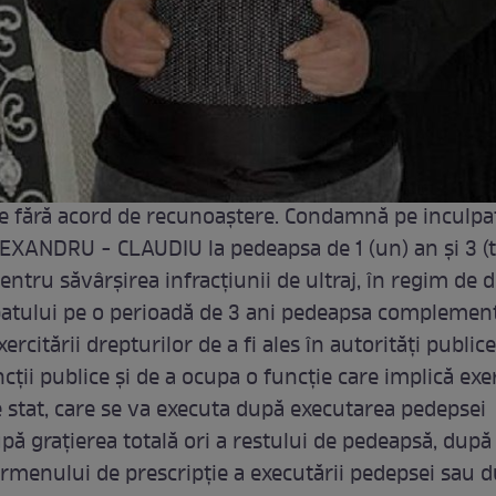
 fără acord de recunoaştere. Condamnă pe inculpa
ANDRU - CLAUDIU la pedeapsa de 1 (un) an și 3 (tr
entru săvârşirea infracţiunii de ultraj, în regim de d
patului pe o perioadă de 3 ani pedeapsa complemen
xercitării drepturilor de a fi ales în autorităţi public
ncţii publice și de a ocupa o funcţie care implică exer
de stat, care se va executa după executarea pedepsei
upă graţierea totală ori a restului de pedeapsă, după
ermenului de prescripţie a executării pedepsei sau 