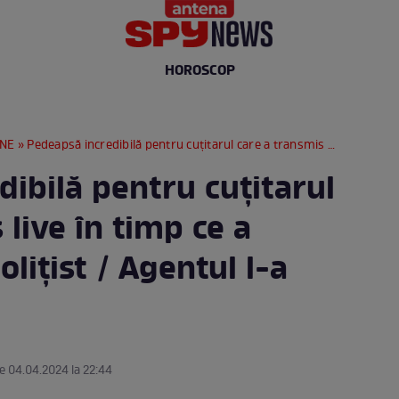
HOROSCOP
RNE
» Pedeapsă incredibilă pentru cuțitarul care a transmis live în timp ce a înjunghiat un polițist / Agentul l-a iertat!
ibilă pentru cuțitarul
 live în timp ce a
lițist / Agentul l-a
pe 04.04.2024 la 22:44