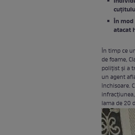
Individ
cuțitul
În mod b
atacat 
În timp ce u
de foame, Cl
polițist și a
un agent afla
închisoare. 
infracțiunea,
lama de 20 d