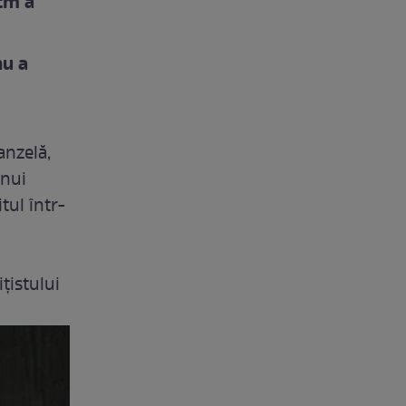
 cm a
nu a
anzelă,
unui
itul într-
țistului