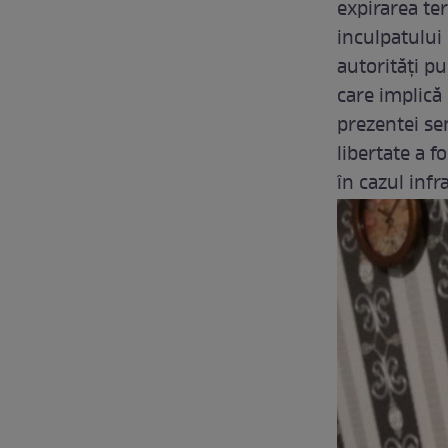
expirarea te
inculpatului 
autorităţi pu
care implică 
prezentei se
libertate a f
în cazul infr