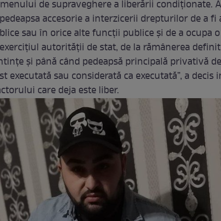
rmenului de supraveghere a liberării condiţionate. A
pedeapsa accesorie a interzicerii drepturilor de a fi 
blice sau în orice alte funcţii publice și de a ocupa o
exerciţiul autorităţii de stat, de la rămânerea definit
ntinţe şi până când pedeapsă principală privativă d
ost executată sau considerată ca executată”, a decis 
actorului care deja este liber.