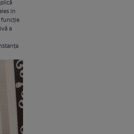
plică
ales în
 funcţie
ivă a
e
instanța