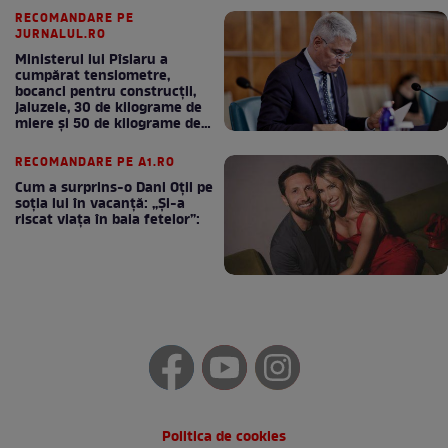
RECOMANDARE PE
JURNALUL.RO
Ministerul lui Pîslaru a
cumpărat tensiometre,
bocanci pentru construcții,
jaluzele, 30 de kilograme de
miere și 50 de kilograme de
cafea
RECOMANDARE PE A1.RO
Cum a surprins-o Dani Oțil pe
soția lui în vacanță: „Și-a
riscat viața în baia fetelor”:
Politica de cookies