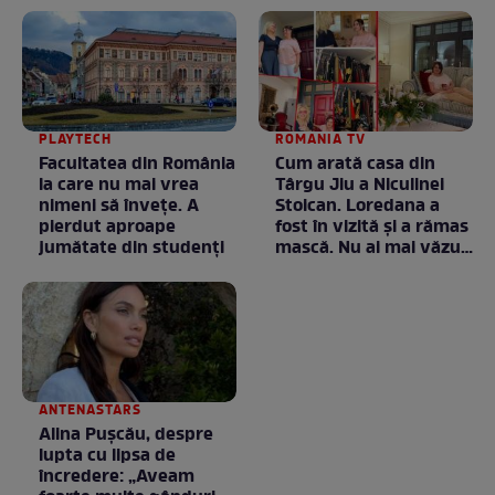
PLAYTECH
ROMANIA TV
Facultatea din România
Cum arată casa din
la care nu mai vrea
Târgu Jiu a Niculinei
nimeni să înveţe. A
Stoican. Loredana a
pierdut aproape
fost în vizită și a rămas
jumătate din studenţi
mască. Nu ai mai văzut
la nimeni așa ceva:
Fără cuvinte / VIDEO
ANTENASTARS
Alina Pușcău, despre
lupta cu lipsa de
încredere: „Aveam