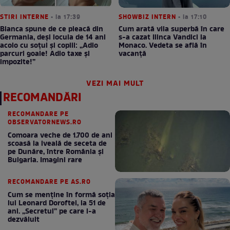
STIRI INTERNE
• la 17:39
SHOWBIZ INTERN
• la 17:10
Bianca spune de ce pleacă din
Cum arată vila superbă în care
Germania, deși locuia de 14 ani
s-a cazat Ilinca Vandici la
acolo cu soțul și copiii: „Adio
Monaco. Vedeta se află în
parcuri goale! Adio taxe și
vacanță
impozite!”
VEZI MAI MULT
RECOMANDĂRI
RECOMANDARE PE
OBSERVATORNEWS.RO
Comoara veche de 1.700 de ani
scoasă la iveală de seceta de
pe Dunăre, între România şi
Bulgaria. Imagini rare
RECOMANDARE PE AS.RO
Cum se menţine în formă soţia
lui Leonard Doroftei, la 51 de
ani. „Secretul” pe care l-a
dezvăluit