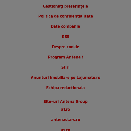
Gestionați preferințele
Politica de confidentialitate
Date companie
RSS
Despre cookie
Program Antena 1
Stiri
Anunturi imobiliare pe Lajumate.ro
Echipa redactionala
Site-uri Antena Group
a1.ro
antenastars.ro
as.ro