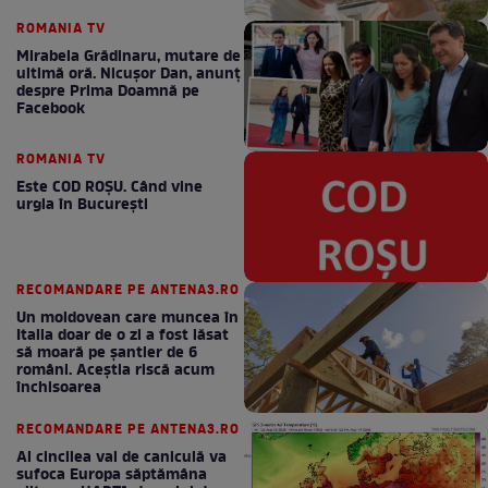
ROMANIA TV
Mirabela Grădinaru, mutare de
ultimă oră. Nicuşor Dan, anunţ
despre Prima Doamnă pe
Facebook
ROMANIA TV
Este COD ROŞU. Când vine
urgia în Bucureşti
RECOMANDARE PE ANTENA3.RO
Un moldovean care muncea în
Italia doar de o zi a fost lăsat
să moară pe şantier de 6
români. Aceștia riscă acum
închisoarea
RECOMANDARE PE ANTENA3.RO
Al cincilea val de caniculă va
sufoca Europa săptămâna