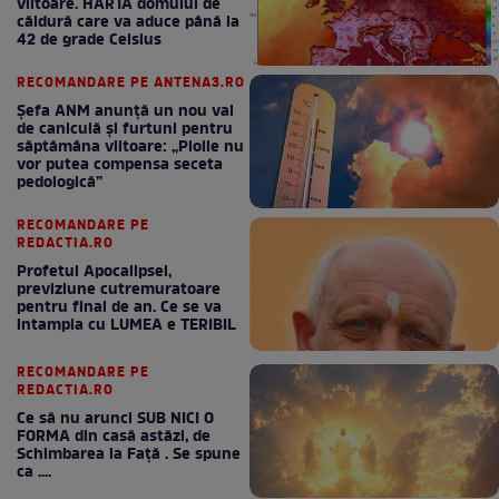
viitoare. HARTA domului de
căldură care va aduce până la
42 de grade Celsius
RECOMANDARE PE ANTENA3.RO
Șefa ANM anunță un nou val
de caniculă și furtuni pentru
săptămâna viitoare: „Ploile nu
vor putea compensa seceta
pedologică”
RECOMANDARE PE
REDACTIA.RO
Profetul Apocalipsei,
previziune cutremuratoare
pentru final de an. Ce se va
intampla cu LUMEA e TERIBIL
RECOMANDARE PE
REDACTIA.RO
Ce să nu arunci SUB NICI O
FORMA din casă astăzi, de
Schimbarea la Față . Se spune
ca ....