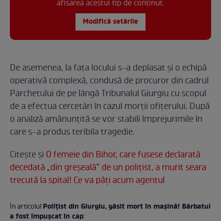
afisarea acestui tip de conținut.
Modifică setările
De asemenea, la fața locului s-a deplasat și o echipă
operativă complexă, condusă de procuror din cadrul
Parchetului de pe lângă Tribunalul Giurgiu cu scopul
de a efectua cercetări în cazul morții ofițerului. După
o analiză amănunțită se vor stabili împrejurimile în
care s-a produs teribila tragedie.
Citește și
O femeie din Bihor, care fusese declarată
decedată „din greșeală” de un polițist, a murit seara
trecută la spital! Ce va păți acum agentul
Polițist din Giurgiu, găsit mort în mașină! Bărbatul
În articolul
a fost împușcat în cap
: