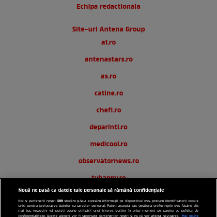
Echipa redactionala
Site-uri Antena Group
a1.ro
antenastars.ro
as.ro
catine.ro
chefi.ro
deparinti.ro
medicool.ro
observatornews.ro
tvhappy.ro
Nouă ne pasă ca datele tale personale să rămână confidențiale
useit.ro
589
Noi și partenerii noștri
stocăm și/sau accesăm informații pe dispozitivul dvs., precum identificatorii cookie
unici pentru prelucrarea datelor cu caracter personal. Puteți accepta sau gestiona preferințele dvs. făcând clic
zutv.ro
mai jos, respectiv vă puteți opune utilizării unui interes legitim în orice moment pe pagina cu politica de
Mai multe
confidențialitate. Aceste alegeri vor fi raportate partenerilor noștri și nu vă vor afecta navigarea.