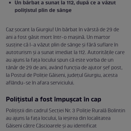
Un bărbat a sunat la 112, după ce a văzut
polițistul plin de sânge
Caz șocant la Giurgiu! Un bărbat în vârstă de 29 de
ani a fost găsit mort într-o mașină. Un martor
susține că l-a văzut plin de sânge și fără suflare în
autoturism și a sunat imediat la 112. Autoritățile care
au ajuns la fața locului spun că este vorba de un
tânăr de 29 de ani, având funcţia de ajutor şef post,
la Postul de Poliţie Găiseni, judeţul Giurgiu, acesta
aflându-se în afara serviciului.
Polițistul a fost împușcat în cap
Polițiștii din cadrul Secției Nr. 3 Poliție Rurală Bolintin
au ajuns la fața locului, la ieșirea din localitatea
Găiseni către Căscioarele și au identificat