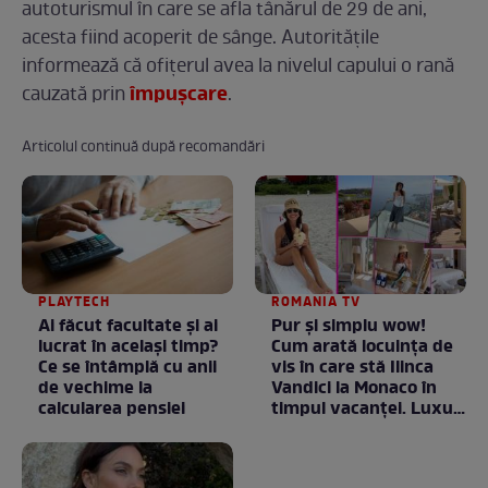
autoturismul în care se afla tânărul de 29 de ani,
acesta fiind acoperit de sânge. Autoritățile
informează că ofițerul avea la nivelul capului o rană
împușcare
cauzată prin
.
Articolul continuă după recomandări
PLAYTECH
ROMANIA TV
Ai făcut facultate și ai
Pur și simplu wow!
lucrat în același timp?
Cum arată locuința de
Ce se întâmplă cu anii
vis în care stă Ilinca
de vechime la
Vandici la Monaco în
calcularea pensiei
timpul vacanței. Luxul
e în starea lui pură.
Totul arată ca în filme!
/ GALERIE FOTO