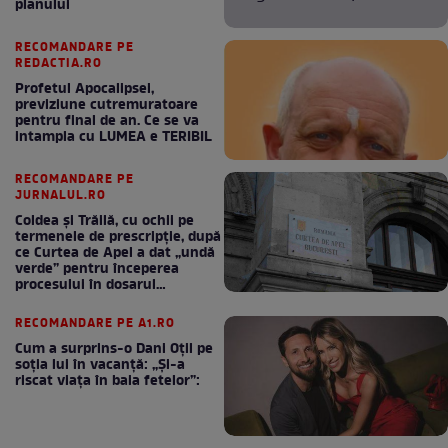
planului
RECOMANDARE PE
REDACTIA.RO
Profetul Apocalipsei,
previziune cutremuratoare
pentru final de an. Ce se va
intampla cu LUMEA e TERIBIL
RECOMANDARE PE
JURNALUL.RO
Coldea și Trăilă, cu ochii pe
termenele de prescripție, după
ce Curtea de Apel a dat „undă
verde” pentru începerea
procesului în dosarul
„Generalilor”
RECOMANDARE PE A1.RO
Cum a surprins-o Dani Oțil pe
soția lui în vacanță: „Și-a
riscat viața în baia fetelor”: