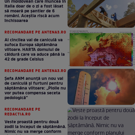
Un moldovean care muncea în
Italia doar de o zi a fost lăsat
să moară pe şantier de 6
români. Aceștia riscă acum
închisoarea
RECOMANDARE PE ANTENA3.RO
Al cincilea val de caniculă va
sufoca Europa săptămâna
viitoare. HARTA domului de
căldură care va aduce până la
42 de grade Celsius
RECOMANDARE PE ANTENA3.RO
Șefa ANM anunță un nou val
de caniculă și furtuni pentru
săptămâna viitoare: „Ploile nu
vor putea compensa seceta
pedologică”
RECOMANDARE PE
REDACTIA.RO
Veste proastă pentru două
zodii la început de săptămână.
Nimic nu va merge conform