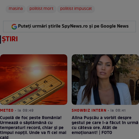
masina
politist mort
politist impuscat
Puteți urmări știrile SpyNews.ro și pe Google News
ȘTIRI
METEO
• la 09:49
SHOWBIZ INTERN
• la 08:41
Cupolă de foc peste România!
Alina Pușcău a vorbit despre
Urmează o săptămână cu
gestul pe care l-a făcut în urmă
temperaturi record, chiar și pe
cu câteva ore. Atât de
timpul nopții. Unde va fi cel mai
emoționant! | FOTO
cald