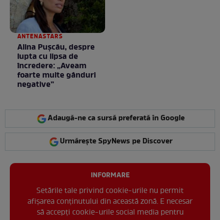
ANTENASTARS
Alina Pușcău, despre
lupta cu lipsa de
încredere: „Aveam
foarte multe gânduri
negative”
Adaugă-ne ca sursă preferată în Google
Urmărește SpyNews pe Discover
INFORMARE
Setările tale privind cookie-urile nu permit
afișarea conținutului din această zonă. E necesar
să accepți cookie-urile social media pentru