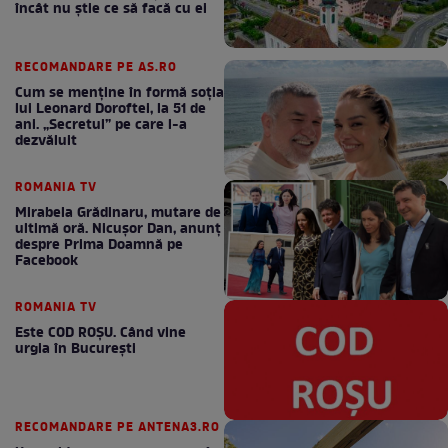
încât nu știe ce să facă cu ei
RECOMANDARE PE AS.RO
Cum se menţine în formă soţia
lui Leonard Doroftei, la 51 de
ani. „Secretul” pe care l-a
dezvăluit
ROMANIA TV
Mirabela Grădinaru, mutare de
ultimă oră. Nicuşor Dan, anunţ
despre Prima Doamnă pe
Facebook
ROMANIA TV
Este COD ROŞU. Când vine
urgia în Bucureşti
RECOMANDARE PE ANTENA3.RO