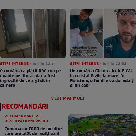
STIRI INTERNE
• ieri la 23:14
STIRI INTERNE
• ieri la 22:32
O româncă a plătit 500 ron pe
Un român a făcut calculul! Cât
noapte pe litoral, dar a fost
l-a costat 5 zile la mare, în
îngrozită de ce a găsit în
România, o familie cu doi adulți
cameră
și un copil
VEZI MAI MULT
RECOMANDĂRI
RECOMANDARE PE
OBSERVATORNEWS.RO
Comuna cu 7.000 de locuitori
care are atât de mulți bani