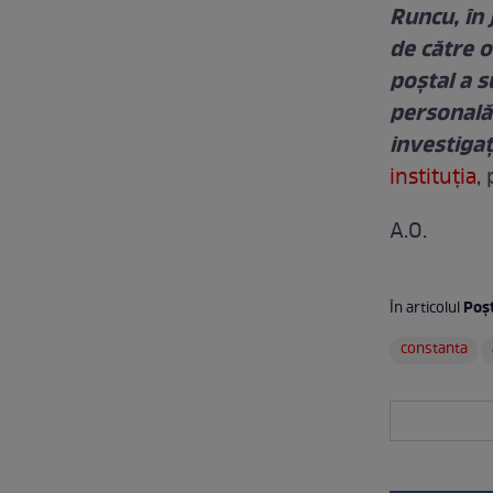
Runcu, în 
de către 
poștal a s
personală,
investigaț
instituţia
,
A.O.
Poşt
În articolul
constanta