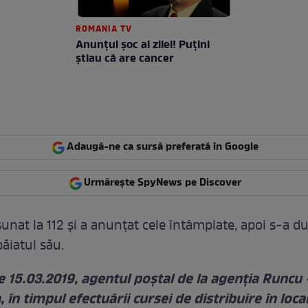
ROMANIA TV
Anunţul şoc al zilei! Puţini
ştiau că are cancer
Adaugă-ne ca sursă preferată în Google
Urmărește SpyNews pe Discover
unat la 112 şi a anunţat cele întâmplate, apoi s-a dus
băiatul său.
e 15.03.2019, agentul poștal de la agenția Runcu
 în timpul efectuării cursei de distribuire în loca