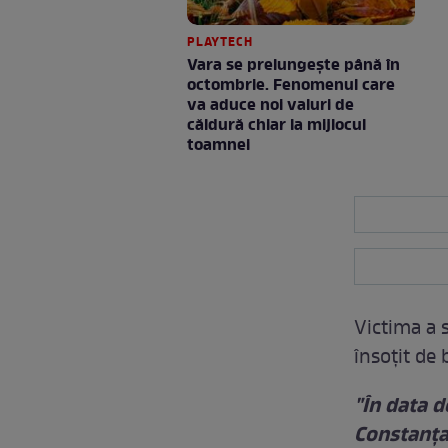
PLAYTECH
Vara se prelungeşte până în
octombrie. Fenomenul care
va aduce noi valuri de
căldură chiar la mijlocul
toamnei
Victima a s
însoţit de 
"În data d
Constanța,