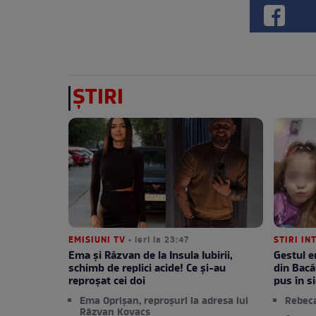
ȘTIRI
EMISIUNI TV
• ieri la 23:47
STIRI IN
Ema și Răzvan de la Insula Iubirii,
Gestul e
schimb de replici acide! Ce și-au
din Bacă
reproșat cei doi
pus în si
Ema Oprișan, reproșuri la adresa lui
Rebec
Răzvan Kovacs