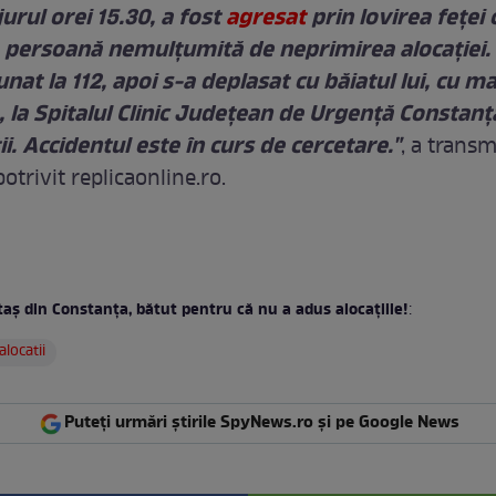
jurul orei 15.30, a fost
agresat
prin lovirea feței
o persoană nemulțumită de neprimirea alocației.
unat la 112, apoi s-a deplasat cu băiatul lui, cu m
 la Spitalul Clinic Județean de Urgență Constan
ii. Accidentul este în curs de cercetare."
, a transm
 potrivit replicaonline.ro.
aş din Constanţa, bătut pentru că nu a adus alocaţiile!
:
alocatii
Puteți urmări știrile SpyNews.ro și pe Google News