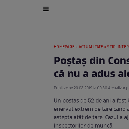
HOMEPAGE
»
ACTUALITATE
»
STIRI INTE
Poştaş din Con
că nu a adus alo
Publicat pe 20.03.2019 la 00:30 Actualizat p
Un poştas de 52 de ani a fost 
enervat extrem de tare când a 
aştepta atât de tare. Cazul a aju
inspectorilor de muncă.