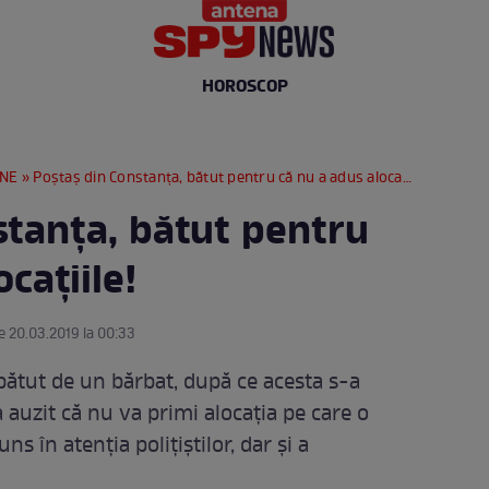
HOROSCOP
RNE
» Poştaş din Constanţa, bătut pentru că nu a adus alocaţiile!
stanţa, bătut pentru
caţiile!
e 20.03.2019 la 00:33
bătut de un bărbat, după ce acesta s-a
auzit că nu va primi alocaţia pe care o
ns în atenţia poliţiştilor, dar şi a