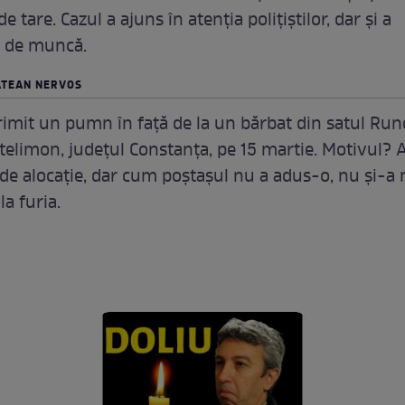
e tare. Cazul a ajuns în atenţia poliţiştilor, dar şi a
r de muncă.
ĂTEAN NERVOS
rimit un pumn în faţă de la un bărbat din satul Run
limon, judeţul Constanţa, pe 15 martie. Motivul? 
de alocaţie, dar cum poştaşul nu a adus-o, nu şi-a
a furia.