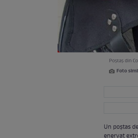
Poştaş din Co
Foto sim
Un poştas de
enervat extr