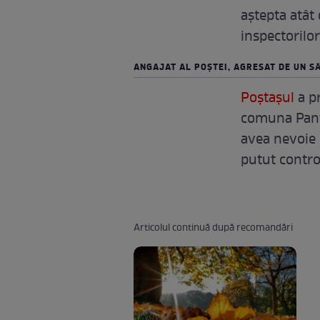
aştepta atât d
inspectorilo
ANGAJAT AL POŞTEI, AGRESAT DE UN S
Poştaşul
a p
comuna Pante
avea nevoie 
putut control
Articolul continuă după recomandări