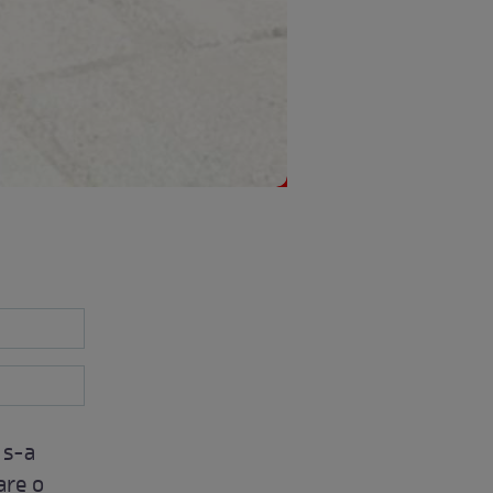
 s-a
are o