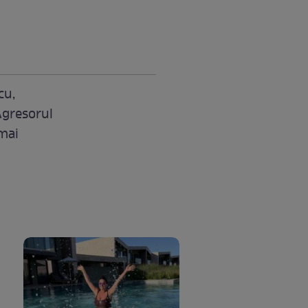
cu,
Agresorul
 mai