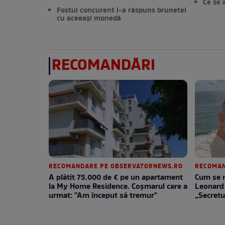
Ce se 
Fostul concurent i-a răspuns brunetei
cu aceeași monedă
RECOMANDĂRI
RECOMANDARE PE OBSERVATORNEWS.RO
RECOMAN
A plătit 75.000 de € pe un apartament
Cum se m
la My Home Residence. Coşmarul care a
Leonard 
urmat: "Am început să tremur"
„Secretu