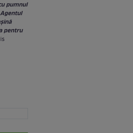
 cu pumnul
 Agentul
așină
ța pentru
is