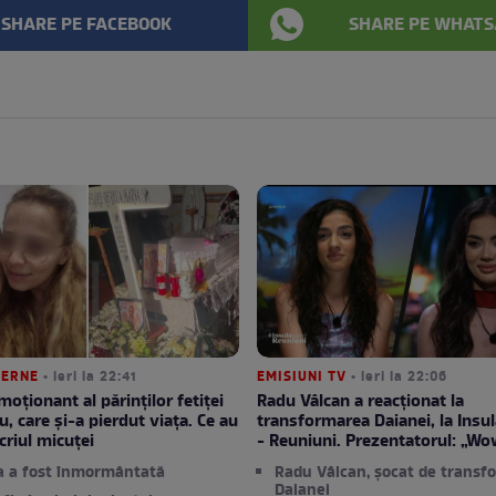
SHARE PE FACEBOOK
SHARE PE WHATS
TERNE
• ieri la 22:41
EMISIUNI TV
• ieri la 22:06
moționant al părinților fetiței
Radu Vâlcan a reacționat la
u, care și-a pierdut viața. Ce au
transformarea Daianei, la Insula
criul micuței
- Reuniuni. Prezentatorul: „Wo
a a fost înmormântată
Radu Vâlcan, șocat de transf
Daianei