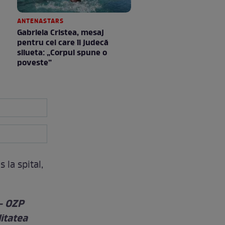
ANTENASTARS
Gabriela Cristea, mesaj
pentru cei care îi judecă
silueta: „Corpul spune o
poveste”
 la spital,
 - OZP
litatea