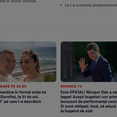
afla în sicriul micuței
Ce i-a transmis prezentatorul
DARE PE AS.RO
ROMANIA TV
enţine în formă soţia lui
Este OFICIAL! Nicușor Dan a s
Doroftei, la 51 de ani.
legea! Acești bugetari vor prim
l” pe care l-a dezvăluit
bonusuri de performanță consi
Ei sunt obligați, însă, să aducă 
la bugetul de stat