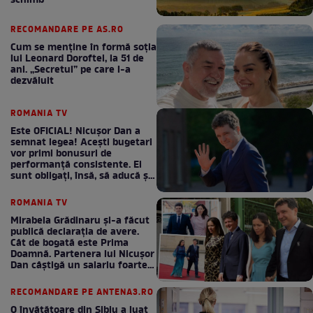
schimb
RECOMANDARE PE AS.RO
Cum se menţine în formă soţia
lui Leonard Doroftei, la 51 de
ani. „Secretul” pe care l-a
dezvăluit
ROMANIA TV
Este OFICIAL! Nicușor Dan a
semnat legea! Acești bugetari
vor primi bonusuri de
performanță consistente. Ei
sunt obligați, însă, să aducă și
bani la bugetul de stat
ROMANIA TV
Mirabela Grădinaru și-a făcut
publică declarația de avere.
Cât de bogată este Prima
Doamnă. Partenera lui Nicușor
Dan câștigă un salariu foarte
bun în fiecare lună!
RECOMANDARE PE ANTENA3.RO
O învățătoare din Sibiu a luat