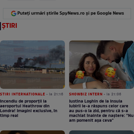
Puteți urmări știrile SpyNews.ro și pe Google News
ȘTIRI
STIRI INTERNATIONALE
• la 21:16
SHOWBIZ INTERN
• la 21:06
Incendiu de proporții la
Iustina Loghin de la Insula
aeroportul Heathrow din
Iubirii le-a răspuns celor care
Londra! Imagini exclusive, în
au pus-o la zid, pentru că s-a
timp real
machiat înainte de naștere: "Nu
am pomenit așa ceva"