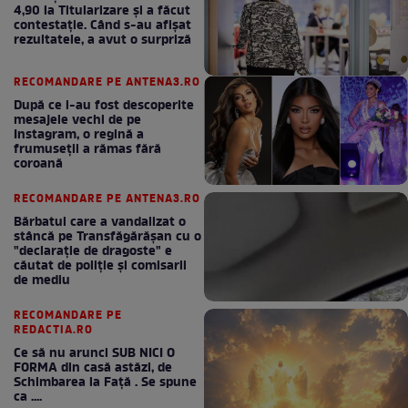
4,90 la Titularizare și a făcut
contestație. Când s-au afișat
rezultatele, a avut o surpriză
RECOMANDARE PE ANTENA3.RO
După ce i-au fost descoperite
mesajele vechi de pe
Instagram, o regină a
frumuseții a rămas fără
coroană
RECOMANDARE PE ANTENA3.RO
Bărbatul care a vandalizat o
stâncă pe Transfăgărășan cu o
"declaraţie de dragoste" e
căutat de poliție și comisarii
de mediu
RECOMANDARE PE
REDACTIA.RO
Ce să nu arunci SUB NICI O
FORMA din casă astăzi, de
Schimbarea la Față . Se spune
ca ....