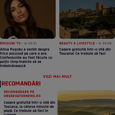
EMISIUNI TV
• la 20:31
BEAUTY & LIFESTYLE
• la 20:08
Alina Pușcău a vorbit despre
Cazare gratuită într-o vilă din
frica ascunsă pe care o are.
Toscana! Ce trebuie să faci
Confesiunile au fost făcute cu
puțin timp înainte să se
îmbolnăvească
VEZI MAI MULT
RECOMANDĂRI
RECOMANDARE PE
OBSERVATORNEWS.RO
Cazare gratuită într-o vilă din
Toscana, la câteva minute de
plajă. Ce trebuie să faci în