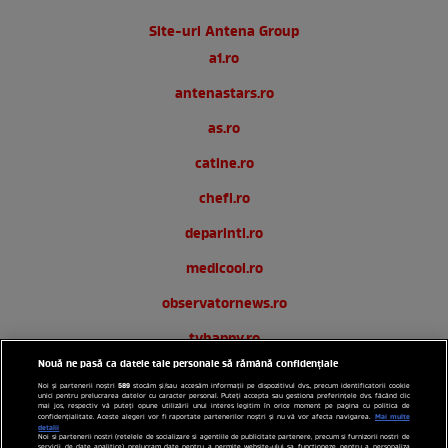
Site-uri Antena Group
a1.ro
antenastars.ro
as.ro
catine.ro
chefi.ro
deparinti.ro
medicool.ro
observatornews.ro
tvhappy.ro
Nouă ne pasă ca datele tale personale să rămână confidențiale
useit.ro
589
Noi și partenerii noștri
stocăm și/sau accesăm informații pe dispozitivul dvs., precum identificatorii cookie
unici pentru prelucrarea datelor cu caracter personal. Puteți accepta sau gestiona preferințele dvs. făcând clic
zutv.ro
mai jos, respectiv vă puteți opune utilizării unui interes legitim în orice moment pe pagina cu politica de
Mai multe
confidențialitate. Aceste alegeri vor fi raportate partenerilor noștri și nu vă vor afecta navigarea.
detalii
Noi si partenerii nostri (retelele de socializare si agentiile de publicitate partenere, precum si furnizorii nostri de
Trends AntenaPLAY
servicii de date analitice) prelucram date pentru a permite website-ului sa functioneze, pentru a personaliza