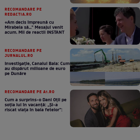
RECOMANDARE PE
REDACTIA.RO
«Am decis împreună cu
Mirabela să..." Mesajul venit
acum. Mii de reactii INSTANT
RECOMANDARE PE
JURNALUL.RO
Investigație, Canalul Bala: Cum
au dispărut milioane de euro
pe Dunăre
RECOMANDARE PE A1.RO
Cum a surprins-o Dani Oțil pe
soția lui în vacanță: „Și-a
riscat viața în baia fetelor”: