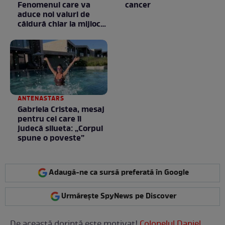
Fenomenul care va
cancer
aduce noi valuri de
căldură chiar la mijlocul
toamnei
ANTENASTARS
Gabriela Cristea, mesaj
pentru cei care îi
judecă silueta: „Corpul
spune o poveste”
Adaugă-ne ca sursă preferată în Google
Urmărește SpyNews pe Discover
De această dorință este motivat!
Colonelul Daniel