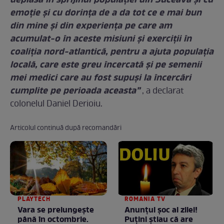
deplasa în sprijinul populației din Suceava și cu
emoție și cu dorința de a da tot ce e mai bun
din mine și din experiența pe care am
acumulat-o în aceste misiuni și exerciții în
coaliția nord-atlantică, pentru a ajuta populația
locală, care este greu încercată și pe semenii
mei medici care au fost supuși la încercări
cumplite pe perioada aceasta”
, a declarat
colonelul Daniel Derioiu.
Articolul continuă după recomandări
PLAYTECH
ROMANIA TV
Vara se prelungeşte
Anunţul şoc al zilei!
până în octombrie.
Puţini ştiau că are