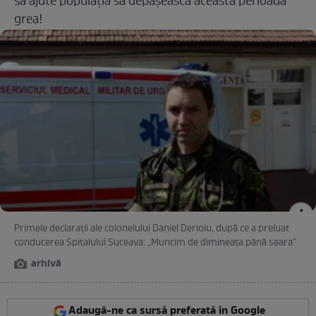
să ajute populația să depășească această perioadă
grea!
Primele declarații ale colonelului Daniel Derioiu, după ce a preluat
conducerea Spitalului Suceava: „Muncim de dimineața până seara”
arhivă
Adaugă-ne ca sursă preferată în Google