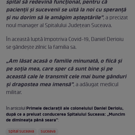
spital să redevină funcțional, pentru că
pacienții și sucevenii se uită la noi cu speranță
și nu dorim să le amăgim așteptările”
, a precizat
noul manager al Spitalului Județean Suceava.
În această luptă împotriva Covid-19, Daniel Derioiu
se gândește zilnic la familia sa.
„Am lăsat acasă o familie minunată, o fiică și
pe soția mea, care sper că sunt bine și pe
această cale le transmit cele mai bune gânduri
și dragostea mea imensă”
, a adăugat medicul
militar.
Primele declarații ale colonelului Daniel Derioiu,
În articolul
după ce a preluat conducerea Spitalului Suceava: „Muncim
de dimineața până seara”
:
spital suceava
suceava