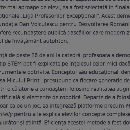
cte mai aproape de elevi, ea a fost selectată în finala
ționale „Liga Profesorilor Excepționali”. Acest deme
undația Dan Voiculescu pentru Dezvoltarea României
fere recunoaștere publică dascălilor care moderni
ul de învățământ autohton.
nță de peste 26 de ani la catedră, profesoara a demo
tip STEM pot fi explicate pe înțelesul celor mici dac
strumentele potrivite. Conceptul său educațional, d
sa Micului Prinț”, presupune ca fiecare generație de
tr-o călătorie a cunoașterii folosind realitatea aug
rtificială și elemente de robotică. Departe de a folos
oar ca pe un joc, ea integrează platforme precum
M
ially
pentru a le explica elevilor concepte complex
urător și știință. Eficiența acestei metode a fost do