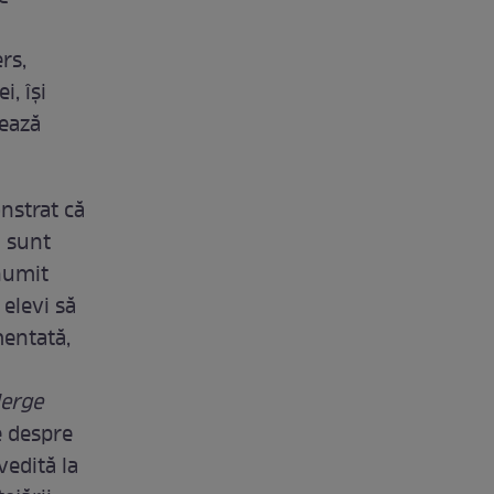
rs,
, își
zează
nstrat că
ă sunt
enumit
 elevi să
mentată,
i
erge
e despre
vedită la