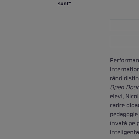
sunt”
Performanț
internațio
rând disti
Open Door
elevi, Nic
cadre dida
pedagogie d
învață pe 
inteligența