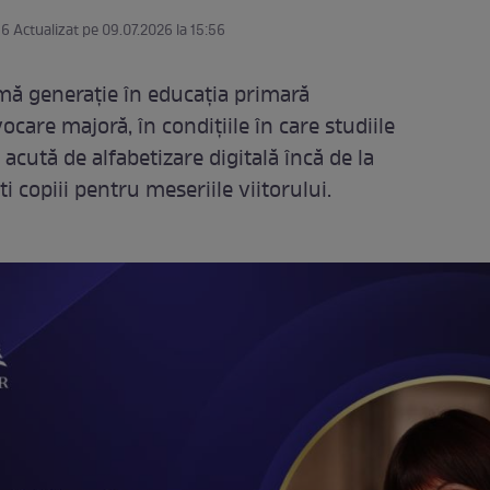
56 Actualizat pe 09.07.2026 la 15:56
imă generație în educația primară
are majoră, în condițiile în care studiile
 acută de alfabetizare digitală încă de la
 copiii pentru meseriile viitorului.