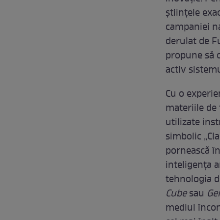
științele exa
campaniei na
derulat de F
propune să o
activ sistem
Cu o experie
materiile de 
utilizate in
simbolic „Cla
pornească în
inteligența a
tehnologia d
Cube
sau
Gen
mediul înconj