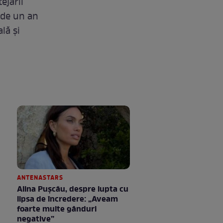
ejării
 de un an
lă și
ANTENASTARS
Alina Pușcău, despre lupta cu
lipsa de încredere: „Aveam
foarte multe gânduri
negative”