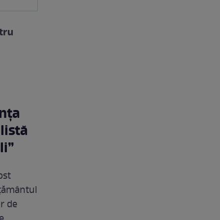
tru
ența
listă
li”
ost
ățământul
or de
e