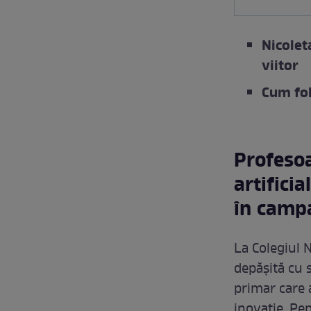
Nicolet
viitor
Cum fol
Profesoa
artificia
în campa
La Colegiul N
depășită cu 
primar care 
inovație. Pe