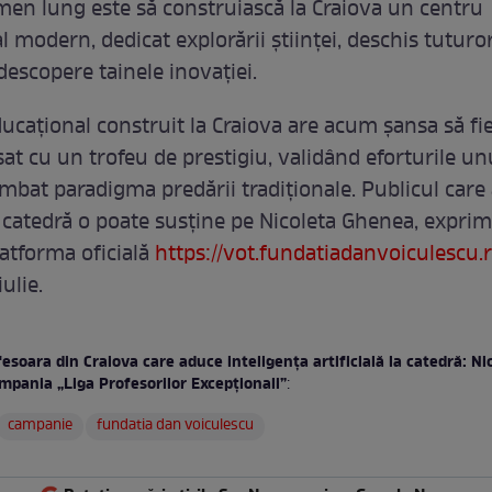
men lung este să construiască la Craiova un centru
 modern, dedicat explorării științei, deschis tuturor
descopere tainele inovației.
ucațional construit la Craiova are acum șansa să fi
t cu un trofeu de prestigiu, validând eforturile un
imbat paradigma predării tradiționale. Publicul care
a catedră o poate susține pe Nicoleta Ghenea, expri
latforma oficială
https://vot.fundatiadanvoiculescu.r
ulie.
esoara din Craiova care aduce inteligența artificială la catedră: N
ampania „Liga Profesorilor Excepționali”
:
campanie
fundatia dan voiculescu