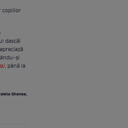
 copiilor
e
ui dascăl
 apreciază
mându-și
o/
, până la
icoleta Ghenea,