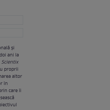
nală și
oi ani la
i
Scientix
u proprii
marea altor
r în
rin care îi
osească
biectivul