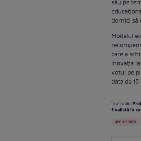
său pe ter
educațional
dornici să 
Modelul ed
recompensa
care a sch
inovația l
votul pe p
data de 15 i
Prof
În articolul
finalistă în c
profesoara