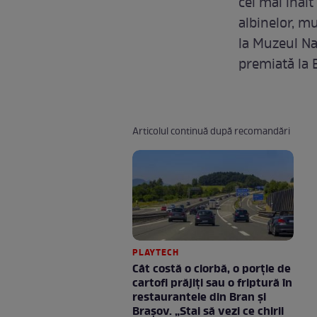
cel mai înalt
albinelor, m
la Muzeul Naț
premiată la 
Articolul continuă după recomandări
PLAYTECH
Cât costă o ciorbă, o porţie de
cartofi prăjiţi sau o friptură în
restaurantele din Bran şi
Braşov. „Stai să vezi ce chirii