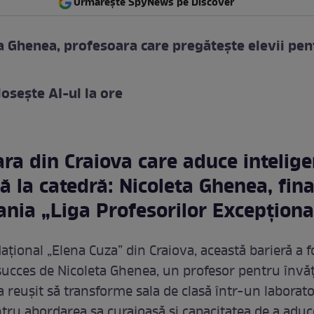
Urmărește SpyNews pe Discover
a Ghenea, profesoara care pregătește elevii pen
osește AI-ul la ore
ra din Craiova care aduce intelig
lă la catedră: Nicoleta Ghenea, fina
nia „Liga Profesorilor Excepționa
ațional „Elena Cuza” din Craiova, această barieră a f
succes de Nicoleta Ghenea, un profesor pentru înv
a reușit să transforme sala de clasă într-un laborat
ntru abordarea sa curajoasă și capacitatea de a aduc