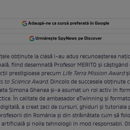
Adaugă-ne ca sursă preferată în Google
Urmărește SpyNews pe Discover
ele obținute la clasă i-au adus recunoașterea națio
nală, fiind desemnată Profesor MERITO și câștigând d
ncții prestigioase precum
Life Terra Mission Award
ș
s to Science Award
. Dincolo de succesele obținute c
oleta Simona Ghenea și-a asumat un rol activ în for
ctice. În calitate de ambasador eTwinning și formato
igitală, a creat zeci de cursuri, ghiduri și tutoriale p
profesorii din România și din străinătate cum să fol
 artificială și noile tehnologii în mod responsabil. O