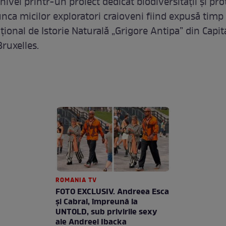
 nivel printr-un proiect dedicat biodiversității și prot
unca micilor exploratori craioveni fiind expusă timp
ional de Istorie Naturală „Grigore Antipa” din Capita
Bruxelles.
ROMANIA TV
FOTO EXCLUSIV. Andreea Esca
şi Cabral, împreună la
UNTOLD, sub privirile sexy
ale Andreei Ibacka