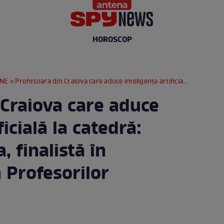
HOROSCOP
RNE
» Profesoara din Craiova care aduce inteligența artificială la catedră: Nicoleta Ghenea, finalistă în campania „Liga Profesorilor Excepționali”
 Craiova care aduce
ficială la catedră:
 finalistă în
 Profesorilor