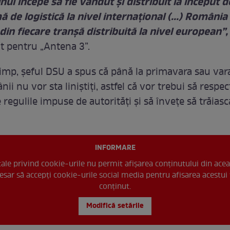
nul începe să fie vândut şi distribuit la început d
 de logistică la nivel internaţional (...) România
din fiecare tranşă distribuită la nivel european”,
t pentru „Antena 3”.
 timp, șeful DSU a spus că până la primavara sau var
nii nu vor sta liniştiţi, astfel că vor trebui să respec
regulile impuse de autorități și să învețe să trăiasc
INFORMARE
 tale privind cookie-urile nu permit afișarea conținutului din acea
esar să accepți cookie-urile social media pentru afisarea acestui 
conținut.
Modifică setările