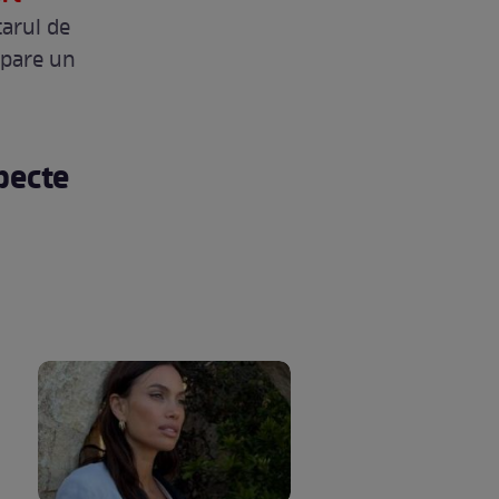
tarul de
 apare un
pecte