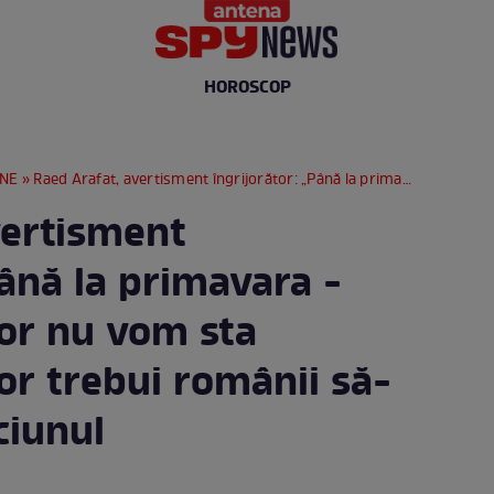
HOROSCOP
RNE
» Raed Arafat, avertisment îngrijorător: „Până la primavara - vara anului viitor nu vom sta liniştiţi”. Cum vor trebui românii să-și petreacă Crăciunul
vertisment
Până la primavara -
tor nu vom sta
vor trebui românii să-
ciunul