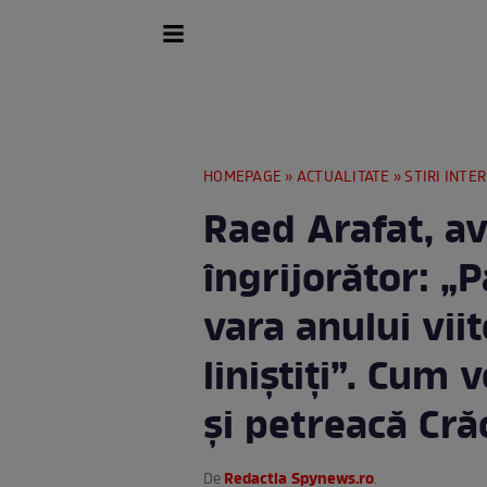
HOMEPAGE
»
ACTUALITATE
»
STIRI INTE
Raed Arafat, a
îngrijorător: „
vara anului vii
liniştiţi”. Cum 
și petreacă Cră
Redactia Spynews.ro
De
.