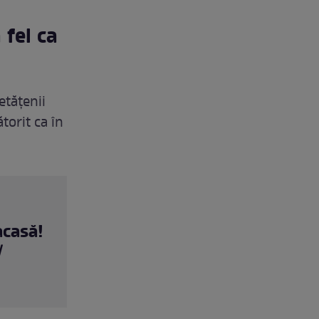
 fel ca
etățenii
torit ca în
acasă!
/