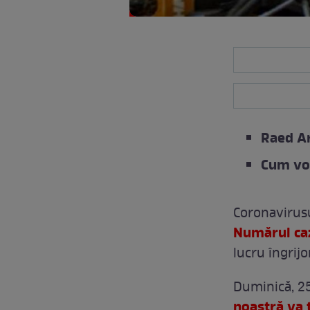
Raed Ar
Cum vor
Coronavirusul
Numărul cazu
lucru îngrij
Duminică, 2
noastră va 