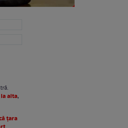
tră.
la alta
,
că țara
ort