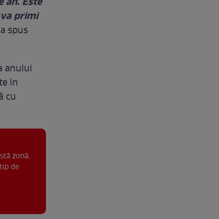
e an. Este
 va primi
a spus
a anului
te în
ă cu
stă zonă.
tip de