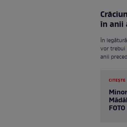
Crăciun
în anii
În legătură
vor trebui 
anii preced
CITEȘTE 
Minor
Mădăl
FOTO