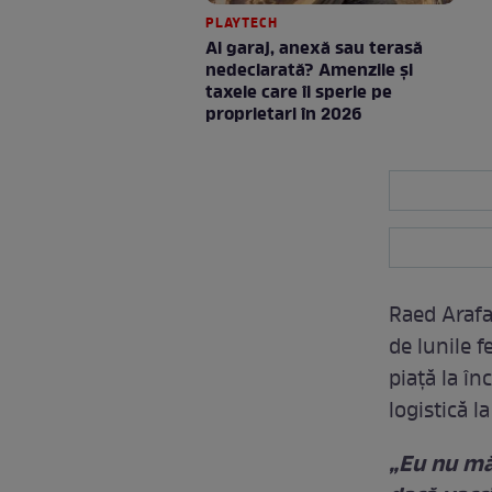
PLAYTECH
Ai garaj, anexă sau terasă
nedeclarată? Amenzile și
taxele care îi sperie pe
proprietari în 2026
Raed Arafa
de lunile 
piață la în
logistică 
„Eu nu mă