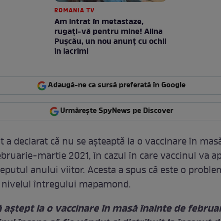
ROMANIA TV
Am intrat în metastaze,
rugaţi-vă pentru mine! Alina
Puşcău, un nou anunţ cu ochii
în lacrimi
Adaugă-ne ca sursă preferată în Google
Urmărește SpyNews pe Discover
t a declarat că nu se așteaptă la o vaccinare în mas
februarie-martie 2021, în cazul în care vaccinul va a
ceputul anului viitor. Acesta a spus că este o probl
la nivelul întregului mapamond.
 aştept la o vaccinare în masă înainte de februa