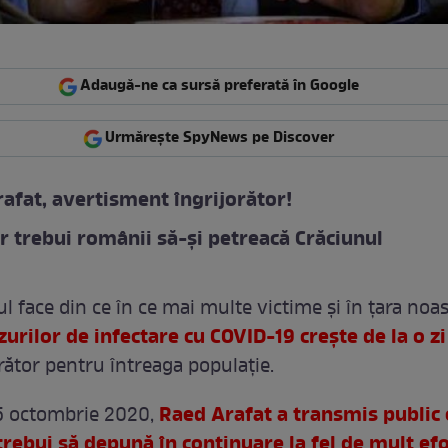
Adaugă-ne ca sursă preferată în Google
Urmărește SpyNews pe Discover
afat, avertisment îngrijorător!
 trebui românii să-și petreacă Crăciunul
 face din ce în ce mai multe victime și în țara noas
rilor de infectare cu COVID-19 crește de la o zi 
orător pentru întreaga populație.
Raed Arafat a transmis public 
5 octombrie 2020,
trebui să depună în continuare la fel de mult ef