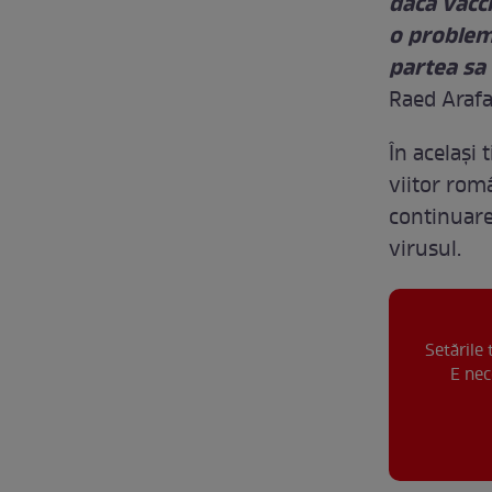
dacă vacci
o problemă
partea sa 
Raed Arafa
În același
viitor româ
continuare 
virusul.
Setările
E nec