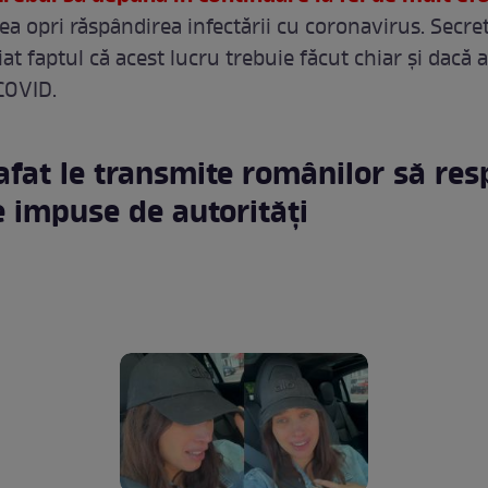
ea opri răspândirea infectării cu coronavirus. Secre
iat faptul că acest lucru trebuie făcut chiar și dacă
COVID.
fat le transmite românilor să res
 impuse de autorități