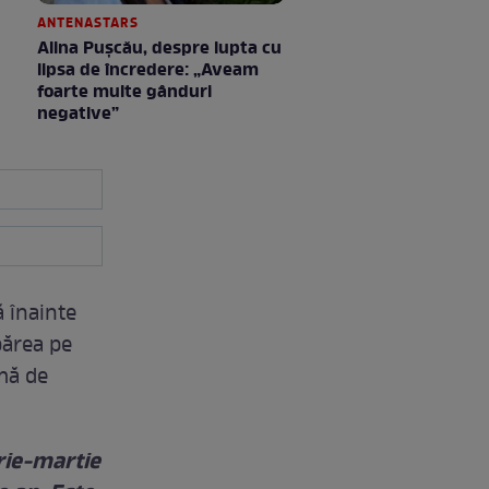
ANTENASTARS
Alina Pușcău, despre lupta cu
lipsa de încredere: „Aveam
foarte multe gânduri
negative”
ă înainte
părea pe
emă de
rie-martie