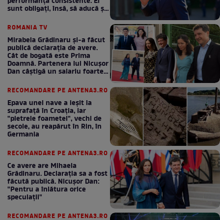
performanță consistente. Ei
sunt obligați, însă, să aducă și
bani la bugetul de stat
ROMANIA TV
Mirabela Grădinaru și-a făcut
publică declarația de avere.
Cât de bogată este Prima
Doamnă. Partenera lui Nicușor
Dan câștigă un salariu foarte
bun în fiecare lună!
RECOMANDARE PE ANTENA3.RO
Epava unei nave a ieșit la
suprafață în Croația, iar
"pietrele foametei", vechi de
secole, au reapărut în Rin, în
Germania
RECOMANDARE PE ANTENA3.RO
Ce avere are Mihaela
Grădinaru. Declarația sa a fost
făcută publică. Nicușor Dan:
"Pentru a înlătura orice
speculații"
RECOMANDARE PE ANTENA3.RO