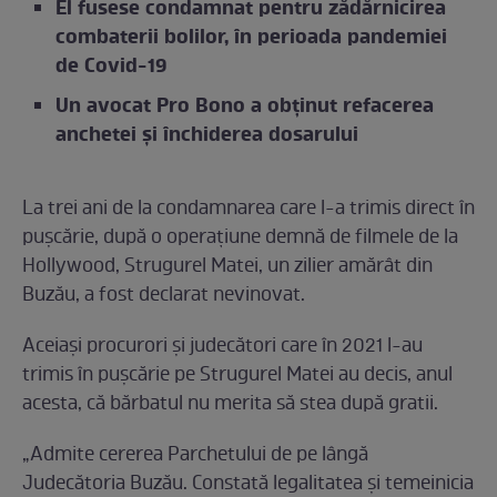
El fusese condamnat pentru zădărnicirea
combaterii bolilor, în perioada pandemiei
de Covid-19
Un avocat Pro Bono a obținut refacerea
anchetei și închiderea dosarului
La trei ani de la condamnarea care l-a trimis direct în
pușcărie, după o operațiune demnă de filmele de la
Hollywood, Strugurel Matei, un zilier amărât din
Buzău, a fost declarat nevinovat.
Aceiași procurori și judecători care în 2021 l-au
trimis în pușcărie pe Strugurel Matei au decis, anul
acesta, că bărbatul nu merita să stea după gratii.
„Admite cererea Parchetului de pe lângă
Judecătoria Buzău. Constată legalitatea și temeinicia