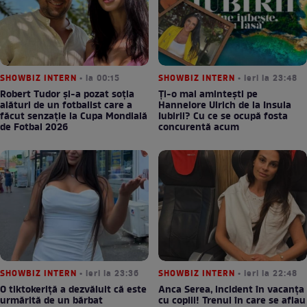
SHOWBIZ INTERN
• la 00:15
SHOWBIZ INTERN
• ieri la 23:48
Robert Tudor și-a pozat soția
Ți-o mai amintești pe
alături de un fotbalist care a
Hannelore Ulrich de la Insula
făcut senzație la Cupa Mondială
Iubirii? Cu ce se ocupă fosta
de Fotbal 2026
concurentă acum
SHOWBIZ INTERN
• ieri la 23:36
SHOWBIZ INTERN
• ieri la 22:48
O tiktokeriță a dezvăluit că este
Anca Serea, incident în vacanța
urmărită de un bărbat
cu copiii! Trenul în care se aflau