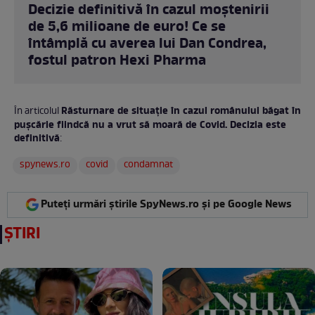
Decizie definitivă în cazul moștenirii
de 5,6 milioane de euro! Ce se
întâmplă cu averea lui Dan Condrea,
fostul patron Hexi Pharma
Răsturnare de situație în cazul românului băgat în
În articolul
pușcărie fiindcă nu a vrut să moară de Covid. Decizia este
definitivă
:
spynews.ro
covid
condamnat
Puteți urmări știrile SpyNews.ro și pe Google News
ȘTIRI