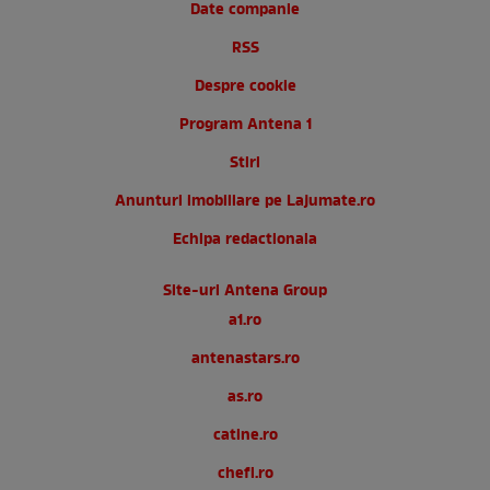
Date companie
RSS
Despre cookie
Program Antena 1
Stiri
Anunturi imobiliare pe Lajumate.ro
Echipa redactionala
Site-uri Antena Group
a1.ro
antenastars.ro
as.ro
catine.ro
chefi.ro