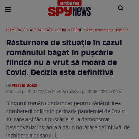
HOMEPAGE
»
ACTUALITATE
»
STIRI INTERNE
» Răsturnare de situație în cazul românului băgat în pușcărie fiindcă nu a vrut să moară de Covid. Decizia este definitivă
Răsturnare de situație în cazul
românului băgat în pușcărie
fiindcă nu a vrut să moară de
Covid. Decizia este definitivă
Narcis Voica
De
.
Publicat pe 31.07.2024 la 21:59 Actualizat pe 01.08.2024 la 12:07
Singurul român condamnat pentru zădărnicirea
combaterii bolilor în perioada pandemiei de Covid-
19, care a și făcut pușcărie, și-a demonstrat
nevinovăția: instanța a dat o hotărâre definitivă, de
închidere a dosarului.