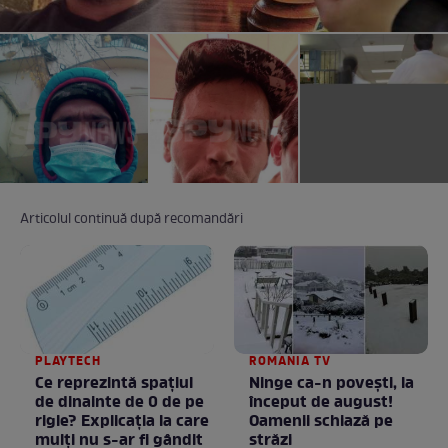
Articolul continuă după recomandări
PLAYTECH
ROMANIA TV
Ce reprezintă spaţiul
Ninge ca-n povești, la
de dinainte de 0 de pe
început de august!
rigle? Explicaţia la care
Oamenii schiază pe
mulţi nu s-ar fi gândit
străzi