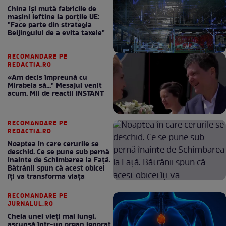
China își mută fabricile de
mașini ieftine la porțile UE:
"Face parte din strategia
Beijingului de a evita taxele"
RECOMANDARE PE
REDACTIA.RO
«Am decis împreună cu
Mirabela să..." Mesajul venit
acum. Mii de reactii INSTANT
RECOMANDARE PE
REDACTIA.RO
Noaptea în care cerurile se
deschid. Ce se pune sub pernă
înainte de Schimbarea la Față.
Bătrânii spun că acest obicei
îți va transforma viața
RECOMANDARE PE
JURNALUL.RO
Cheia unei vieți mai lungi,
ascunsă într-un organ ignorat