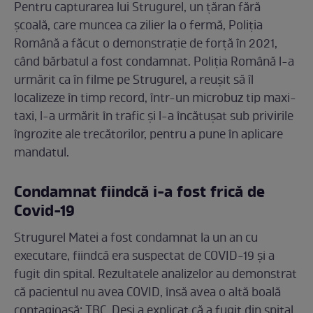
Pentru capturarea lui Strugurel, un țăran fără
școală, care muncea ca zilier la o fermă, Poliția
Română a făcut o demonstrație de forță în 2021,
când bărbatul a fost condamnat. Poliția Română l-a
urmărit ca în filme pe Strugurel, a reușit să îl
localizeze în timp record, într-un microbuz tip maxi-
taxi, l-a urmărit în trafic și l-a încătușat sub privirile
îngrozite ale trecătorilor, pentru a pune în aplicare
mandatul.
Condamnat fiindcă i-a fost frică de
Covid-19
Strugurel Matei a fost condamnat la un an cu
executare, fiindcă era suspectat de COVID-19 și a
fugit din spital. Rezultatele analizelor au demonstrat
că pacientul nu avea COVID, însă avea o altă boală
contagioasă: TBC. Deși a explicat că a fugit din spital