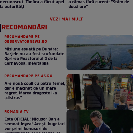
necunoscut. Tânăra a făcut apel
a rămas fără curent: ”Stăm de
la autorități
două ore”
VEZI MAI MULT
RECOMANDĂRI
RECOMANDARE PE
OBSERVATORNEWS.RO
Misiune eșuată pe Dunăre:
Barjele nu au fost scufundate.
Oprirea Reactorului 2 de la
Cernavodă, inevitabilă
RECOMANDARE PE AS.RO
Are nouă copii cu patru femei,
dar e măcinat de un mare
regret. Marea dragoste l-a
„distrus”
ROMANIA TV
Este OFICIAL! Nicușor Dan a
semnat legea! Acești bugetari
vor primi bonusuri de