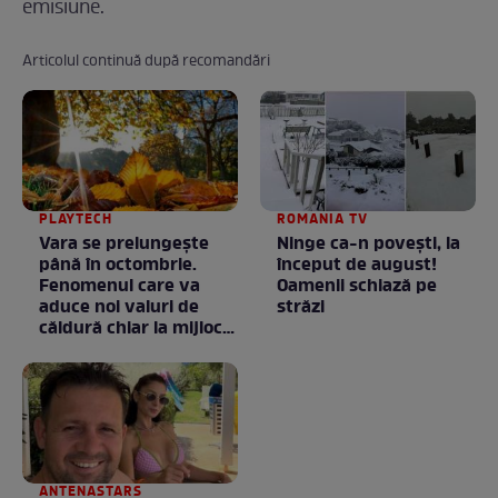
emisiune.
Articolul continuă după recomandări
PLAYTECH
ROMANIA TV
Vara se prelungeşte
Ninge ca-n povești, la
până în octombrie.
început de august!
Fenomenul care va
Oamenii schiază pe
aduce noi valuri de
străzi
căldură chiar la mijlocul
toamnei
ANTENASTARS