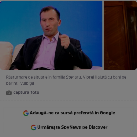
Răsturnare de situație în familia Stegaru. Viorel îi ajută cu bani pe
părinții Vulpiței
captura foto
Adaugă-ne ca sursă preferată în Google
Urmărește SpyNews pe Discover