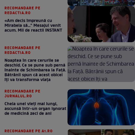
RECOMANDARE PE
REDACTIA.RO
«Am decis împreună cu
Mirabela să..." Mesajul venit
acum. Mii de reactii INSTANT
RECOMANDARE PE
REDACTIA.RO
Noaptea în care cerurile se
deschid. Ce se pune sub pernă
înainte de Schimbarea la Față.
Bătrânii spun că acest obicei
îți va transforma viața
RECOMANDARE PE
JURNALUL.RO
Cheia unei vieți mai lungi,
ascunsă într-un organ ignorat
de medicină zeci de ani
RECOMANDARE PE A1.RO