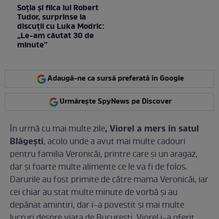
Soția și fiica lui Robert
Tudor, surprinse la
discuții cu Luka Modric:
„Le-am căutat 30 de
minute”
Adaugă-ne ca sursă preferată în Google
Urmărește SpyNews pe Discover
, Viorel a mers în satul
În urmă cu mai multe zile
Blăgești
, acolo unde a avut mai multe cadouri
pentru familia Veronicăi, printre care și un aragaz,
dar și foarte multe alimente ce le va fi de folos.
Darurile au fost primite de către mama Veronicăi, iar
cei chiar au stat multe minute de vorbă și au
depănat amintiri, dar i-a povestit și mai multe
lucruri despre viața de București. Viorel i-a oferit