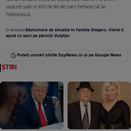
soacrei sale și 100 de lei de care femeia să se
folosească.
Răsturnare de situație în familia Stegaru. Viorel îi
În articolul
ajută cu bani pe părinții Vulpiței
:
Puteți urmări știrile SpyNews.ro și pe Google News
ȘTIRI