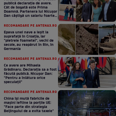
publică declarația de avere.
Cât de bogată este Prima
Doamnă. Partenera lui Nicușor
Dan câștigă un salariu foarte
bun în fiecare lună!
RECOMANDARE PE ANTENA3.RO
Epava unei nave a ieșit la
suprafață în Croația, iar
"pietrele foametei", vechi de
secole, au reapărut în Rin, în
Germania
RECOMANDARE PE ANTENA3.RO
Ce avere are Mihaela
Grădinaru. Declarația sa a fost
făcută publică. Nicușor Dan:
"Pentru a înlătura orice
speculații"
RECOMANDARE PE ANTENA3.RO
China își mută fabricile de
mașini ieftine la porțile UE:
"Face parte din strategia
Beijingului de a evita taxele"