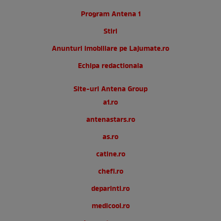
Program Antena 1
Stiri
Anunturi imobiliare pe Lajumate.ro
Echipa redactionala
Site-uri Antena Group
a1.ro
antenastars.ro
as.ro
catine.ro
chefi.ro
deparinti.ro
medicool.ro