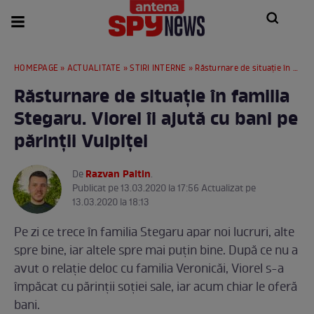
HOMEPAGE
»
ACTUALITATE
»
STIRI INTERNE
» Răsturnare de situație în familia Stegaru. Viorel îi ajută cu bani pe părinții Vulpiței
Răsturnare de situație în familia
Stegaru. Viorel îi ajută cu bani pe
părinții Vulpiței
Razvan Paltin
De
.
Publicat pe 13.03.2020 la 17:56 Actualizat pe
13.03.2020 la 18:13
Pe zi ce trece în familia Stegaru apar noi lucruri, alte
spre bine, iar altele spre mai puțin bine. După ce nu a
avut o relație deloc cu familia Veronicăi, Viorel s-a
împăcat cu părinții soției sale, iar acum chiar le oferă
bani.