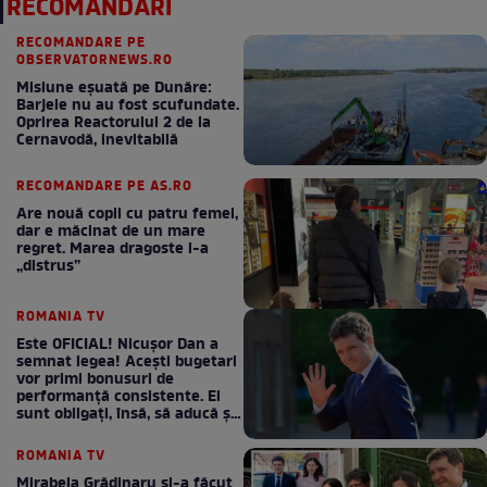
RECOMANDĂRI
RECOMANDARE PE
OBSERVATORNEWS.RO
Misiune eșuată pe Dunăre:
Barjele nu au fost scufundate.
Oprirea Reactorului 2 de la
Cernavodă, inevitabilă
RECOMANDARE PE AS.RO
Are nouă copii cu patru femei,
dar e măcinat de un mare
regret. Marea dragoste l-a
„distrus”
ROMANIA TV
Este OFICIAL! Nicușor Dan a
semnat legea! Acești bugetari
vor primi bonusuri de
performanță consistente. Ei
sunt obligați, însă, să aducă și
bani la bugetul de stat
ROMANIA TV
Mirabela Grădinaru și-a făcut