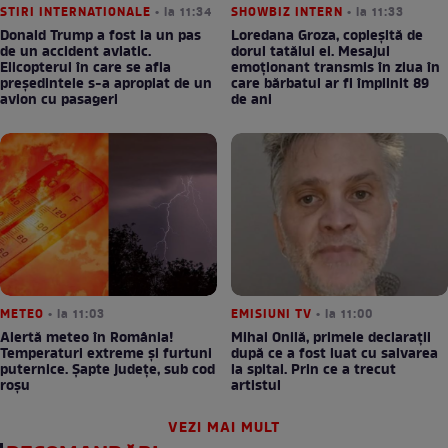
STIRI INTERNATIONALE
• la 11:34
SHOWBIZ INTERN
• la 11:33
Donald Trump a fost la un pas
Loredana Groza, copleșită de
de un accident aviatic.
dorul tatălui ei. Mesajul
Elicopterul în care se afla
emoționant transmis în ziua în
președintele s-a apropiat de un
care bărbatul ar fi împlinit 89
avion cu pasageri
de ani
METEO
• la 11:03
EMISIUNI TV
• la 11:00
Alertă meteo în România!
Mihai Onilă, primele declarații
Temperaturi extreme și furtuni
după ce a fost luat cu salvarea
puternice. Șapte județe, sub cod
la spital. Prin ce a trecut
roșu
artistul
VEZI MAI MULT