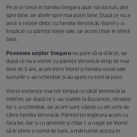
Pe zi ce trece în familia Stegaru apar noi lucruri, alte
spre bine, iar altele spre mai puțin bine. După ce nu a
avut o relație deloc cu familia Veronicăi, Viorel s-a
împăcat cu părinții soției sale, iar acum chiar le oferă
bani.
Povestea soților Stegaru
nu pare să ia sfârșit, iar
după ce nu a vorbit cu părinții Veronicăi timp de mai
bine de 5 ani, acum între Viorel și familia soției sale
lucrurile s-au schimbat și au ajuns cu toții la pace.
Viorel vorbește mai tot timpul cu tătăl Veronicăi la
telefon, iar după ce s-au stabilit la București, situația
lor s-a schimbat, iar acum sunt văzuți cu alți ochi de
către familia Veronicăi. Părinții țin legătura acum cu
fiica lor, dar și cu ginerele și chiar l-a rugat pe Viorel
să le ofere o sumă de bani, a mărturisit acesta în