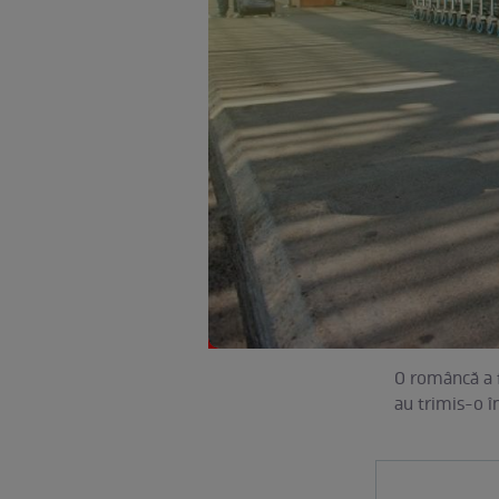
O româncă a f
au trimis-o î