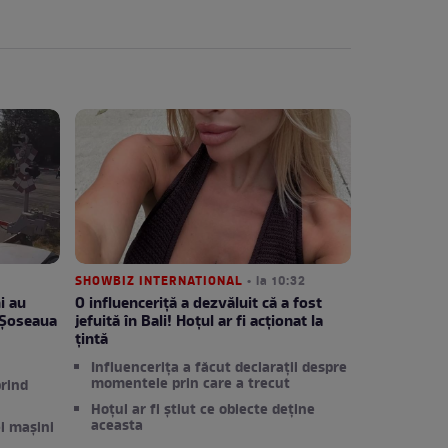
SHOWBIZ INTERNATIONAL
• la 10:32
i au
O influenceriță a dezvăluit că a fost
 Șoseaua
jefuită în Bali! Hoțul ar fi acționat la
țintă
Influencerița a făcut declarații despre
momentele prin care a trecut
prind
Hoțul ar fi știut ce obiecte deține
aceasta
i mașini