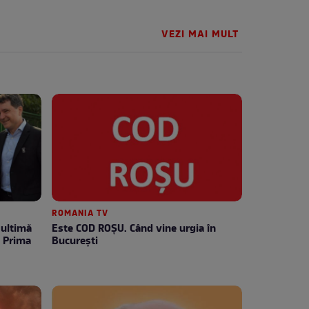
VEZI MAI MULT
ROMANIA TV
Este COD ROŞU. Când vine urgia în
e Prima
Bucureşti