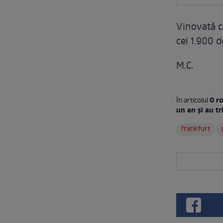
Vinovată c
cei 1.900 d
M.C.
O ro
În articolul
un an şi au t
frankfurt