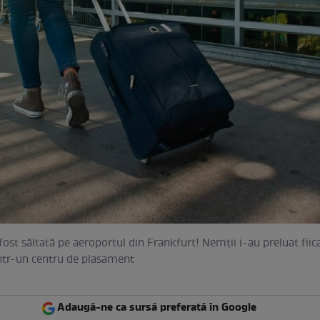
ost săltată pe aeroportul din Frankfurt! Nemţii i-au preluat fiica
ntr-un centru de plasament
Adaugă-ne ca sursă preferată în Google