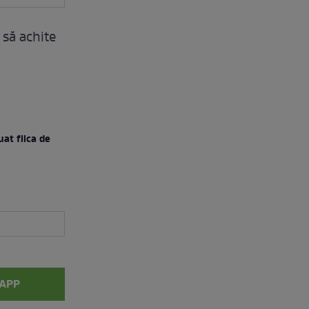
 să achite
at fiica de
APP