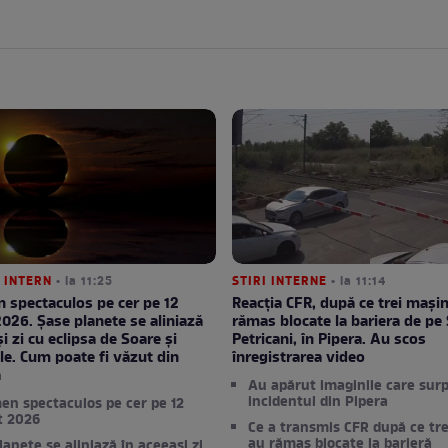
 INTERN
• la 11:25
STIRI INTERNE
• la 11:14
 spectaculos pe cer pe 12
Reacția CFR, după ce trei mașin
026. Șase planete se aliniază
rămas blocate la bariera de pe
i zi cu eclipsa de Soare și
Petricani, în Pipera. Au scos
le. Cum poate fi văzut din
înregistrarea video
a
Au apărut imaginile care sur
incidentul din Pipera
n spectaculos pe cer pe 12
t 2026
Ce a transmis CFR după ce tre
au rămas blocate la barieră
lanete se aliniază în aceeași zi