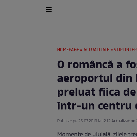
HOMEPAGE
»
ACTUALITATE
»
STIRI INTE
O româncă a fo
aeroportul din 
preluat fiica d
într-un centru
Publicat pe 25.07.2019 la 12:12 Actualizat pe 
Momente de uluială, zilele tre