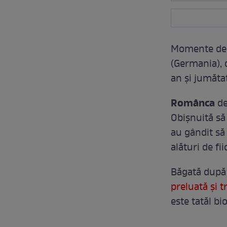
Momente de u
(Germania), 
an şi jumăta
Românca
de
Obişnuită să 
au gândit să 
alături de fi
Băgată după 
preluată şi 
este tatăl bi