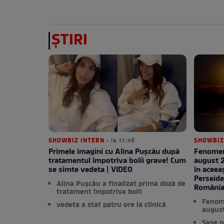
ȘTIRI
SHOWBIZ INTERN
• la 11:46
SHOWBIZ
Primele imagini cu Alina Pușcău după
Fenomen
tratamentul împotriva bolii grave! Cum
august 2
se simte vedeta | VIDEO
în aceeaș
Perseide
Alina Pușcău a finalizat prima doză de
Români
tratament împotriva bolii
Fenome
vedeta a stat patru ore la clinică
augus
Șase p