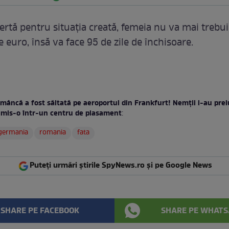
ertă pentru situaţia creată, femeia nu va mai trebui
e euro, însă va face 95 de zile de închisoare.
mâncă a fost săltată pe aeroportul din Frankfurt! Nemţii i-au prelu
rimis-o într-un centru de plasament
:
germania
romania
fata
Puteți urmări știrile SpyNews.ro și pe Google News
SHARE PE FACEBOOK
SHARE PE WHATS