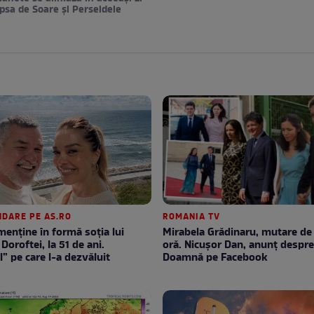
ipsa de Soare și Perseidele
DARE PE AS.RO
ROMANIA TV
enţine în formă soţia lui
Mirabela Grădinaru, mutare de ultimă
Doroftei, la 51 de ani.
oră. Nicuşor Dan, anunţ despr
l” pe care l-a dezvăluit
Doamnă pe Facebook