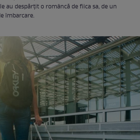
le au despărţit o româncă de fiica sa, de un
de îmbarcare.