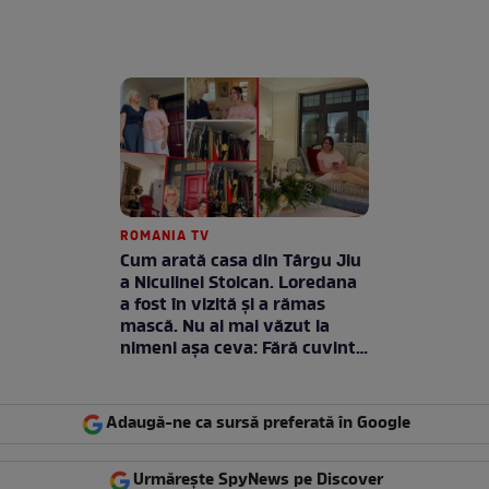
ROMANIA TV
Cum arată casa din Târgu Jiu
a Niculinei Stoican. Loredana
a fost în vizită și a rămas
mască. Nu ai mai văzut la
nimeni așa ceva: Fără cuvinte
/ VIDEO
Adaugă-ne ca sursă preferată în Google
Urmărește SpyNews pe Discover