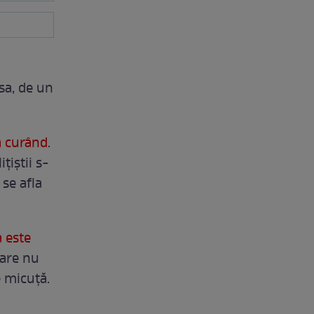
sa, de un
ea curând
.
ţiştii s-
 se afla
a este
care nu
e micuţă.