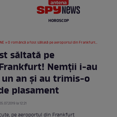
HOROSCOP
RNE
» O româncă a fost săltată pe aeroportul din Frankfurt! Nemţii i-au preluat fiica de un an şi au trimis-o într-un centru de plasament
st săltată pe
Frankfurt! Nemţii i-au
e un an şi au trimis-o
 de plasament
25.07.2019 la 12:21
cute, pe aeroportul din Frankfurt