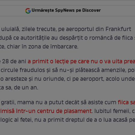
Urmărește SpyNews pe Discover
luială, zilele trecute, pe aeroportul din Frankfurt
după ce autorităţile au despărţit o româncă de fiica 
te, chiar în zona de îmbarcare.
 28 de ani
a primit o lecţie pe care nu o va uita pr
circule fraudulos şi să nu-şi plătească amenzile, poli
o aresteze şi nu oriunde, ci pe aeroport, acolo unde
ica sa, de un an.
gratii, mama nu a putut decât să asiste cum
fiica s
trimisă într-un centru de plasament
. Iubitul femeii, 
ologic al fetei, nu a primit dreptul de a o lua acasă p