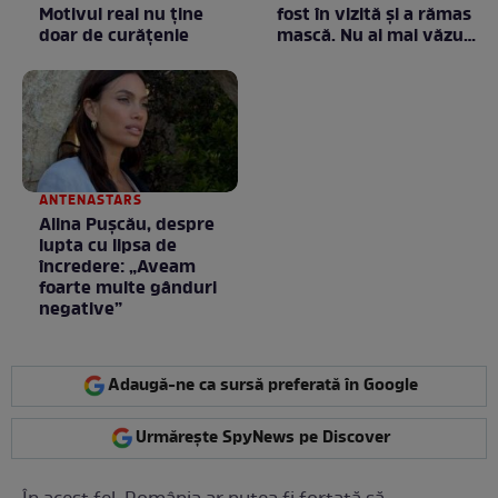
Motivul real nu ține
fost în vizită și a rămas
doar de curățenie
mască. Nu ai mai văzut
la nimeni așa ceva:
Fără cuvinte / VIDEO
ANTENASTARS
Alina Pușcău, despre
lupta cu lipsa de
încredere: „Aveam
foarte multe gânduri
negative”
Adaugă-ne ca sursă preferată în Google
Urmărește SpyNews pe Discover