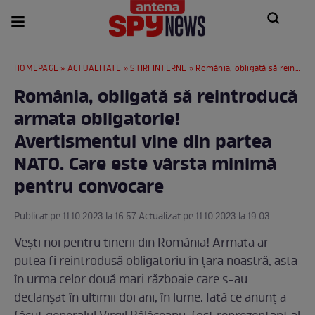
HOMEPAGE
»
ACTUALITATE
»
STIRI INTERNE
» România, obligată să reintroducă armata obligatorie! Avertismentul vine din partea NATO. Care este vârsta minimă pentru convocare
România, obligată să reintroducă
armata obligatorie!
Avertismentul vine din partea
NATO. Care este vârsta minimă
pentru convocare
Publicat pe 11.10.2023 la 16:57 Actualizat pe 11.10.2023 la 19:03
Vești noi pentru tinerii din România! Armata ar
putea fi reintrodusă obligatoriu în țara noastră, asta
în urma celor două mari războaie care s-au
declanșat în ultimii doi ani, în lume. Iată ce anunț a