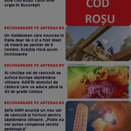
Este COD ROŞU. Când vine
urgia în Bucureşti
RECOMANDARE PE ANTENA3.RO
Un moldovean care muncea în
Italia doar de o zi a fost lăsat
să moară pe şantier de 6
români. Aceștia riscă acum
închisoarea
RECOMANDARE PE ANTENA3.RO
Al cincilea val de caniculă va
sufoca Europa săptămâna
viitoare. HARTA domului de
căldură care va aduce până la
42 de grade Celsius
RECOMANDARE PE ANTENA3.RO
Șefa ANM anunță un nou val
de caniculă și furtuni pentru
săptămâna viitoare: „Ploile nu
vor putea compensa seceta
pedologică”