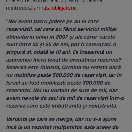
În acest fel, România ar putea fi forțată să
reintroducă
armata obligatorie
.
Noi avem patru județe pe an în care
”
rezerviștii, cei care au făcut serviciul militar
obligatoriu până în 2007 și ale căror vârste
sunt între 35 și 55 de ani, pot fi convocați, o
singură zi, odată la 10 ani.
Ce înseamnă un
asemenea lucru legat de pregătirea rezervei?
Rezerva este folosită, Ucraina nu rezista dacă
nu mobiliza peste 500.000 de rezerviști, iar în
Israel au fost mobilizați peste 300.000 de
rezerviști. Noi nu vorbim de sute de mii, dar
avem nevoie de zeci de mii de rezerviști într-o
rezervă care este îmbătrânită și neinstruită.
Varianta pe care se merge, dar nu s-a ajuns
încă la un rezultat mulțumitor, este aceea de