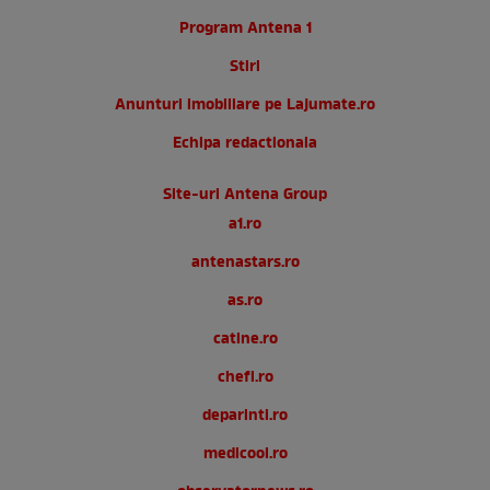
Program Antena 1
Stiri
Anunturi imobiliare pe Lajumate.ro
Echipa redactionala
Site-uri Antena Group
a1.ro
antenastars.ro
as.ro
catine.ro
chefi.ro
deparinti.ro
medicool.ro