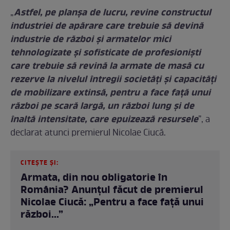
Astfel, pe planşa de lucru, revine constructul
„
industriei de apărare care trebuie să devină
industrie de război şi armatelor mici
tehnologizate şi sofisticate de profesionişti
care trebuie să revină la armate de masă cu
rezerve la nivelul întregii societăţi şi capacităţi
de mobilizare extinsă, pentru a face faţă unui
război pe scară largă, un război lung şi de
înaltă intensitate, care epuizează resursele
”, a
declarat atunci premierul Nicolae Ciucă.
CITEȘTE ȘI:
Armata, din nou obligatorie în
România? Anunțul făcut de premierul
Nicolae Ciucă: „Pentru a face faţă unui
război...”