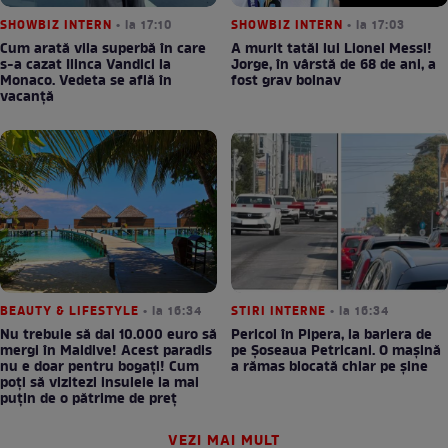
SHOWBIZ INTERN
• la 17:10
SHOWBIZ INTERN
• la 17:03
Cum arată vila superbă în care
A murit tatăl lui Lionel Messi!
s-a cazat Ilinca Vandici la
Jorge, în vârstă de 68 de ani, a
Monaco. Vedeta se află în
fost grav bolnav
vacanță
BEAUTY & LIFESTYLE
• la 16:34
STIRI INTERNE
• la 16:34
Nu trebuie să dai 10.000 euro să
Pericol în Pipera, la bariera de
mergi în Maldive! Acest paradis
pe Șoseaua Petricani. O mașină
nu e doar pentru bogați! Cum
a rămas blocată chiar pe șine
poți să vizitezi insulele la mai
puțin de o pătrime de preț
VEZI MAI MULT