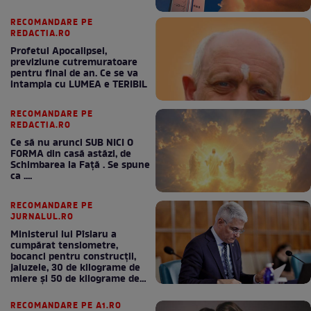
RECOMANDARE PE
REDACTIA.RO
Profetul Apocalipsei,
previziune cutremuratoare
pentru final de an. Ce se va
intampla cu LUMEA e TERIBIL
RECOMANDARE PE
REDACTIA.RO
Ce să nu arunci SUB NICI O
FORMA din casă astăzi, de
Schimbarea la Față . Se spune
ca ....
RECOMANDARE PE
JURNALUL.RO
Ministerul lui Pîslaru a
cumpărat tensiometre,
bocanci pentru construcții,
jaluzele, 30 de kilograme de
miere și 50 de kilograme de
cafea
RECOMANDARE PE A1.RO