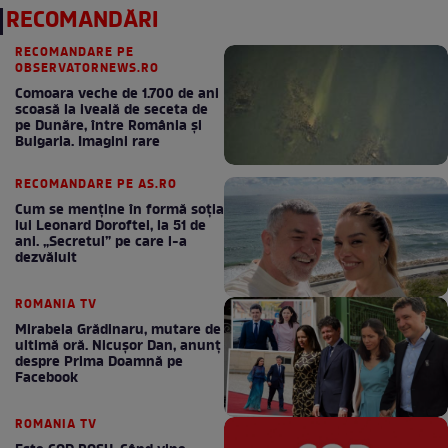
RECOMANDĂRI
RECOMANDARE PE
OBSERVATORNEWS.RO
Comoara veche de 1.700 de ani
scoasă la iveală de seceta de
pe Dunăre, între România şi
Bulgaria. Imagini rare
RECOMANDARE PE AS.RO
Cum se menţine în formă soţia
lui Leonard Doroftei, la 51 de
ani. „Secretul” pe care l-a
dezvăluit
ROMANIA TV
Mirabela Grădinaru, mutare de
ultimă oră. Nicuşor Dan, anunţ
despre Prima Doamnă pe
Facebook
ROMANIA TV