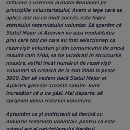
refacere a rezervei armatei României pe
principiile voluntariatului. Avem o lege care se
aplică, dar nu cu mult succes, este legea
statutului rezervistului voluntar.
Să sperăm că
Statul Major al Apărării va găsi modalitatea
prin care toți cei care au fost selecționați ca
rezerviști voluntari și din comunicatul de presă
rezultă cam 1700, să fie încadrați în structurile
noastre, astfel încât numărul de rezerviști
voluntari să crească de la sub 2000 la peste
3000.
Dar să vedem dacă Statul Major al
Apărării găsește această soluție. Sunt
încrezător că o va găsi. Mai departe, să
sprijinim ideea rezervei voluntare.
Așteptăm ca și politicienii să devină cu
mândrie rezerviști voluntari, pentru că este
primul act al patriotismului fiecărui