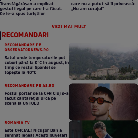
Transfăgărășan a explicat
care nu a putut să îl privească:
gestul ilegal pe care l-a făcut.
„Nu am curajul”
Ce le-a spus turiștilor
VEZI MAI MULT
RECOMANDĂRI
RECOMANDARE PE
OBSERVATORNEWS.RO
Satul unde temperaturile pot
coborî până la 0°C în august, în
timp ce restul Spaniei se
topește la 40°C
RECOMANDARE PE AS.RO
Fostul portar de la CFR Cluj s-a
făcut cântăreţ şi urcă pe
scenă la UNTOLD
ROMANIA TV
Este OFICIAL! Nicușor Dan a
semnat legea! Acești bugetari