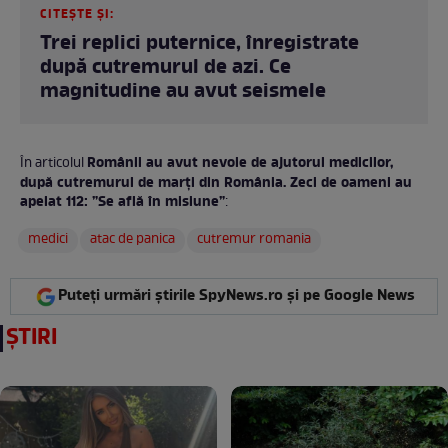
CITEȘTE ȘI:
Trei replici puternice, înregistrate
după cutremurul de azi. Ce
magnitudine au avut seismele
Românii au avut nevoie de ajutorul medicilor,
În articolul
după cutremurul de marți din România. Zeci de oameni au
apelat 112: ”Se află în misiune”
:
medici
atac de panica
cutremur romania
Puteți urmări știrile SpyNews.ro și pe Google News
ȘTIRI