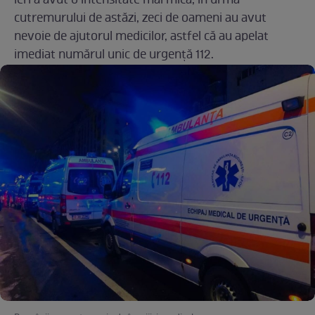
ieri a avut o intensitate mai mică, în urma
cutremurului de astăzi, zeci de oameni au avut
nevoie de ajutorul medicilor, astfel că au apelat
imediat numărul unic de urgență 112.