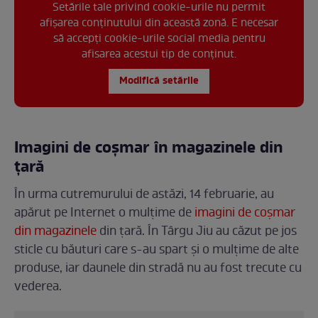
Setările tale privind cookie-urile nu permit
afișarea conținutului din această zonă. E necesar
să accepți cookie-urile social media pentru
afisarea acestui tip de conținut.
Modifică setările
Imagini de coșmar în magazinele din
țară
În urma cutremurului de astăzi, 14 februarie, au
apărut pe Internet o mulțime de
imagini de coșmar
din magazinele
din țară. În Târgu Jiu au căzut pe jos
sticle cu băuturi care s-au spart și o mulțime de alte
produse, iar daunele din stradă nu au fost trecute cu
vederea.