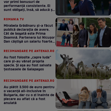
vor primi bonusuri de
performanță consistente. Ei
sunt obligați, însă, să aducă și
bani la bugetul de stat
ROMANIA TV
Mirabela Grădinaru și-a făcut
publică declarația de avere.
Cât de bogată este Prima
Doamnă. Partenera lui Nicușor
Dan câștigă un salariu foarte
bun în fiecare lună!
RECOMANDARE PE ANTENA3.RO
Au fost folosite „capre Iuda”
care și-au vânat propria
specie. Și așa au fost salvate
țestoasele de Galapagos
RECOMANDARE PE ANTENA3.RO
Au plătit 3.500 de euro pentru
o vacanță all-inclusive în
Bulgaria, dar cu o zi înainte de
plecare au aflat că a fost
anulată