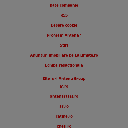
Date companie
RSS
Despre cookie
Program Antena 1
Stiri
Anunturi imobiliare pe Lajumate.ro
Echipa redactionala
Site-uri Antena Group
a1.ro
antenastars.ro
as.ro
catine.ro
chefi.ro