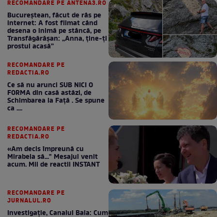
RECOMANDARE PE ANTENA3.RO
Bucureștean, făcut de râs pe
internet: A fost filmat când
desena o inimă pe stâncă, pe
Transfăgărășan: „Anna, ține-ți
prostul acasă”
RECOMANDARE PE
REDACTIA.RO
Ce să nu arunci SUB NICI O
FORMA din casă astăzi, de
Schimbarea la Față . Se spune
ca ....
RECOMANDARE PE
REDACTIA.RO
«Am decis împreună cu
Mirabela să..." Mesajul venit
acum. Mii de reactii INSTANT
RECOMANDARE PE
JURNALUL.RO
Investigație, Canalul Bala: Cum