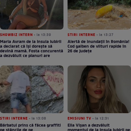
SHOWBIZ INTERN
• la 13:39
STIRI INTERNE
• la 13:27
Maria Avram de la Insula Iubirii
Alertă de inundații în România!
a declarat că își dorește să
Cod galben de viituri rapide în
devină mamă. Fosta concurentă
26 de județe
a dezvăluit ce planuri are
STIRI INTERNE
• la 13:08
EMISIUNI TV
• la 12:31
Bărbatul prins că făcea graffiti
Ella Vișan a dezvăluit
pe stâncile de pe
momentul de la Insula Iubirii pe