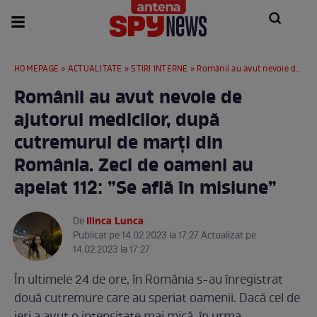
HOMEPAGE
»
ACTUALITATE
»
STIRI INTERNE
» Românii au avut nevoie de ajutorul medicilor, după cutremurul de marți din România. Zeci de oameni au apelat 112: ”Se află în misiune”
Românii au avut nevoie de
ajutorul medicilor, după
cutremurul de marți din
România. Zeci de oameni au
apelat 112: ”Se află în misiune”
Ilinca Lunca
De
.
Publicat pe 14.02.2023 la 17:27 Actualizat pe
14.02.2023 la 17:27
În ultimele 24 de ore, în România s-au înregistrat
două cutremure care au speriat oamenii. Dacă cel de