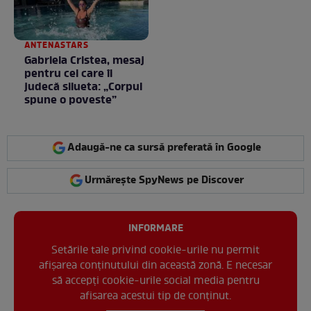
ANTENASTARS
Gabriela Cristea, mesaj
pentru cei care îi
judecă silueta: „Corpul
spune o poveste”
Adaugă-ne ca sursă preferată în Google
Urmărește SpyNews pe Discover
INFORMARE
Setările tale privind cookie-urile nu permit
afișarea conținutului din această zonă. E necesar
să accepți cookie-urile social media pentru
afisarea acestui tip de conținut.