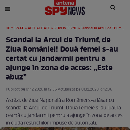
HOMEPAGE
»
ACTUALITATE
»
STIRI INTERNE
» Scandal la Arcul de Triumf, de Ziua României! Două femei s-au certat cu jandarmii pentru a ajunge în zona de acces: „Este abuz”
Scandal la Arcul de Triumf, de
Ziua României! Două femei s-au
certat cu jandarmii pentru a
ajunge în zona de acces: „Este
abuz”
Publicat pe 01.12.2020 la 12:36 Actualizat pe 01.12.2020 la 12:36
Astăzi, de Ziua Națională a României s-a lăsat cu
scandal la Arcul de Triumf. Două femeie s-au luat la
ceartă cu jandarmii pentru a ajunge în zona de acces,
în ciuda restricțiilor impuse de autorități.