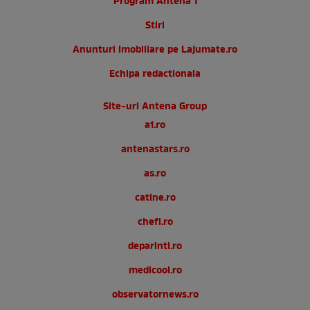
Program Antena 1
Stiri
Anunturi imobiliare pe Lajumate.ro
Echipa redactionala
Site-uri Antena Group
a1.ro
antenastars.ro
as.ro
catine.ro
chefi.ro
deparinti.ro
medicool.ro
observatornews.ro