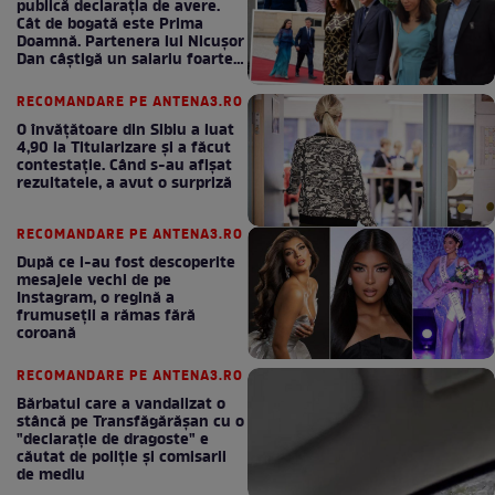
publică declarația de avere.
Cât de bogată este Prima
Doamnă. Partenera lui Nicușor
Dan câștigă un salariu foarte
bun în fiecare lună!
RECOMANDARE PE ANTENA3.RO
O învățătoare din Sibiu a luat
4,90 la Titularizare și a făcut
contestație. Când s-au afișat
rezultatele, a avut o surpriză
RECOMANDARE PE ANTENA3.RO
După ce i-au fost descoperite
mesajele vechi de pe
Instagram, o regină a
frumuseții a rămas fără
coroană
RECOMANDARE PE ANTENA3.RO
Bărbatul care a vandalizat o
stâncă pe Transfăgărășan cu o
"declaraţie de dragoste" e
căutat de poliție și comisarii
de mediu