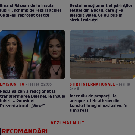
Ema și Răzvan de la Insula
Gestul emoționant al părinților
Iubirii, schimb de replici acide!
fetiței din Bacău, care și-a
Ce și-au reproșat cei doi
pierdut viața. Ce au pus în
sicriul micuței
EMISIUNI TV
• ieri la 22:06
STIRI INTERNATIONALE
• ieri la
21:16
Radu Vâlcan a reacționat la
Incendiu de proporții la
transformarea Daianei, la Insula
aeroportul Heathrow din
Iubirii - Reuniuni.
Londra! Imagini exclusive, în
Prezentatorul: „Wow!”
timp real
VEZI MAI MULT
RECOMANDĂRI