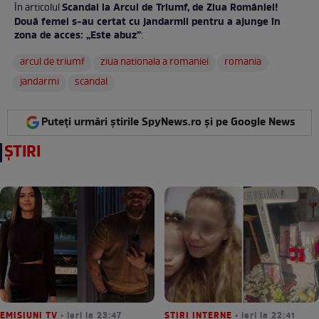
Scandal la Arcul de Triumf, de Ziua României!
În articolul
Două femei s-au certat cu jandarmii pentru a ajunge în
zona de acces: „Este abuz”
:
arcul de triumf
ziua nationala a romaniei
romania
jandarmi
scandal
Puteți urmări știrile SpyNews.ro și pe Google News
ȘTIRI
EMISIUNI TV
• ieri la 23:47
STIRI INTERNE
• ieri la 22:41