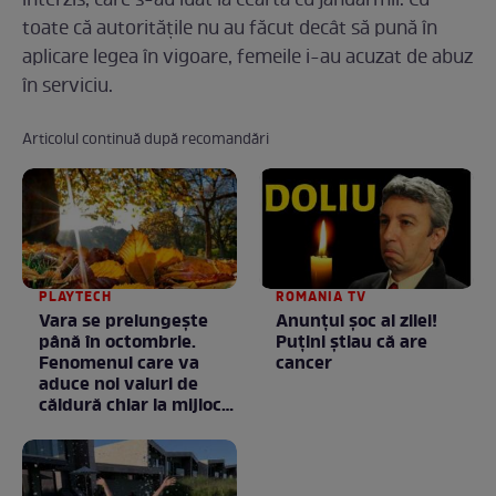
interzis, care s-au luat la ceartă cu jandarmii. Cu
toate că autoritățile nu au făcut decât să pună în
aplicare legea în vigoare, femeile i-au acuzat de abuz
în serviciu.
Articolul continuă după recomandări
PLAYTECH
ROMANIA TV
Vara se prelungeşte
Anunţul şoc al zilei!
până în octombrie.
Puţini ştiau că are
Fenomenul care va
cancer
aduce noi valuri de
căldură chiar la mijlocul
toamnei