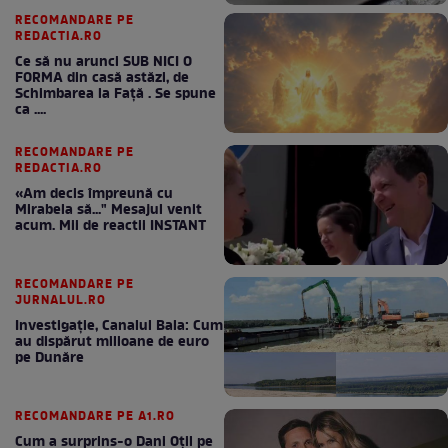
RECOMANDARE PE
REDACTIA.RO
Ce să nu arunci SUB NICI O
FORMA din casă astăzi, de
Schimbarea la Față . Se spune
ca ....
RECOMANDARE PE
REDACTIA.RO
«Am decis împreună cu
Mirabela să..." Mesajul venit
acum. Mii de reactii INSTANT
RECOMANDARE PE
JURNALUL.RO
Investigație, Canalul Bala: Cum
au dispărut milioane de euro
pe Dunăre
RECOMANDARE PE A1.RO
Cum a surprins-o Dani Oțil pe