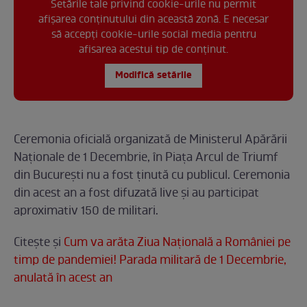
Setările tale privind cookie-urile nu permit
afișarea conținutului din această zonă. E necesar
să accepți cookie-urile social media pentru
afisarea acestui tip de conținut.
Modifică setările
Ceremonia oficială organizată de Ministerul Apărării
Naționale de 1 Decembrie, în Piaţa Arcul de Triumf
din Bucureşti nu a fost ținută cu publicul. Ceremonia
din acest an a fost difuzată live și au participat
aproximativ 150 de militari.
Citește și
Cum va arăta Ziua Națională a României pe
timp de pandemiei! Parada militară de 1 Decembrie,
anulată în acest an