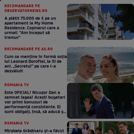
RECOMANDARE PE
OBSERVATORNEWS.RO
A plătit 75.000 de € pe un
apartament la My Home
Residence. Coşmarul care a
urmat: "Am început să
tremur"
RECOMANDARE PE AS.RO
Cum se menţine în formă soţia
lui Leonard Doroftei, la 51 de
ani. „Secretul” pe care l-a
dezvăluit
ROMANIA TV
Este OFICIAL! Nicușor Dan a
semnat legea! Acești bugetari
vor primi bonusuri de
performanță consistente. Ei
sunt obligați, însă, să aducă și
bani la bugetul de stat
ROMANIA TV
Mirabela Grădinaru și-a făcut