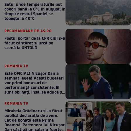
Satul unde temperaturile pot
coborî până la 0°C în august, în
timp ce restul Spaniei se
topește la 40°C
RECOMANDARE PE AS.RO
Fostul portar de la CFR Cluj s-a
făcut cântăreţ şi urcă pe
scenă la UNTOLD
ROMANIA TV
Este OFICIAL! Nicușor Dan a
semnat legea! Acești bugetari
vor primi bonusuri de
performanță consistente. Ei
sunt obligați, însă, să aducă și
bani la bugetul de stat
ROMANIA TV
Mirabela Grădinaru și-a făcut
publică declarația de avere.
Cât de bogată este Prima
Doamnă. Partenera lui Nicușor
Dan câștigă un salariu foarte