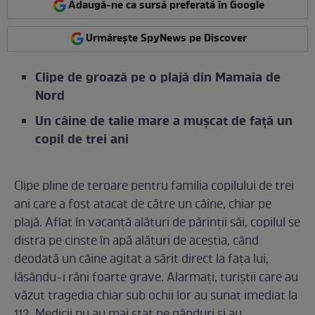
Adaugă-ne ca sursă preferată în Google
Urmărește SpyNews pe Discover
Clipe de groază pe o plajă din Mamaia de
Nord
Un câine de talie mare a mușcat de față un
copil de trei ani
Clipe pline de teroare pentru familia copilului de trei
ani care a fost atacat de către un câine, chiar pe
plajă. Aflat în vacanță alături de părinții săi, copilul se
distra pe cinste în apă alături de aceștia, când
deodată un câine agitat a sărit direct la fața lui,
lăsăndu-i răni foarte grave. Alarmați, turiștii care au
văzut tragedia chiar sub ochii lor au sunat imediat la
112. Medicii nu au mai stat pe gânduri și au