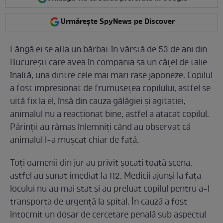
Urmărește SpyNews pe Discover
Lângă ei se afla un bărbat în vârstă de 53 de ani din
București care avea în compania sa un cățel de talie
înaltă, una dintre cele mai mari rase japoneze. Copilul
a fost impresionat de frumusețea copilului, astfel se
uită fix la el, însă din cauza gălăgiei și agitației,
animalul nu a reacționat bine, astfel a atacat copilul.
Părinții au rămas înlemniți când au observat că
animalul l-a mușcat chiar de față.
Toți oamenii din jur au privit șocați toată scena,
astfel au sunat imediat la 112. Medicii ajunși la fața
locului nu au mai stat și au preluat copilul pentru a-l
transporta de urgență la spital. În cauză a fost
întocmit un dosar de cercetare penală sub aspectul