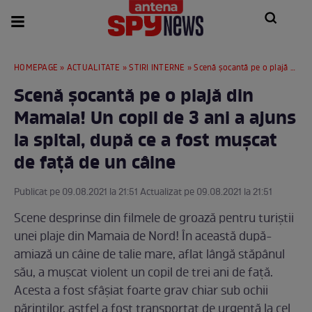
HOMEPAGE
»
ACTUALITATE
»
STIRI INTERNE
» Scenă șocantă pe o plajă din Mamaia! Un copil de 3 ani a ajuns la spital, după ce a fost mușcat de față de un câine
Scenă șocantă pe o plajă din
Mamaia! Un copil de 3 ani a ajuns
la spital, după ce a fost mușcat
de față de un câine
Publicat pe 09.08.2021 la 21:51 Actualizat pe 09.08.2021 la 21:51
Scene desprinse din filmele de groază pentru turiștii
unei plaje din Mamaia de Nord! În această după-
amiază un câine de talie mare, aflat lângă stăpânul
său, a mușcat violent un copil de trei ani de față.
Acesta a fost sfâșiat foarte grav chiar sub ochii
părinților, astfel a fost transportat de urgență la cel