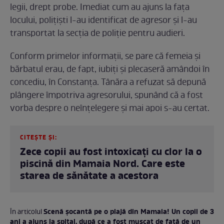
legii, drept probe. Imediat cum au ajuns la fața
locului, poliţişti l-au identificat de agresor și l-au
transportat la secția de poliție pentru audieri.
Conform primelor informații, se pare că femeia și
bărbatul erau, de fapt, iubiți și plecaseră amândoi în
concediu, în Constanța. Tânăra a refuzat să depună
plângere împotriva agresorului, spunând că a fost
vorba despre o neînțelegere și mai apoi s-au certat.
CITEȘTE ȘI:
Zece copii au fost intoxicați cu clor la o
piscină din Mamaia Nord. Care este
starea de sănătate a acestora
Scenă șocantă pe o plajă din Mamaia! Un copil de 3
În articolul
ani a ajuns la spital, după ce a fost mușcat de față de un