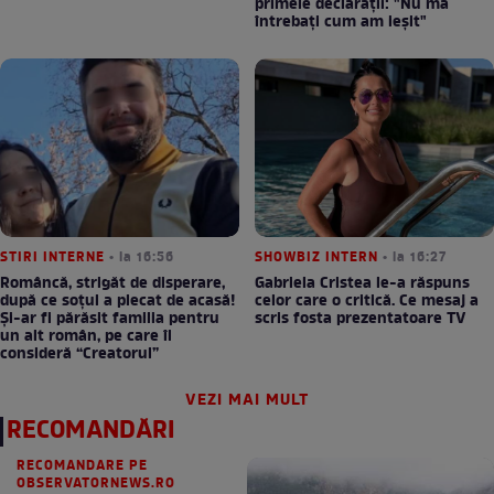
primele declarații: "Nu mă
întrebați cum am ieșit"
STIRI INTERNE
• la 16:56
SHOWBIZ INTERN
• la 16:27
Româncă, strigăt de disperare,
Gabriela Cristea le-a răspuns
după ce soțul a plecat de acasă!
celor care o critică. Ce mesaj a
Și-ar fi părăsit familia pentru
scris fosta prezentatoare TV
un alt român, pe care îl
consideră “Creatorul”
VEZI MAI MULT
RECOMANDĂRI
RECOMANDARE PE
OBSERVATORNEWS.RO