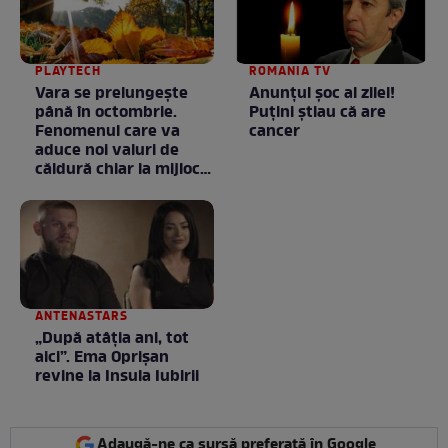
PLAYTECH
ROMANIA TV
Vara se prelungeşte
Anunţul şoc al zilei!
până în octombrie.
Puţini ştiau că are
Fenomenul care va
cancer
aduce noi valuri de
căldură chiar la mijlocul
toamnei
ANTENASTARS
„După atâția ani, tot
aici”. Ema Oprișan
revine la Insula Iubirii
Adaugă-ne ca sursă preferată în Google