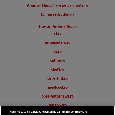
Anunturi imobiliare pe Lajumate.ro
Echipa redactionala
Site-uri Antena Group
a1.ro
antenastars.ro
as.ro
catine.ro
chefi.ro
deparinti.ro
medicool.ro
observatornews.ro
tvhappy.ro
Nouă ne pasă ca datele tale personale să rămână confidențiale
useit.ro