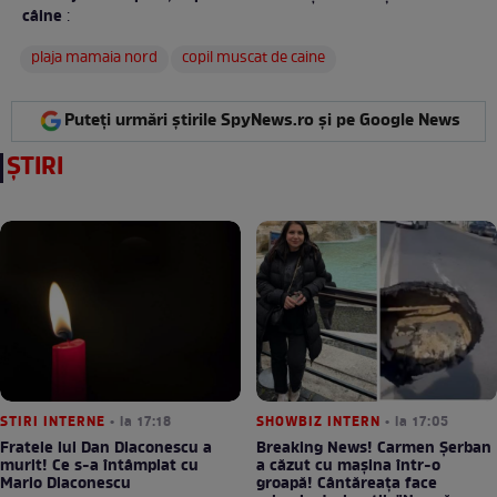
câine
:
plaja mamaia nord
copil muscat de caine
Puteți urmări știrile SpyNews.ro și pe Google News
ȘTIRI
STIRI INTERNE
• la 17:18
SHOWBIZ INTERN
• la 17:05
Fratele lui Dan Diaconescu a
Breaking News! Carmen Șerban
murit! Ce s-a întâmplat cu
a căzut cu mașina într-o
Mario Diaconescu
groapă! Cântăreața face