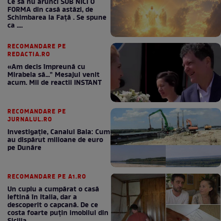
Ce să nu arunci SUB NICI O
FORMA din casă astăzi, de
Schimbarea la Față . Se spune
ca ....
RECOMANDARE PE
REDACTIA.RO
«Am decis împreună cu
Mirabela să..." Mesajul venit
acum. Mii de reactii INSTANT
RECOMANDARE PE
JURNALUL.RO
Investigație, Canalul Bala: Cum
au dispărut milioane de euro
pe Dunăre
RECOMANDARE PE A1.RO
Un cuplu a cumpărat o casă
ieftină în Italia, dar a
descoperit o capcană. De ce
costa foarte puțin imobilul din