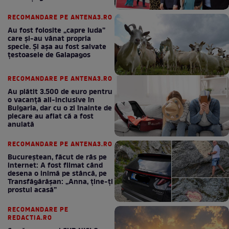
bun în fiecare lună!
RECOMANDARE PE ANTENA3.RO
Au fost folosite „capre Iuda”
care și-au vânat propria
specie. Și așa au fost salvate
țestoasele de Galapagos
RECOMANDARE PE ANTENA3.RO
Au plătit 3.500 de euro pentru
o vacanță all-inclusive în
Bulgaria, dar cu o zi înainte de
plecare au aflat că a fost
anulată
RECOMANDARE PE ANTENA3.RO
Bucureștean, făcut de râs pe
internet: A fost filmat când
desena o inimă pe stâncă, pe
Transfăgărășan: „Anna, ține-ți
prostul acasă”
RECOMANDARE PE
REDACTIA.RO