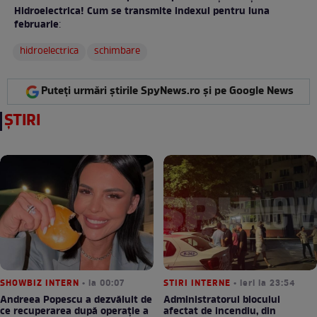
Hidroelectrica! Cum se transmite indexul pentru luna
februarie
:
hidroelectrica
schimbare
Puteți urmări știrile SpyNews.ro și pe Google News
ȘTIRI
SHOWBIZ INTERN
• la 00:07
STIRI INTERNE
• ieri la 23:54
Andreea Popescu a dezvăluit de
Administratorul blocului
ce recuperarea după operație a
afectat de incendiu, din