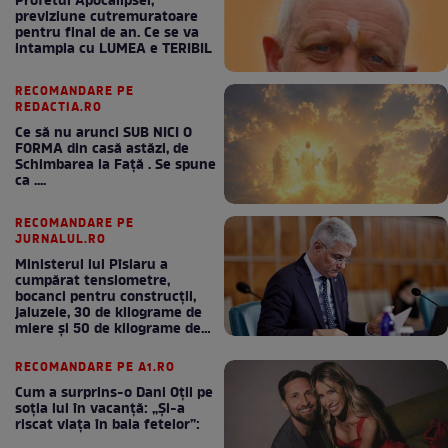
Profetul Apocalipsei,
previziune cutremuratoare
pentru final de an. Ce se va
intampla cu LUMEA e TERIBIL
RECOMANDARE PE
REDACTIA.RO
Ce să nu arunci SUB NICI O
FORMA din casă astăzi, de
Schimbarea la Față . Se spune
ca ....
RECOMANDARE PE
JURNALUL.RO
Ministerul lui Pîslaru a
cumpărat tensiometre,
bocanci pentru construcții,
jaluzele, 30 de kilograme de
miere și 50 de kilograme de
cafea
RECOMANDARE PE A1.RO
Cum a surprins-o Dani Oțil pe
soția lui în vacanță: „Și-a
riscat viața în baia fetelor”: