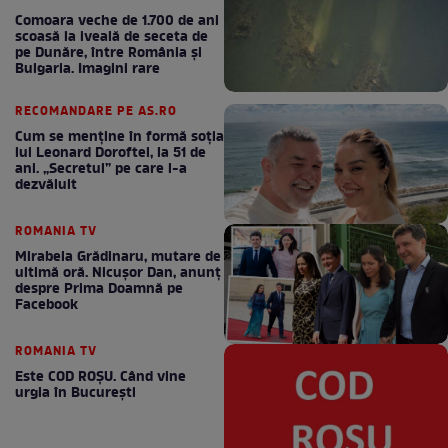
Comoara veche de 1.700 de ani
scoasă la iveală de seceta de
pe Dunăre, între România şi
Bulgaria. Imagini rare
RECOMANDARE PE AS.RO
Cum se menţine în formă soţia
lui Leonard Doroftei, la 51 de
ani. „Secretul” pe care l-a
dezvăluit
ROMANIA TV
Mirabela Grădinaru, mutare de
ultimă oră. Nicuşor Dan, anunţ
despre Prima Doamnă pe
Facebook
ROMANIA TV
Este COD ROŞU. Când vine
urgia în Bucureşti