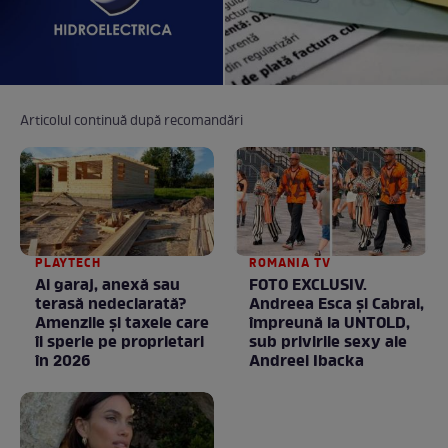
Articolul continuă după recomandări
PLAYTECH
ROMANIA TV
Ai garaj, anexă sau
FOTO EXCLUSIV.
terasă nedeclarată?
Andreea Esca şi Cabral,
Amenzile și taxele care
împreună la UNTOLD,
îi sperie pe proprietari
sub privirile sexy ale
în 2026
Andreei Ibacka