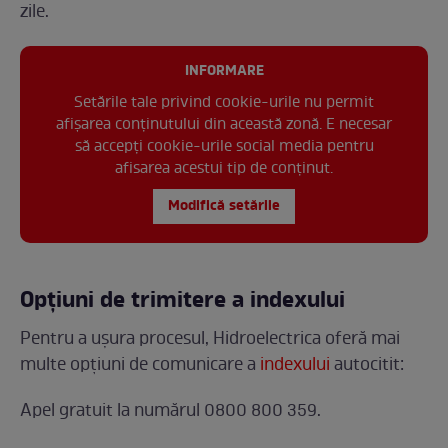
zile.
INFORMARE
Setările tale privind cookie-urile nu permit
afișarea conținutului din această zonă. E necesar
să accepți cookie-urile social media pentru
afisarea acestui tip de conținut.
Modifică setările
Opțiuni de trimitere a indexului
Pentru a ușura procesul, Hidroelectrica oferă mai
multe opțiuni de comunicare a
indexului
autocitit:
Apel gratuit la numărul 0800 800 359.