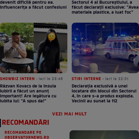
devenit dificilă pentru ea.
Sectorul 4 al Bucureștiului, a
Influencerița a făcut confesiuni
făcut declarații exclusive: ”Avea
materiale plastice, a luat foc”
SHOWBIZ INTERN
• ieri la 23:46
STIRI INTERNE
• ieri la 22:51
Răzvan Kovacs de la Insula
Declarația exclusivă a unei
Iubirii a făcut un anunț
locatare din blocul din Sectorul
important! Are legătura cu
4, în care s-a produs explozia.
iubita lui: "A spus da!"
Vecinii au sunat la 112
VEZI MAI MULT
RECOMANDĂRI
RECOMANDARE PE
OBSERVATORNEWS.RO