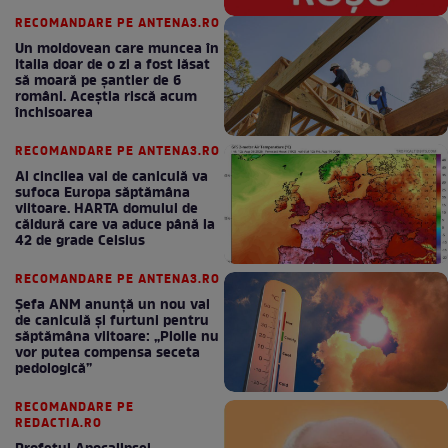
RECOMANDARE PE ANTENA3.RO
Un moldovean care muncea în
Italia doar de o zi a fost lăsat
să moară pe şantier de 6
români. Aceștia riscă acum
închisoarea
RECOMANDARE PE ANTENA3.RO
Al cincilea val de caniculă va
sufoca Europa săptămâna
viitoare. HARTA domului de
căldură care va aduce până la
42 de grade Celsius
RECOMANDARE PE ANTENA3.RO
Șefa ANM anunță un nou val
de caniculă și furtuni pentru
săptămâna viitoare: „Ploile nu
vor putea compensa seceta
pedologică”
RECOMANDARE PE
REDACTIA.RO