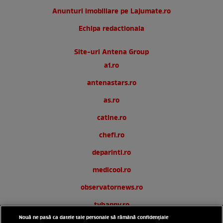
Anunturi imobiliare pe Lajumate.ro
Echipa redactionala
Site-uri Antena Group
a1.ro
antenastars.ro
as.ro
catine.ro
chefi.ro
deparinti.ro
medicool.ro
observatornews.ro
tvhappy.ro
Nouă ne pasă ca datele tale personale să rămână confidențiale
useit.ro