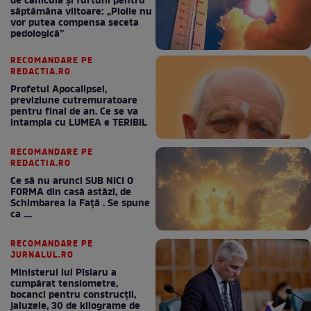
de caniculă și furtuni pentru
săptămâna viitoare: „Ploile nu
vor putea compensa seceta
pedologică”
RECOMANDARE PE
REDACTIA.RO
Profetul Apocalipsei,
previziune cutremuratoare
pentru final de an. Ce se va
intampla cu LUMEA e TERIBIL
RECOMANDARE PE
REDACTIA.RO
Ce să nu arunci SUB NICI O
FORMA din casă astăzi, de
Schimbarea la Față . Se spune
ca ....
RECOMANDARE PE
JURNALUL.RO
Ministerul lui Pîslaru a
cumpărat tensiometre,
bocanci pentru construcții,
jaluzele, 30 de kilograme de