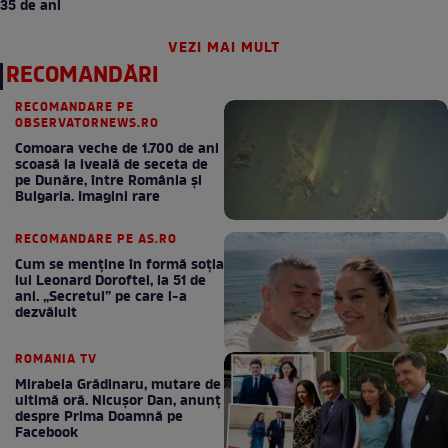
35 de ani
VEZI MAI MULT
RECOMANDĂRI
RECOMANDARE PE
OBSERVATORNEWS.RO
Comoara veche de 1.700 de ani
scoasă la iveală de seceta de
pe Dunăre, între România şi
Bulgaria. Imagini rare
RECOMANDARE PE AS.RO
Cum se menţine în formă soţia
lui Leonard Doroftei, la 51 de
ani. „Secretul” pe care l-a
dezvăluit
ROMANIA TV
Mirabela Grădinaru, mutare de
ultimă oră. Nicuşor Dan, anunţ
despre Prima Doamnă pe
Facebook