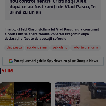
nou control pentru Cristina și Alex,
după ce au fost răniți de Vlad Pascu, în
urmă cu un an
Sebi Olaru, victima lui Vlad Pascu, nu a consumat
În articolul
alcool! Cum se apară familia Robertei Dragomir, după
declarațiile făcute de avocații șoferului
:
vlad pascu
accident 2 mai
sebi olariu
roberta dragomir
Puteți urmări știrile SpyNews.ro și pe Google News
ȘTIRI