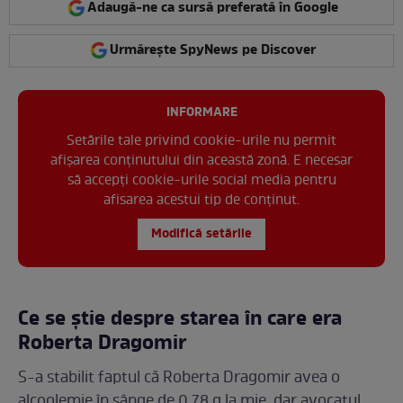
Adaugă-ne ca sursă preferată în Google
Urmărește SpyNews pe Discover
INFORMARE
Setările tale privind cookie-urile nu permit
afișarea conținutului din această zonă. E necesar
să accepți cookie-urile social media pentru
afisarea acestui tip de conținut.
Modifică setările
Ce se știe despre starea în care era
Roberta Dragomir
S-a stabilit faptul că Roberta Dragomir avea o
alcoolemie în sânge de 0,78 g la mie, dar avocatul