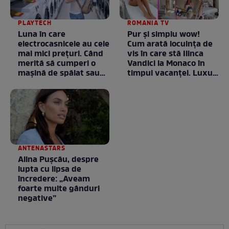
PLAYTECH
ROMANIA TV
Luna în care
Pur și simplu wow!
electrocasnicele au cele
Cum arată locuința de
mai mici prețuri. Când
vis în care stă Ilinca
merită să cumperi o
Vandici la Monaco în
mașină de spălat sau
timpul vacanței. Luxul
un frigider
e în starea lui pură.
Totul arată ca în filme!
/ GALERIE FOTO
ANTENASTARS
Alina Pușcău, despre
lupta cu lipsa de
încredere: „Aveam
foarte multe gânduri
negative”