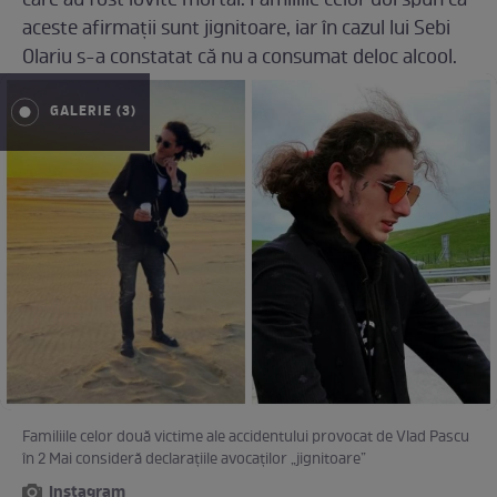
care au fost lovite mortal. Familiile celor doi spun că
aceste afirmații sunt jignitoare, iar în cazul lui Sebi
Olariu s-a constatat că nu a consumat deloc alcool.
GALERIE (3)
Familiile celor două victime ale accidentului provocat de Vlad Pascu
în 2 Mai consideră declarațiile avocaților „jignitoare”
Instagram