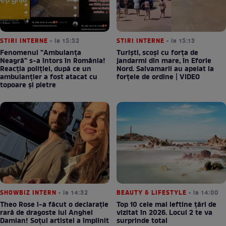
STIRI INTERNE
• la 15:52
STIRI INTERNE
• la 15:13
Fenomenul ”Ambulanța
Turiști, scoși cu forța de
Neagră” s-a întors în România!
jandarmi din mare, în Eforie
Reacția poliției, după ce un
Nord. Salvamarii au apelat la
ambulanțier a fost atacat cu
forțele de ordine | VIDEO
topoare și pietre
SHOWBIZ INTERN
• la 14:32
BEAUTY & LIFESTYLE
• la 14:00
Theo Rose i-a făcut o declarație
Top 10 cele mai ieftine țări de
rară de dragoste lui Anghel
vizitat în 2026. Locul 2 te va
Damian! Soțul artistei a împlinit
surprinde total