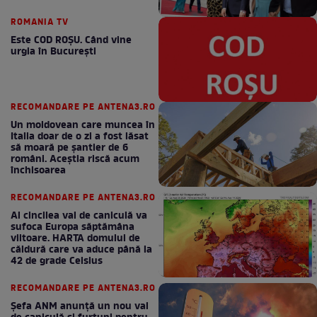
ROMANIA TV
Este COD ROŞU. Când vine
urgia în Bucureşti
RECOMANDARE PE ANTENA3.RO
Un moldovean care muncea în
Italia doar de o zi a fost lăsat
să moară pe şantier de 6
români. Aceștia riscă acum
închisoarea
RECOMANDARE PE ANTENA3.RO
Al cincilea val de caniculă va
sufoca Europa săptămâna
viitoare. HARTA domului de
căldură care va aduce până la
42 de grade Celsius
RECOMANDARE PE ANTENA3.RO
Șefa ANM anunță un nou val