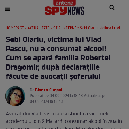
HOMEPAGE
»
ACTUALITATE
»
STIRI INTERNE
» Sebi Olariu, victima lui Vlad Pascu, nu a consumat alcool! Cum se apară familia Robertei Dragomir, după declarațiile făcute de avocații șoferului
Sebi Olariu, victima lui Vlad
Pascu, nu a consumat alcool!
Cum se apară familia Robertei
Dragomir, după declarațiile
făcute de avocații șoferului
Bianca Cimpoi
De
.
Publicat pe 04.09.2024 la 18:43 Actualizat pe
04.09.2024 la 18:43
Avocații lui Vlad Pascu au susținut că victimele
accidentului din 2 Mai ar fi consumat alcool în ziua în