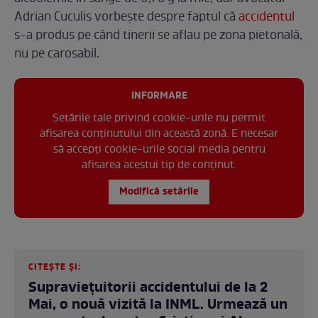
Adrian Cuculis vorbește despre faptul că
accidentul
s-a produs pe când tinerii se aflau pe zona pietonală,
nu pe carosabil.
INFORMARE
Setările tale privind cookie-urile nu permit
afișarea conținutului din această zonă. E necesar
să accepți cookie-urile social media pentru
afisarea acestui tip de conținut.
Modifică setările
CITEȘTE ȘI:
Supraviețuitorii accidentului de la 2
Mai, o nouă vizită la INML. Urmează un