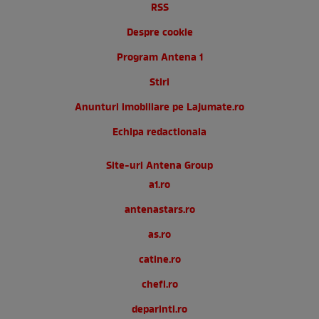
RSS
Despre cookie
Program Antena 1
Stiri
Anunturi imobiliare pe Lajumate.ro
Echipa redactionala
Site-uri Antena Group
a1.ro
antenastars.ro
as.ro
catine.ro
chefi.ro
deparinti.ro