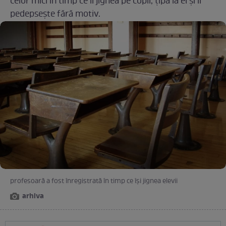
celor mici în timp ce îi jignea pe copii, ţipă la ei şi îi
pedepseşte fără motiv.
profesoară a fost înregistrată în timp ce își jignea elevii
arhiva