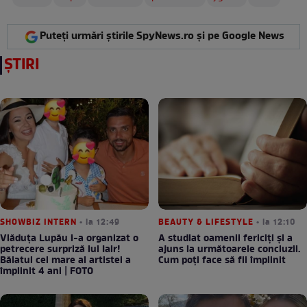
Puteți urmări știrile SpyNews.ro și pe Google News
ȘTIRI
SHOWBIZ INTERN
• la 12:49
BEAUTY & LIFESTYLE
• la 12:10
Vlăduța Lupău i-a organizat o
A studiat oamenii fericiți și a
petrecere surpriză lui Iair!
ajuns la următoarele concluzii.
Băiatul cel mare al artistei a
Cum poți face să fii împlinit
împlinit 4 ani | FOTO