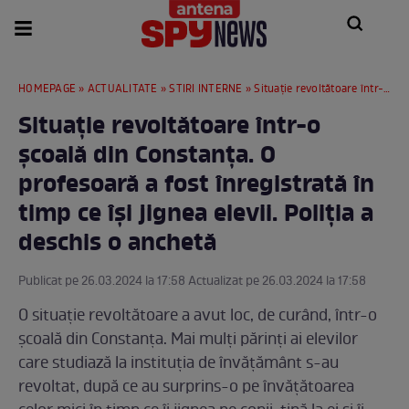
HOMEPAGE
»
ACTUALITATE
»
STIRI INTERNE
» Situaţie revoltătoare într-o şcoală din Constanţa. O profesoară a fost înregistrată în timp ce își jignea elevii. Poliţia a deschis o anchetă
Situaţie revoltătoare într-o
şcoală din Constanţa. O
profesoară a fost înregistrată în
timp ce își jignea elevii. Poliţia a
deschis o anchetă
Publicat pe 26.03.2024 la 17:58 Actualizat pe 26.03.2024 la 17:58
O situaţie revoltătoare a avut loc, de curând, într-o
şcoală din Constanţa. Mai mulți părinţi ai elevilor
care studiază la instituția de învățământ s-au
revoltat, după ce au surprins-o pe învăţătoarea