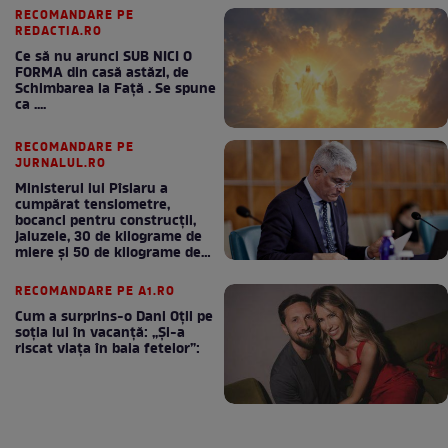
RECOMANDARE PE
REDACTIA.RO
Ce să nu arunci SUB NICI O
FORMA din casă astăzi, de
Schimbarea la Față . Se spune
ca ....
RECOMANDARE PE
JURNALUL.RO
Ministerul lui Pîslaru a
cumpărat tensiometre,
bocanci pentru construcții,
jaluzele, 30 de kilograme de
miere și 50 de kilograme de
cafea
RECOMANDARE PE A1.RO
Cum a surprins-o Dani Oțil pe
soția lui în vacanță: „Și-a
riscat viața în baia fetelor”: