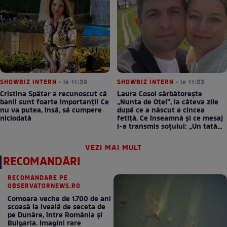
SHOWBIZ INTERN
• la 11:39
SHOWBIZ INTERN
• la 11:03
Cristina Spătar a recunoscut că
Laura Cosoi sărbătorește
banii sunt foarte importanți! Ce
„Nunta de Oțel”, la câteva zile
nu va putea, însă, să cumpere
după ce a născut a cincea
niciodată
fetiță. Ce înseamnă și ce mesaj
i-a transmis soțului: „Un tată
prezent schimbă totul”
VEZI MAI MULT
RECOMANDĂRI
RECOMANDARE PE
OBSERVATORNEWS.RO
Comoara veche de 1.700 de ani
scoasă la iveală de seceta de
pe Dunăre, între România şi
Bulgaria. Imagini rare