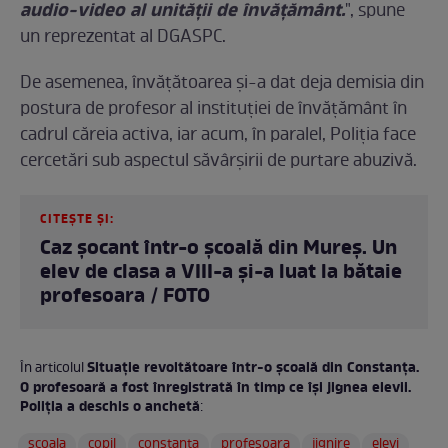
audio-video al unității de învățământ.
", spune
un reprezentat al DGASPC.
De asemenea, învățătoarea și-a dat deja demisia din
postura de profesor al instituției de învățământ în
cadrul căreia activa, iar acum, în paralel, Poliţia face
cercetări sub aspectul săvârșirii de purtare abuzivă.
CITEȘTE ȘI:
Caz șocant într-o școală din Mureș. Un
elev de clasa a VIII-a şi-a luat la bătaie
profesoara / FOTO
Situaţie revoltătoare într-o şcoală din Constanţa.
În articolul
O profesoară a fost înregistrată în timp ce își jignea elevii.
Poliţia a deschis o anchetă
:
scoala
copil
constanta
profesoara
jignire
elevi