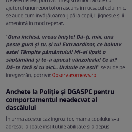
De asemenea, potrivit înregistrărilor făcute cu
ajutorul unui reportofon ascuns în rucsacul celui mic,
se aude cum învățătoarea țipă la copii, îi jignește și îi
amenință în mod repetat.
Gura închisă, vreau liniște! Dă-ți, măi, una
"
peste gură și tu, și tu! Extraordinar, ce bolnav
este! Tâmpita pământului! Mi-ai lipsit o
săptămână şi te-a apucat vânzoleala! Ce ai?
Dă-te fată și tu aici… Urâtule ce ești!
", se aude pe
înregistrări, potrivit
Observatornews.ro
.
Anchete la Poliţie şi DGASPC pentru
comportamentul neadecvat al
dascălului
În urma acestui caz îngrozitor, mama copilului s-a
adresat la toate instituțiile abilitate și a depus