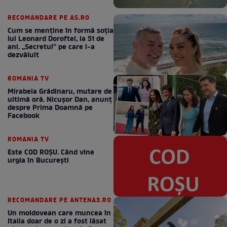
RECOMANDARE PE AS.RO
Cum se menţine în formă soţia
lui Leonard Doroftei, la 51 de
ani. „Secretul” pe care l-a
dezvăluit
ROMANIA TV
Mirabela Grădinaru, mutare de
ultimă oră. Nicuşor Dan, anunţ
despre Prima Doamnă pe
Facebook
ROMANIA TV
Este COD ROŞU. Când vine
urgia în Bucureşti
RECOMANDARE PE ANTENA3.RO
Un moldovean care muncea în
Italia doar de o zi a fost lăsat