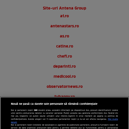
Site-uri Antena Group
a1.ro
antenastars.ro
as.ro
catine.ro
chefi.ro
deparinti.ro
medicool.ro
observatornews.ro
tvhappy.ro
Nouă ne pasă ca datele tale personale să rămână confidențiale
useit.ro
589
Noi și partenerii noștri
stocăm și/sau accesăm informații pe dispozitivul dvs., precum identificatorii cookie
unici pentru prelucrarea datelor cu caracter personal. Puteți accepta sau gestiona preferințele dvs. făcând clic
zutv.ro
mai jos, respectiv vă puteți opune utilizării unui interes legitim în orice moment pe pagina cu politica de
Mai multe
confidențialitate. Aceste alegeri vor fi raportate partenerilor noștri și nu vă vor afecta navigarea.
detalii
Noi si partenerii nostri (retelele de socializare si agentiile de publicitate partenere, precum si furnizorii nostri de
Trends AntenaPLAY
servicii de date analitice) prelucram date pentru a permite website-ului sa functioneze, pentru a personaliza