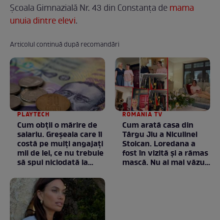
Şcoala Gimnazială Nr. 43 din Constanţa de
mama
unuia dintre elevi
.
Articolul continuă după recomandări
PLAYTECH
ROMANIA TV
Cum obții o mărire de
Cum arată casa din
salariu. Greșeala care îi
Târgu Jiu a Niculinei
costă pe mulți angajați
Stoican. Loredana a
mii de lei, ce nu trebuie
fost în vizită și a rămas
să spui niciodată la
mască. Nu ai mai văzut
negociere
la nimeni așa ceva:
Fără cuvinte / VIDEO