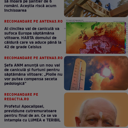
să moară pe şantier de 6
români. Aceștia riscă acum
închisoarea
RECOMANDARE PE ANTENA3.RO
Al cincilea val de caniculă va
sufoca Europa săptămâna
viitoare. HARTA domului de
căldură care va aduce până la
42 de grade Celsius
RECOMANDARE PE ANTENA3.RO
Șefa ANM anunță un nou val
de caniculă și furtuni pentru
săptămâna viitoare: „Ploile nu
vor putea compensa seceta
pedologică”
RECOMANDARE PE
REDACTIA.RO
Profetul Apocalipsei,
previziune cutremuratoare
pentru final de an. Ce se va
intampla cu LUMEA e TERIBIL