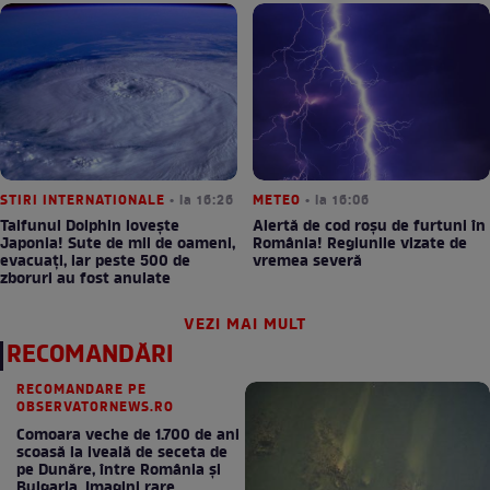
STIRI INTERNATIONALE
• la 16:26
METEO
• la 16:06
Taifunul Dolphin lovește
Alertă de cod roșu de furtuni în
Japonia! Sute de mii de oameni,
România! Regiunile vizate de
evacuați, iar peste 500 de
vremea severă
zboruri au fost anulate
VEZI MAI MULT
RECOMANDĂRI
RECOMANDARE PE
OBSERVATORNEWS.RO
Comoara veche de 1.700 de ani
scoasă la iveală de seceta de
pe Dunăre, între România şi
Bulgaria. Imagini rare