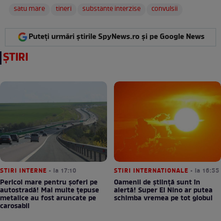
satu mare
tineri
substante interzise
convulsii
Puteți urmări știrile SpyNews.ro și pe Google News
ȘTIRI
STIRI INTERNE
• la 17:10
STIRI INTERNATIONALE
• la 16:55
Pericol mare pentru șoferi pe
Oamenii de știință sunt în
autostradă! Mai multe țepuse
alertă! Super El Nino ar putea
metalice au fost aruncate pe
schimba vremea pe tot globul
carosabil