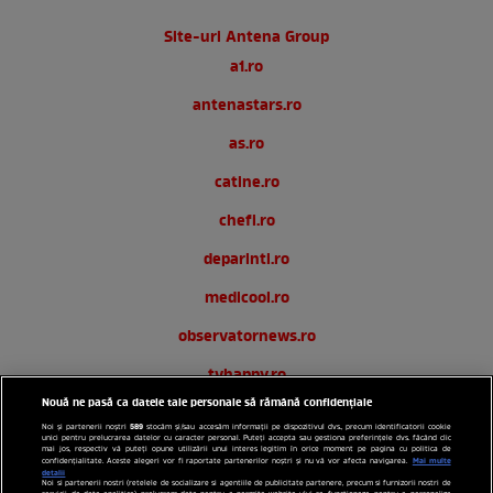
Site-uri Antena Group
a1.ro
antenastars.ro
as.ro
catine.ro
chefi.ro
deparinti.ro
medicool.ro
observatornews.ro
tvhappy.ro
Nouă ne pasă ca datele tale personale să rămână confidențiale
useit.ro
589
Noi și partenerii noștri
stocăm și/sau accesăm informații pe dispozitivul dvs., precum identificatorii cookie
unici pentru prelucrarea datelor cu caracter personal. Puteți accepta sau gestiona preferințele dvs. făcând clic
zutv.ro
mai jos, respectiv vă puteți opune utilizării unui interes legitim în orice moment pe pagina cu politica de
Mai multe
confidențialitate. Aceste alegeri vor fi raportate partenerilor noștri și nu vă vor afecta navigarea.
detalii
Noi si partenerii nostri (retelele de socializare si agentiile de publicitate partenere, precum si furnizorii nostri de
Trends AntenaPLAY