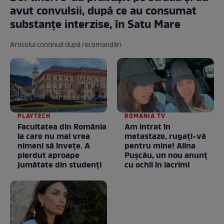
avut convulsii, după ce au consumat
substanțe interzise, în Satu Mare
Articolul continuă după recomandări
PLAYTECH
ROMANIA TV
Facultatea din România
Am intrat în
la care nu mai vrea
metastaze, rugaţi-vă
nimeni să înveţe. A
pentru mine! Alina
pierdut aproape
Puşcău, un nou anunţ
jumătate din studenţi
cu ochii în lacrimi