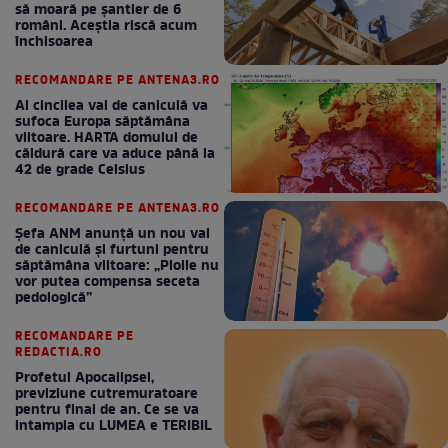
să moară pe şantier de 6
români. Aceștia riscă acum
închisoarea
RECOMANDARE PE ANTENA3.RO
Al cincilea val de caniculă va
sufoca Europa săptămâna
viitoare. HARTA domului de
căldură care va aduce până la
42 de grade Celsius
RECOMANDARE PE ANTENA3.RO
Șefa ANM anunță un nou val
de caniculă și furtuni pentru
săptămâna viitoare: „Ploile nu
vor putea compensa seceta
pedologică”
RECOMANDARE PE
REDACTIA.RO
Profetul Apocalipsei,
previziune cutremuratoare
pentru final de an. Ce se va
intampla cu LUMEA e TERIBIL