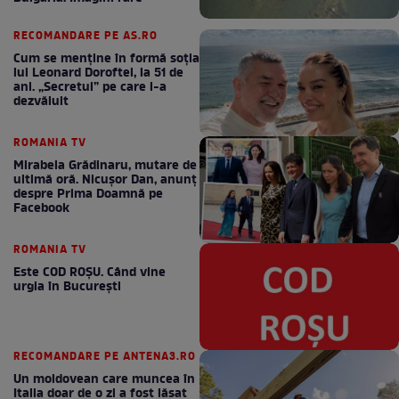
RECOMANDARE PE AS.RO
Cum se menţine în formă soţia
lui Leonard Doroftei, la 51 de
ani. „Secretul” pe care l-a
dezvăluit
ROMANIA TV
Mirabela Grădinaru, mutare de
ultimă oră. Nicuşor Dan, anunţ
despre Prima Doamnă pe
Facebook
ROMANIA TV
Este COD ROŞU. Când vine
urgia în Bucureşti
RECOMANDARE PE ANTENA3.RO
Un moldovean care muncea în
Italia doar de o zi a fost lăsat