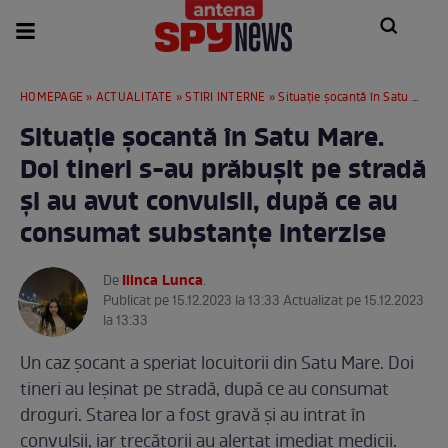
HOMEPAGE
»
ACTUALITATE
»
STIRI INTERNE
» Situație șocantă în Satu Mare. Doi tineri s-au prăbușit pe stradă și au avut convulsii, după ce au consumat substanțe interzise
Situație șocantă în Satu Mare.
Doi tineri s-au prăbușit pe stradă
și au avut convulsii, după ce au
consumat substanțe interzise
Ilinca Lunca
De
.
Publicat pe 15.12.2023 la 13:33 Actualizat pe 15.12.2023
la 13:33
Un caz șocant a speriat locuitorii din Satu Mare. Doi
tineri au leșinat pe stradă, după ce au consumat
droguri. Starea lor a fost gravă și au intrat în
convulsii, iar trecătorii au alertat imediat medicii.