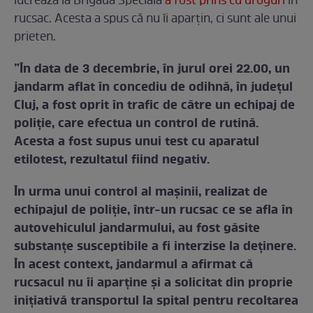
lucrează la Brigada Specială
a fost prins cu droguri
în
rucsac. Acesta a spus că nu îi aparțin, ci sunt ale unui
prieten.
”În data de 3 decembrie, în jurul orei 22.00, un
jandarm aflat în concediu de odihnă, în judeţul
Cluj, a fost oprit în trafic de către un echipaj de
poliţie, care efectua un control de rutină.
Acesta a fost supus unui test cu aparatul
etilotest, rezultatul fiind negativ.
În urma unui control al maşinii, realizat de
echipajul de poliție, într-un rucsac ce se afla în
autovehiculul jandarmului, au fost găsite
substanțe susceptibile a fi interzise la deținere.
În acest context, jandarmul a afirmat că
rucsacul nu îi aparține și a solicitat din proprie
inițiativă transportul la spital pentru recoltarea