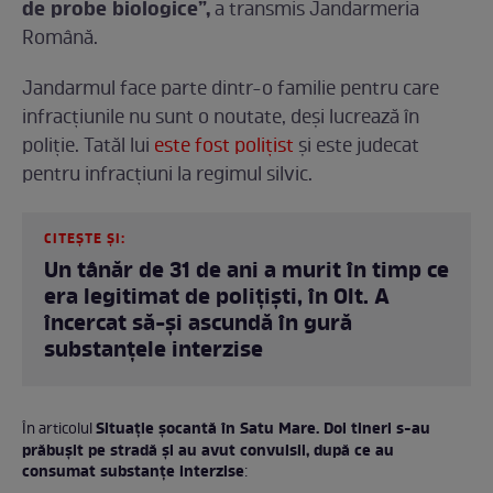
de probe biologice”,
a transmis Jandarmeria
Română.
Jandarmul face parte dintr-o familie pentru care
infracțiunile nu sunt o noutate, deși lucrează în
poliție. Tatăl lui
este fost polițist
și este judecat
pentru infracțiuni la regimul silvic.
CITEȘTE ȘI:
Un tânăr de 31 de ani a murit în timp ce
era legitimat de poliţişti, în Olt. A
încercat să-și ascundă în gură
substanțele interzise
Situație șocantă în Satu Mare. Doi tineri s-au
În articolul
prăbușit pe stradă și au avut convulsii, după ce au
consumat substanțe interzise
: