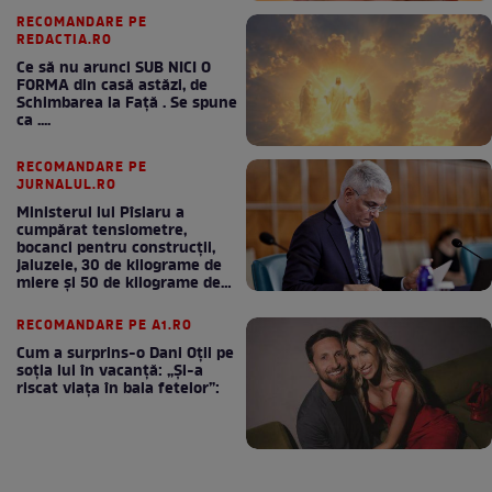
RECOMANDARE PE
REDACTIA.RO
Ce să nu arunci SUB NICI O
FORMA din casă astăzi, de
Schimbarea la Față . Se spune
ca ....
RECOMANDARE PE
JURNALUL.RO
Ministerul lui Pîslaru a
cumpărat tensiometre,
bocanci pentru construcții,
jaluzele, 30 de kilograme de
miere și 50 de kilograme de
cafea
RECOMANDARE PE A1.RO
Cum a surprins-o Dani Oțil pe
soția lui în vacanță: „Și-a
riscat viața în baia fetelor”: