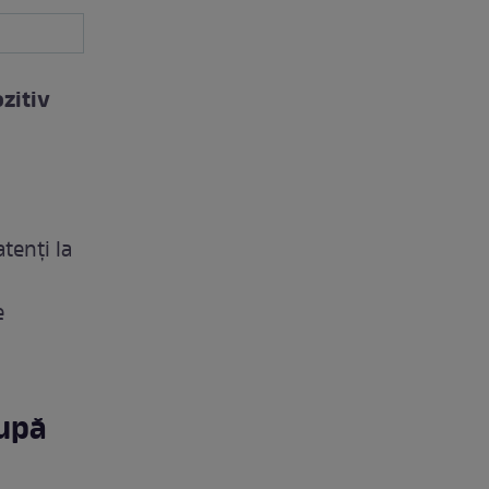
zitiv
tenți la
e
după