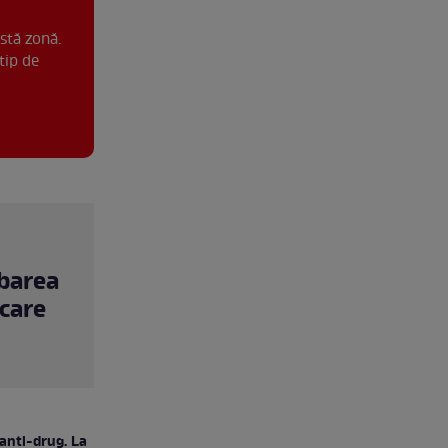
stă zonă.
tip de
mbarea
 care
 anti-drug. La