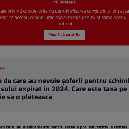
INFORMARE
 tale privind cookie-urile nu permit afișarea conținutului din acea
esar să accepți cookie-urile social media pentru afisarea acestui 
conținut.
Modifică setările
ȘI:
e de care au nevoie șoferii pentru schi
sului expirat în 2024. Care este taxa pe
ie să o plătească
rii care iau medicamente pentru răceală pot ieși pozitiv la testele