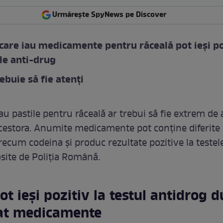
Urmărește SpyNews pe Discover
 care iau medicamente pentru răceală pot ieși po
ele anti-drug
ebuie să fie atenți
au pastile pentru răceală ar trebui să fie extrem de a
cestora. Anumite medicamente pot conține diferite
recum codeina și produc rezultate pozitive la testel
osite de Poliția Română.
pot ieși pozitiv la testul antidrog 
uat medicamente