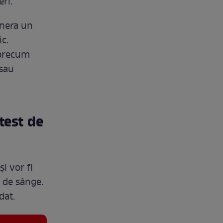
ri.
enera un
ic.
 precum
 sau
test de
i vor fi
 de sânge.
dat.