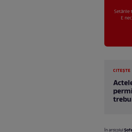
Setările
E nec
CITEȘTE 
Actel
permi
trebu
Șofe
În articolul