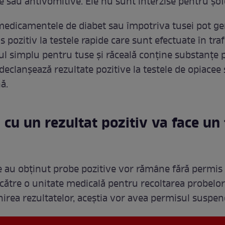
e sau antivomitive. Ele nu sunt interzise pentru șofe
medicamentele de diabet sau împotriva tusei pot g
ls pozitiv la testele rapide care sunt efectuate în traf
l simplu pentru tuse și răceală conține substanțe
declanșează rezultate pozitive la testele de opiacee
ă.
 cu un rezultat pozitiv va face un 
re au obținut probe pozitive vor rămâne fără permis ș
către o unitate medicală pentru recoltarea probelor
nirea rezultatelor, aceștia vor avea permisul suspen