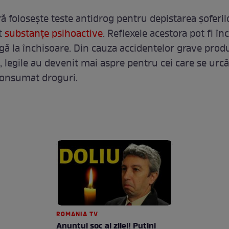
ră folosește teste antidrog pentru depistarea șoferil
t
substanțe psihoactive
. Reflexele acestora pot fi înc
ngă la închisoare. Din cauza accidentelor grave prod
, legile au devenit mai aspre pentru cei care se urcă
consumat droguri.
ROMANIA TV
Anunţul şoc al zilei! Puţini