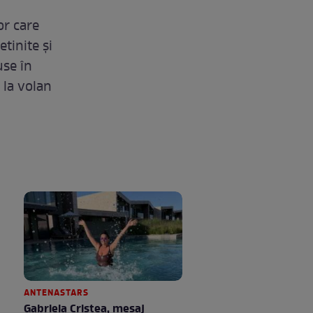
or care
etinite și
use în
 la volan
ANTENASTARS
Gabriela Cristea, mesaj