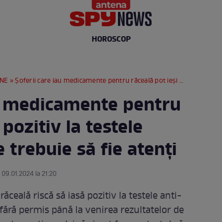
HOROSCOP
RNE
» Șoferii care iau medicamente pentru răceală pot ieși pozitiv la testele anti-drug. La ce trebuie să fie atenți
au medicamente pentru
 pozitiv la testele
 trebuie să fie atenți
 09.01.2024 la 21:20
răceală riscă să iasă pozitiv la testele anti-
fără permis până la venirea rezultatelor de