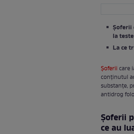
Șoferii
la test
La ce tr
Șoferii
care i
conținutul a
substanțe, p
antidrog fol
Șoferii 
ce au l