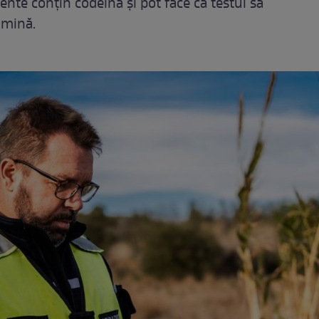
nte conțin codeină și pot face ca testul să
amină.