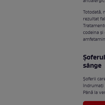
antialergic
Totodată, 
rezultat fa
Tratamentu
codeina și 
amfetamin
Șoferul
sânge
Șoferii ca
îndrumați 
Până la ve