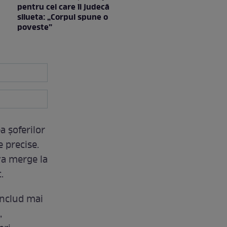
pentru cei care îi judecă
silueta: „Corpul spune o
poveste”
a șoferilor
 precise.
 va merge la
.
 includ mai
,