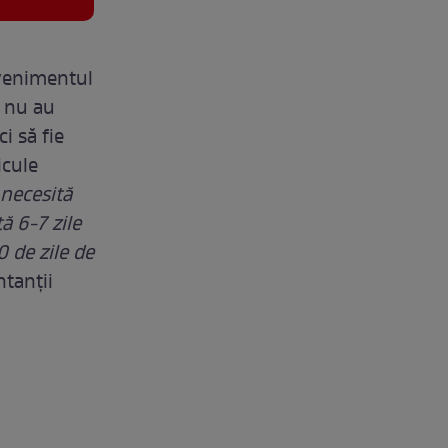
evenimentul
e nu au
i să fie
icule
 necesită
tă 6-7 zile
0 de zile de
tanţii