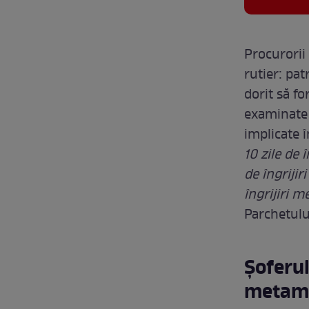
Procurorii
rutier: pa
dorit să fo
examinate m
implicate 
10 zile de 
de îngrijir
îngrijiri m
Parchetulu
Șoferul
metam