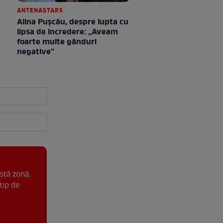
ANTENASTARS
Alina Pușcău, despre lupta cu
lipsa de încredere: „Aveam
foarte multe gânduri
negative”
stă zonă.
tip de