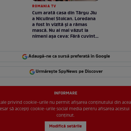
ROMANIA TV
Cum arată casa din Târgu Jiu
a Niculinei Stoican. Loredana
a fost în vizită și a rămas
mască. Nu ai mai văzut la
nimeni așa ceva: Fără cuvinte
/ VIDEO
Adaugă-ne ca sursă preferată în Google
Urmărește SpyNews pe Discover
INFORMARE
 tale privind cookie-urile nu permit afișarea conținutului din acea
esar să accepți cookie-urile social media pentru afisarea acestui 
conținut.
Modifică setările