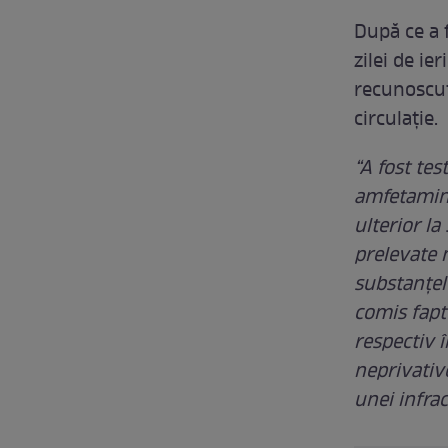
După ce a f
zilei de ie
recunoscut
circulaţie.
“A fost tes
amfetamină
ulterior l
prelevate m
substanţelo
comis fapt
respectiv 
neprivativ
unei infrac