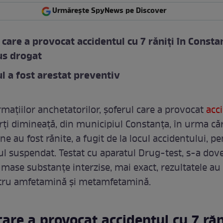
Urmărește SpyNews pe Discover
 care a provocat accidentul cu 7 răniți în Consta
us drogat
l a fost arestat preventiv
rmațiilor anchetatorilor, șoferul care a provocat
acc
rţi dimineaţă, din municipiul Constanţa, în urma că
e au fost rănite, a fugit de la locul accidentului, p
l suspendat. Testat cu aparatul Drug-test, s-a dove
mase substanțe interzise, mai exact, rezultatele au 
ntru amfetamină şi metamfetamină.
care a provocat accidentul cu 7 răn