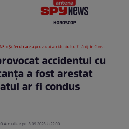
HOROSCOP
RNE
» Șoferul care a provocat accidentul cu 7 răniți în Constanța a fost arestat preventiv. Bărbatul ar fi condus drogat
provocat accidentul cu
tanța a fost arestat
atul ar fi condus
00 Actualizat pe 13.09.2023 la 22:00