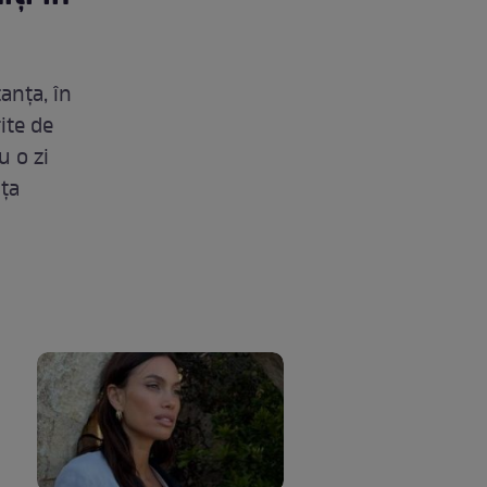
anța, în
ite de
u o zi
nţa