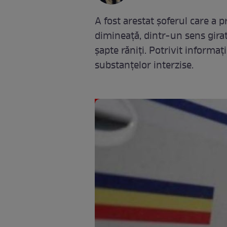
A fost arestat șoferul care a 
dimineaţă, dintr-un sens gira
şapte răniţi. Potrivit informaț
substanțelor interzise.