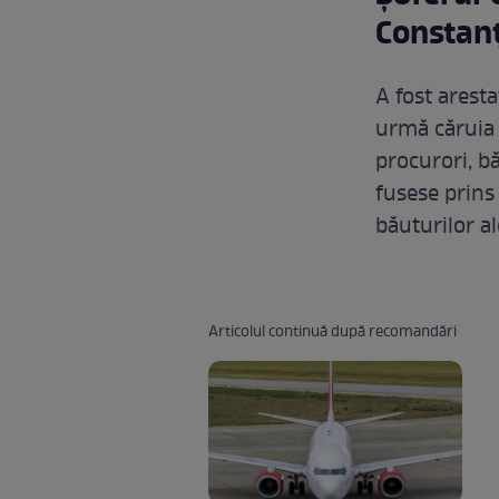
Constanț
A fost aresta
urmă căruia 7
procurori, b
fusese prins
băuturilor al
Articolul continuă după recomandări