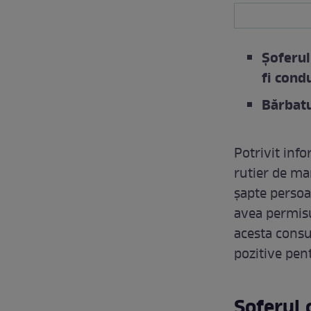
Șoferul
fi cond
Bărbatu
Potrivit info
rutier de ma
şapte persoan
avea permisu
acesta consu
pozitive pe
Șoferul 