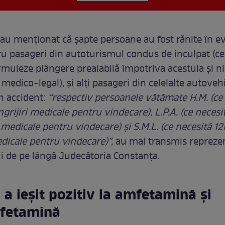
 au menţionat că şapte persoane au fost rănite în 
tru pasageri din autoturismul condus de inculpat (c
rmuleze plângere prealabilă împotriva acestuia şi nic
edico-legal), şi alți pasageri din celelalte autoveh
în accident:
“respectiv persoanele vătămate H.M. (ce
îngrijiri medicale pentru vindecare), L.P.A. (ce necesi
i medicale pentru vindecare) şi S.M.L. (ce necesită 12
edicale pentru vindecare)”,
au mai transmis reprezen
i de pe lângă Judecătoria Constanţa.
 a ieșit pozitiv la amfetamină şi
fetamină