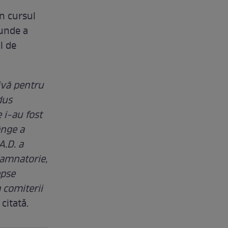
în cursul
 unde a
l de
tivă pentru
dus
 i-au fost
ânge a
A.D. a
damnatorie,
epse
 comiterii
citată.