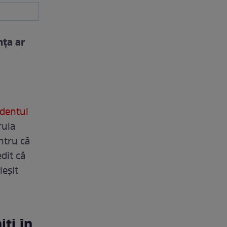
nța ar
identul
ruia
entru că
dit că
ieșit
iți în