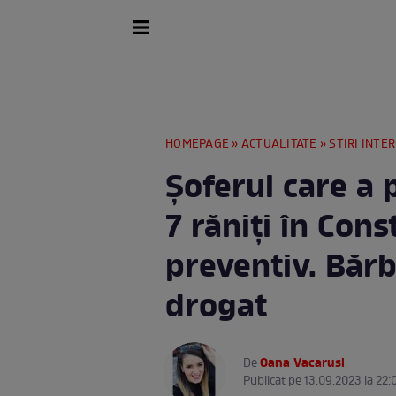
HOMEPAGE
»
ACTUALITATE
»
STIRI INTE
Șoferul care a 
7 răniți în Cons
preventiv. Bărb
drogat
Oana Vacarusi
De
.
Publicat pe 13.09.2023 la 22: