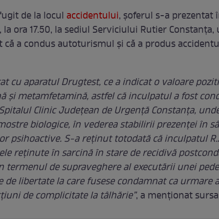
ugit de la locul
accidentului
, șoferul s-a prezentat 
ri, la ora 17.50, la sediul Serviciului Rutier Constanţa,
 că a condus autoturismul şi că a produs accidentu
tat cu aparatul Drugtest, ce a indicat o valoare pozi
 şi metamfetamină, astfel că inculpatul a fost con
a Spitalul Clinic Judeţean de Urgenţă Constanţa, unde
ostre biologice, în vederea stabilirii prezenţei în s
r psihoactive. S-a reţinut totodată că inculpatul R.
ele reţinute în sarcină în stare de recidivă postcon
în termenul de supraveghere al executării unei ped
e de libertate la care fusese condamnat ca urmare a
ţiuni de complicitate la tâlhărie”
, a menţionat sursa 