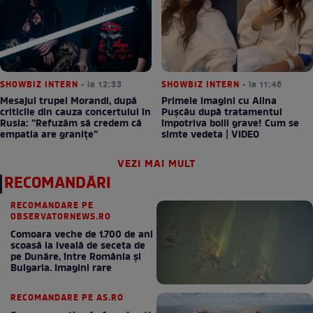
SHOWBIZ INTERN
• la 12:33
SHOWBIZ INTERN
• la 11:46
Mesajul trupei Morandi, după
Primele imagini cu Alina
criticile din cauza concertului în
Pușcău după tratamentul
Rusia: ”Refuzăm să credem că
împotriva bolii grave! Cum se
empatia are granițe”
simte vedeta | VIDEO
VEZI MAI MULT
RECOMANDĂRI
RECOMANDARE PE
OBSERVATORNEWS.RO
Comoara veche de 1.700 de ani
scoasă la iveală de seceta de
pe Dunăre, între România şi
Bulgaria. Imagini rare
RECOMANDARE PE AS.RO