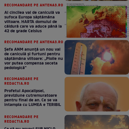
RECOMANDARE PE ANTENA3.RO
Al cincilea val de caniculă va
sufoca Europa săptămâna
viitoare. HARTA domului de
căldură care va aduce până la
42 de grade Celsius
RECOMANDARE PE ANTENA3.RO
Șefa ANM anunță un nou val
de caniculă și furtuni pentru
săptămâna viitoare: „Ploile nu
vor putea compensa seceta
pedologică”
RECOMANDARE PE
REDACTIA.RO
Profetul Apocalipsei,
previziune cutremuratoare
pentru final de an. Ce se va
intampla cu LUMEA e TERIBIL
RECOMANDARE PE
REDACTIA.RO