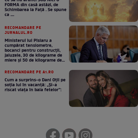
Ce să nu arunci SUB NICI O
FORMA din casă astăzi, de
Schimbarea la Față . Se spune
ca ....
RECOMANDARE PE
JURNALUL.RO
Ministerul lui Pîslaru a
cumpărat tensiometre,
bocanci pentru construcții,
jaluzele, 30 de kilograme de
miere și 50 de kilograme de
cafea
RECOMANDARE PE A1.RO
Cum a surprins-o Dani Oțil pe
soția lui în vacanță: „Și-a
riscat viața în baia fetelor”: