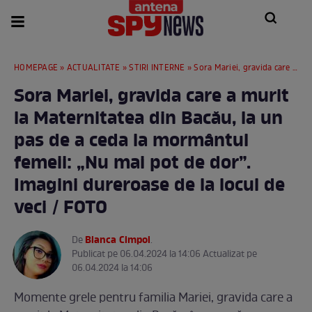
HOMEPAGE
»
ACTUALITATE
»
STIRI INTERNE
» Sora Mariei, gravida care a murit la Maternitatea din Bacău, la un pas de a ceda la mormântul femeii: „Nu mai pot de dor”. Imagini dureroase de la locul de veci / FOTO
Sora Mariei, gravida care a murit
la Maternitatea din Bacău, la un
pas de a ceda la mormântul
femeii: „Nu mai pot de dor”.
Imagini dureroase de la locul de
veci / FOTO
Bianca Cimpoi
De
.
Publicat pe 06.04.2024 la 14:06 Actualizat pe
06.04.2024 la 14:06
Momente grele pentru familia Mariei, gravida care a