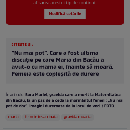
afisarea acestui tip de conținut.
Modifică setările
CITEȘTE ȘI:
”Nu mai pot”. Care a fost ultima
discuție pe care Maria din Bacău a
avut-o cu mama ei, înainte să moară.
Femeia este copleșită de durere
Sora Mariei, gravida care a murit la Maternitatea
În articolul
din Bacău, la un pas de a ceda la mormântul femeii: „Nu mai
pot de dor”. Imagini dureroase de la locul de veci / FOTO
:
maria
femeie insarcinata
gravida moarta