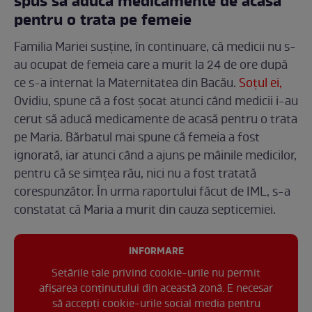
spus să aducă medicamente de acasă
pentru o trata pe femeie
Familia Mariei susține, în continuare, că medicii nu s-
au ocupat de femeia care a murit la 24 de ore după
ce s-a internat la Maternitatea din Bacău.
Soțul ei,
Ovidiu, spune că a fost șocat atunci când medicii i-au
cerut să aducă medicamente de acasă pentru o trata
pe Maria. Bărbatul mai spune că femeia a fost
ignorată, iar atunci când a ajuns pe mâinile medicilor,
pentru că se simțea rău, nici nu a fost tratată
corespunzător. În urma raportului făcut de IML, s-a
constatat că Maria a murit din cauza septicemiei.
INFORMARE
Setările tale privind cookie-urile nu permit
afișarea conținutului din această zonă. E necesar
să accepți cookie-urile social media pentru