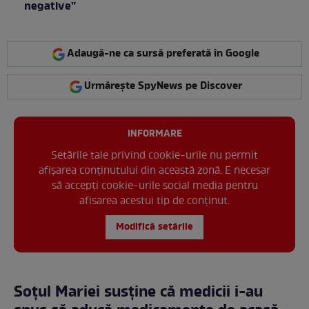
negative”
Adaugă-ne ca sursă preferată în Google
Urmărește SpyNews pe Discover
INFORMARE
Setările tale privind cookie-urile nu permit
afișarea conținutului din această zonă. E necesar
să accepți cookie-urile social media pentru
afisarea acestui tip de conținut.
Modifică setările
Soțul Mariei susține că medicii i-au