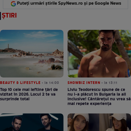
Puteți urmări știrile SpyNews.ro și pe Google News
ȘTIRI
BEAUTY & LIFESTYLE
• la 14:00
SHOWBIZ INTERN
• la 13:11
Top 10 cele mai ieftine țări de
Liviu Teodorescu spune de ce
vizitat în 2026. Locul 2 te va
nu i-a plăcut în Bulgaria la all
surprinde total
inclusive! Cântărețul nu vrea să
mai repete experiența