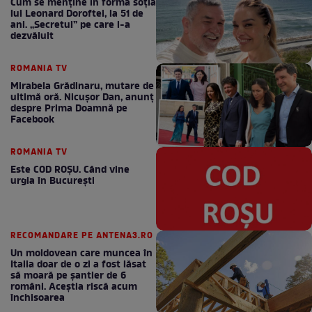
Cum se menţine în formă soţia
lui Leonard Doroftei, la 51 de
ani. „Secretul” pe care l-a
dezvăluit
ROMANIA TV
Mirabela Grădinaru, mutare de
ultimă oră. Nicuşor Dan, anunţ
despre Prima Doamnă pe
Facebook
ROMANIA TV
Este COD ROŞU. Când vine
urgia în Bucureşti
RECOMANDARE PE ANTENA3.RO
Un moldovean care muncea în
Italia doar de o zi a fost lăsat
să moară pe şantier de 6
români. Aceștia riscă acum
închisoarea