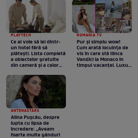
PLAYTECH
ROMANIA TV
Ce ai voie să iei dintr-
Pur și simplu wow!
un hotel fără să
Cum arată locuința de
plătești. Lista completă
vis în care stă Ilinca
a obiectelor gratuite
Vandici la Monaco în
din cameră și a celor
timpul vacanței. Luxul
care rămân
e în starea lui pură.
proprietatea unității
Totul arată ca în filme!
/ GALERIE FOTO
ANTENASTARS
Alina Pușcău, despre
lupta cu lipsa de
încredere: „Aveam
foarte multe gânduri