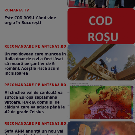
ROMANIA TV
Este COD ROŞU. Când vine
urgia în Bucureşti
RECOMANDARE PE ANTENA3.RO
Un moldovean care muncea în
Italia doar de o zi a fost lăsat
să moară pe şantier de 6
români. Aceștia riscă acum
închisoarea
RECOMANDARE PE ANTENA3.RO
Al cincilea val de caniculă va
sufoca Europa săptămâna
viitoare. HARTA domului de
căldură care va aduce până la
42 de grade Celsius
RECOMANDARE PE ANTENA3.RO
Șefa ANM anunță un nou val