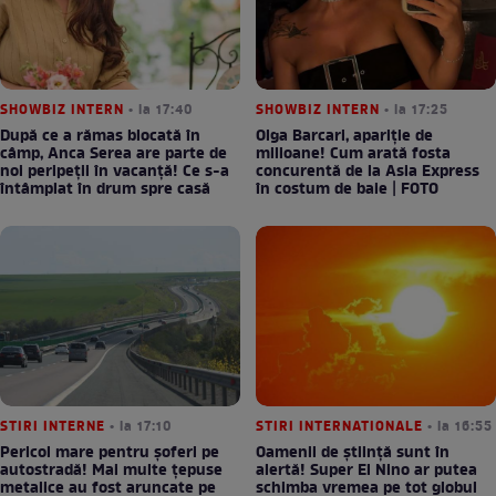
SHOWBIZ INTERN
• la 17:40
SHOWBIZ INTERN
• la 17:25
După ce a rămas blocată în
Olga Barcari, apariție de
câmp, Anca Serea are parte de
milioane! Cum arată fosta
noi peripeții în vacanță! Ce s-a
concurentă de la Asia Express
întâmplat în drum spre casă
în costum de baie | FOTO
STIRI INTERNE
• la 17:10
STIRI INTERNATIONALE
• la 16:55
Pericol mare pentru șoferi pe
Oamenii de știință sunt în
autostradă! Mai multe țepuse
alertă! Super El Nino ar putea
metalice au fost aruncate pe
schimba vremea pe tot globul