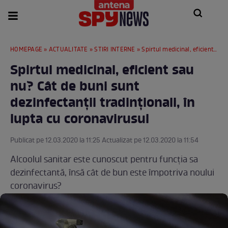
HOMEPAGE
»
ACTUALITATE
»
STIRI INTERNE
» Spirtul medicinal, eficient sau nu? Cât de buni sunt dezinfectanții tradinționali, în lupta cu coronavirusul
Spirtul medicinal, eficient sau
nu? Cât de buni sunt
dezinfectanții tradinționali, în
lupta cu coronavirusul
Publicat pe 12.03.2020 la 11:25 Actualizat pe 12.03.2020 la 11:54
Alcoolul sanitar este cunoscut pentru funcția sa
dezinfectantă, însă cât de bun este împotriva noului
coronavirus?