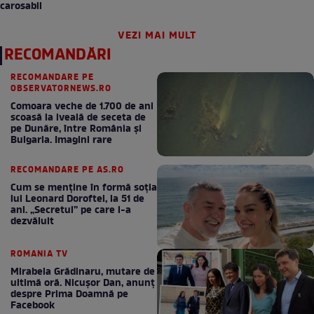
carosabil
VEZI MAI MULT
RECOMANDĂRI
RECOMANDARE PE
OBSERVATORNEWS.RO
Comoara veche de 1.700 de ani
scoasă la iveală de seceta de
pe Dunăre, între România şi
Bulgaria. Imagini rare
RECOMANDARE PE AS.RO
Cum se menţine în formă soţia
lui Leonard Doroftei, la 51 de
ani. „Secretul” pe care l-a
dezvăluit
ROMANIA TV
Mirabela Grădinaru, mutare de
ultimă oră. Nicuşor Dan, anunţ
despre Prima Doamnă pe
Facebook