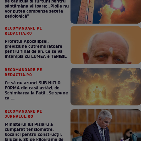
de caniculă și furtuni pentru
săptămâna viitoare: „Ploile nu
vor putea compensa seceta
pedologică”
RECOMANDARE PE
REDACTIA.RO
Profetul Apocalipsei,
previziune cutremuratoare
pentru final de an. Ce se va
intampla cu LUMEA e TERIBIL
RECOMANDARE PE
REDACTIA.RO
Ce să nu arunci SUB NICI O
FORMA din casă astăzi, de
Schimbarea la Față . Se spune
ca ....
RECOMANDARE PE
JURNALUL.RO
Ministerul lui Pîslaru a
cumpărat tensiometre,
bocanci pentru construcții,
jaluzele, 30 de kilograme de