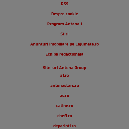
RSS
Despre cookie
Program Antena 1
Stiri
Anunturi imobiliare pe Lajumate.ro
Echipa redactionala
Site-uri Antena Group
a1.ro
antenastars.ro
as.ro
catine.ro
chefi.ro
deparinti.ro