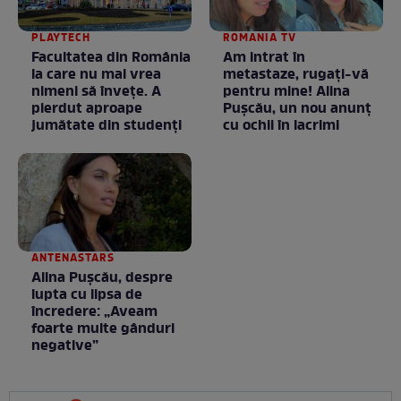
PLAYTECH
ROMANIA TV
Facultatea din România
Am intrat în
la care nu mai vrea
metastaze, rugaţi-vă
nimeni să înveţe. A
pentru mine! Alina
pierdut aproape
Puşcău, un nou anunţ
jumătate din studenţi
cu ochii în lacrimi
ANTENASTARS
Alina Pușcău, despre
lupta cu lipsa de
încredere: „Aveam
foarte multe gânduri
negative”