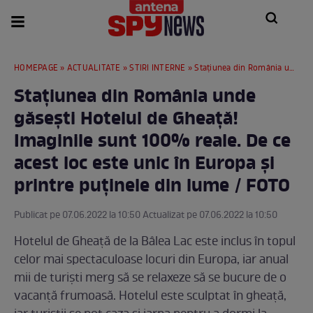
HOMEPAGE
»
ACTUALITATE
»
STIRI INTERNE
» Stațiunea din România unde găsești Hotelul de Gheață! Imaginile sunt 100% reale. De ce acest loc este unic în Europa și printre puținele din lume / FOTO
Stațiunea din România unde
găsești Hotelul de Gheață!
Imaginile sunt 100% reale. De ce
acest loc este unic în Europa și
printre puținele din lume / FOTO
Publicat pe 07.06.2022 la 10:50 Actualizat pe 07.06.2022 la 10:50
Hotelul de Gheață de la Bâlea Lac este inclus în topul
celor mai spectaculoase locuri din Europa, iar anual
mii de turiști merg să se relaxeze să se bucure de o
vacanță frumoasă. Hotelul este sculptat în gheață,