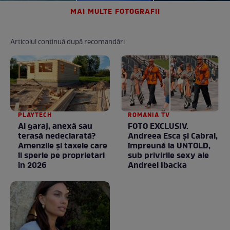
MAI MULTE FOTOGRAFII
Articolul continuă după recomandări
PLAYTECH
ROMANIA TV
Ai garaj, anexă sau
FOTO EXCLUSIV.
terasă nedeclarată?
Andreea Esca şi Cabral,
Amenzile și taxele care
împreună la UNTOLD,
îi sperie pe proprietari
sub privirile sexy ale
în 2026
Andreei Ibacka