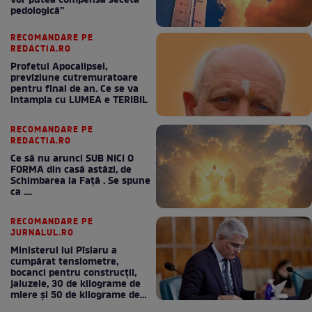
vor putea compensa seceta
pedologică”
RECOMANDARE PE
REDACTIA.RO
Profetul Apocalipsei,
previziune cutremuratoare
pentru final de an. Ce se va
intampla cu LUMEA e TERIBIL
RECOMANDARE PE
REDACTIA.RO
Ce să nu arunci SUB NICI O
FORMA din casă astăzi, de
Schimbarea la Față . Se spune
ca ....
RECOMANDARE PE
JURNALUL.RO
Ministerul lui Pîslaru a
cumpărat tensiometre,
bocanci pentru construcții,
jaluzele, 30 de kilograme de
miere și 50 de kilograme de
cafea