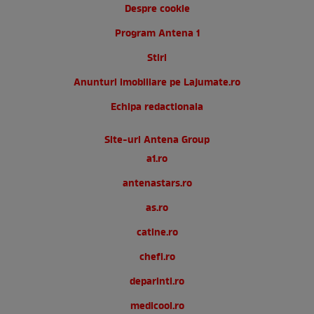
Despre cookie
Program Antena 1
Stiri
Anunturi imobiliare pe Lajumate.ro
Echipa redactionala
Site-uri Antena Group
a1.ro
antenastars.ro
as.ro
catine.ro
chefi.ro
deparinti.ro
medicool.ro