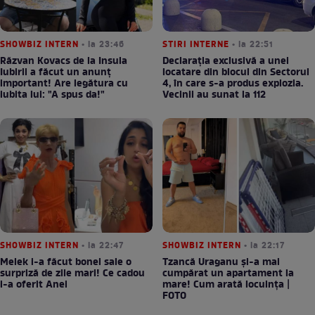
SHOWBIZ INTERN
• la 23:46
STIRI INTERNE
• la 22:51
Răzvan Kovacs de la Insula
Declarația exclusivă a unei
Iubirii a făcut un anunț
locatare din blocul din Sectorul
important! Are legătura cu
4, în care s-a produs explozia.
iubita lui: "A spus da!"
Vecinii au sunat la 112
SHOWBIZ INTERN
• la 22:47
SHOWBIZ INTERN
• la 22:17
Melek i-a făcut bonei sale o
Tzancă Uraganu și-a mai
surpriză de zile mari! Ce cadou
cumpărat un apartament la
i-a oferit Anei
mare! Cum arată locuința |
FOTO