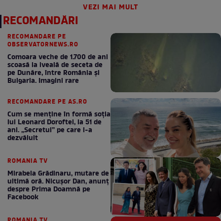
VEZI MAI MULT
RECOMANDĂRI
RECOMANDARE PE
OBSERVATORNEWS.RO
Comoara veche de 1.700 de ani
scoasă la iveală de seceta de
pe Dunăre, între România şi
Bulgaria. Imagini rare
RECOMANDARE PE AS.RO
Cum se menţine în formă soţia
lui Leonard Doroftei, la 51 de
ani. „Secretul” pe care l-a
dezvăluit
ROMANIA TV
Mirabela Grădinaru, mutare de
ultimă oră. Nicuşor Dan, anunţ
despre Prima Doamnă pe
Facebook
ROMANIA TV