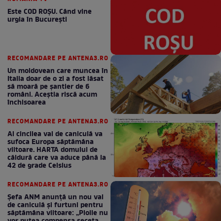
Este COD ROŞU. Când vine
urgia în Bucureşti
RECOMANDARE PE ANTENA3.RO
Un moldovean care muncea în
Italia doar de o zi a fost lăsat
să moară pe şantier de 6
români. Aceștia riscă acum
închisoarea
RECOMANDARE PE ANTENA3.RO
Al cincilea val de caniculă va
sufoca Europa săptămâna
viitoare. HARTA domului de
căldură care va aduce până la
42 de grade Celsius
RECOMANDARE PE ANTENA3.RO
Șefa ANM anunță un nou val
de caniculă și furtuni pentru
săptămâna viitoare: „Ploile nu