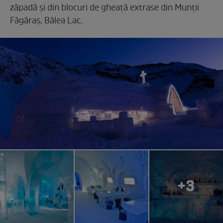
zăpadă și din blocuri de gheață extrase din Munții
Făgăraș, Bâlea Lac.
+3