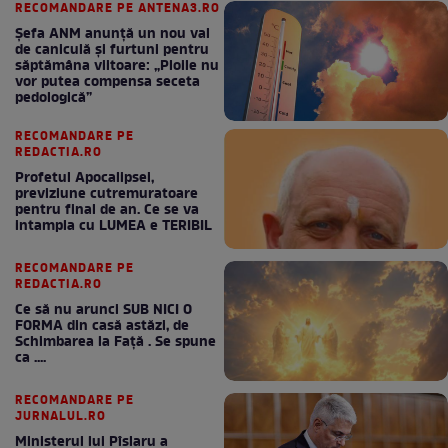
RECOMANDARE PE ANTENA3.RO
Șefa ANM anunță un nou val
de caniculă și furtuni pentru
săptămâna viitoare: „Ploile nu
vor putea compensa seceta
pedologică”
RECOMANDARE PE
REDACTIA.RO
Profetul Apocalipsei,
previziune cutremuratoare
pentru final de an. Ce se va
intampla cu LUMEA e TERIBIL
RECOMANDARE PE
REDACTIA.RO
Ce să nu arunci SUB NICI O
FORMA din casă astăzi, de
Schimbarea la Față . Se spune
ca ....
RECOMANDARE PE
JURNALUL.RO
Ministerul lui Pîslaru a