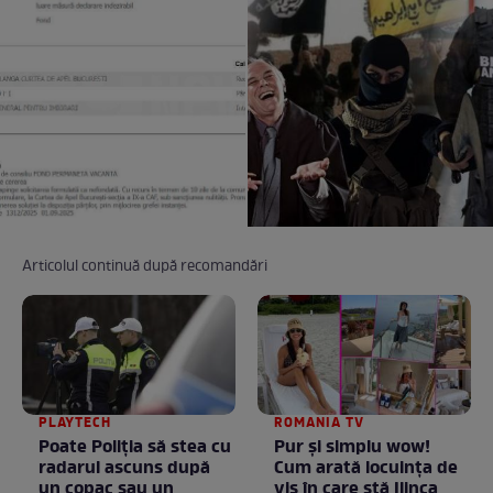
Articolul continuă după recomandări
PLAYTECH
ROMANIA TV
Poate Poliția să stea cu
Pur și simplu wow!
radarul ascuns după
Cum arată locuința de
un copac sau un
vis în care stă Ilinca