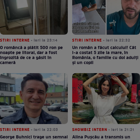
STIRI INTERNE
• ieri la 23:14
STIRI INTERNE
• ieri la 22:32
O româncă a plătit 500 ron pe
Un român a făcut calculul! Cât
noapte pe litoral, dar a fost
l-a costat 5 zile la mare, în
îngrozită de ce a găsit în
România, o familie cu doi adulți
cameră
și un copil
STIRI INTERNE
• ieri la 22:03
SHOWBIZ INTERN
• ieri la 21:21
George Buhnici trage un semnal
Alina Pușcău a transmis un