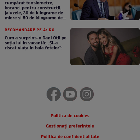
cumpărat tensiometre,
bocanci pentru construcții,
jaluzele, 30 de kilograme de
miere și 50 de kilograme de
cafea
RECOMANDARE PE A1.RO
Cum a surprins-o Dani Oțil pe
soția lui în vacanță: „Și-a
riscat viața în baia fetelor”:
Politica de cookies
Gestionați preferințele
Politica de confidentialitate