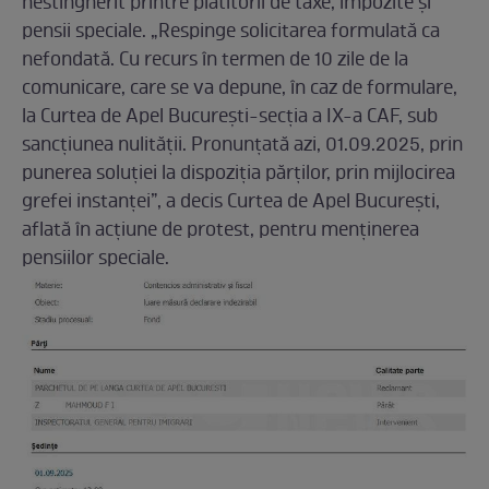
nestingherit printre plătitorii de taxe, impozite și
pensii speciale. „Respinge solicitarea formulată ca
nefondată. Cu recurs în termen de 10 zile de la
comunicare, care se va depune, în caz de formulare,
la Curtea de Apel Bucureşti-secţia a IX-a CAF, sub
sancţiunea nulităţii. Pronunţată azi, 01.09.2025, prin
punerea soluţiei la dispoziţia părţilor, prin mijlocirea
grefei instanţei”, a decis Curtea de Apel București,
aflată în acțiune de protest, pentru menținerea
pensiilor speciale.