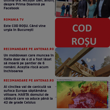
ultimă oră. Nicuşor Dan, anunţ
despre Prima Doamnă pe
Facebook
ROMANIA TV
Este COD ROŞU. Când vine
urgia în Bucureşti
RECOMANDARE PE ANTENA3.RO
Un moldovean care muncea în
Italia doar de o zi a fost lăsat
să moară pe şantier de 6
români. Aceștia riscă acum
închisoarea
RECOMANDARE PE ANTENA3.RO
Al cincilea val de caniculă va
sufoca Europa săptămâna
viitoare. HARTA domului de
căldură care va aduce până la
42 de grade Celsius