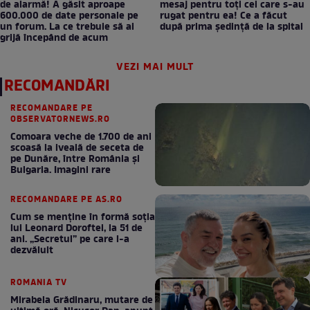
de alarmă! A găsit aproape
mesaj pentru toți cei care s-au
600.000 de date personale pe
rugat pentru ea! Ce a făcut
un forum. La ce trebuie să ai
după prima ședință de la spital
grijă începând de acum
VEZI MAI MULT
RECOMANDĂRI
RECOMANDARE PE
OBSERVATORNEWS.RO
Comoara veche de 1.700 de ani
scoasă la iveală de seceta de
pe Dunăre, între România şi
Bulgaria. Imagini rare
RECOMANDARE PE AS.RO
Cum se menţine în formă soţia
lui Leonard Doroftei, la 51 de
ani. „Secretul” pe care l-a
dezvăluit
ROMANIA TV
Mirabela Grădinaru, mutare de