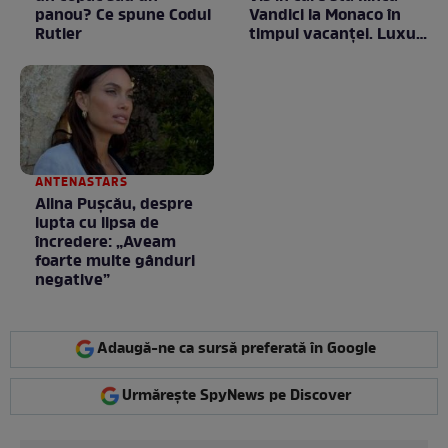
panou? Ce spune Codul
Vandici la Monaco în
Rutier
timpul vacanței. Luxul
e în starea lui pură.
Totul arată ca în filme!
/ GALERIE FOTO
ANTENASTARS
Alina Pușcău, despre
lupta cu lipsa de
încredere: „Aveam
foarte multe gânduri
negative”
Adaugă-ne ca sursă preferată în Google
Urmărește SpyNews pe Discover