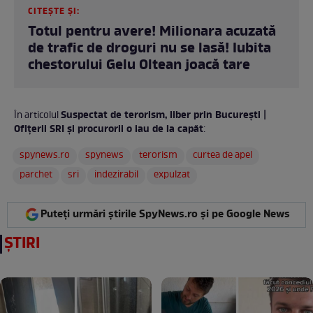
CITEȘTE ȘI:
Totul pentru avere! Milionara acuzată
de trafic de droguri nu se lasă! Iubita
chestorului Gelu Oltean joacă tare
Suspectat de terorism, liber prin București |
În articolul
Ofițerii SRI și procurorii o iau de la capăt
:
spynews.ro
spynews
terorism
curtea de apel
parchet
sri
indezirabil
expulzat
Puteți urmări știrile SpyNews.ro și pe Google News
ȘTIRI