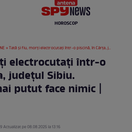
HOROSCOP
RNE
» Tată și fiu, morți electrocutați într-o piscină, în Cârța, județul Sibiu. Medicii nu au mai putut face nimic | VIDEO
ți electrocutați într-o
a, județul Sibiu.
ai putut face nimic |
29 Actualizat pe 08.08.2025 la 13:16