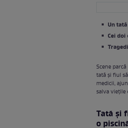
Un tată
Cei doi
Tragedi
Scene parcă 
tată și fiul 
medicii, ajun
salva viețile
Tată și 
o piscin