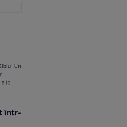
Sibiu! Un
r
 a le
 într-