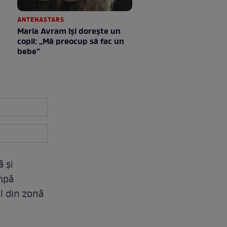
ANTENASTARS
Maria Avram își dorește un
copil: „Mă preocup să fac un
bebe”
ă și
ompă
l din zonă