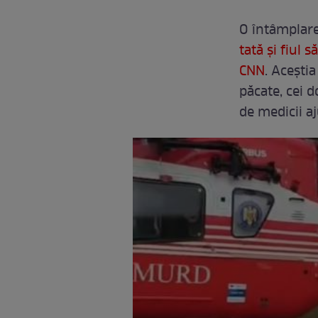
O întâmplare
tată și fiul 
CNN
. Acești
păcate, cei 
de medicii aj