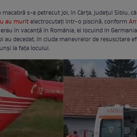
 macabră s-a petrecut joi, în Cârța, județul Sibiu, c
său au murit
electrocutați într-o piscină, conform
An
a erau în vacanță în România, ei locuind în Germania
doi au decedat, în ciuda manevrelor de resuscitare e
unși la fața locului.