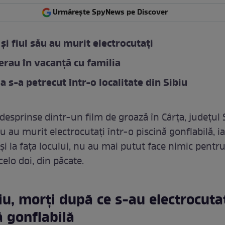
Urmărește SpyNews pe Discover
 și fiul său au murit electrocutați
 erau în vacanță cu familia
a s-a petrecut într-o localitate din Sibiu
desprinse dintr-un film de groază în Cârța, județul 
său au murit electrocutați într-o piscină gonflabilă, ia
și la fața locului, nu au mai putut face nimic pentru
 celo doi, din păcate.
fiu, morți după ce s-au electrocutat
ă gonflabilă