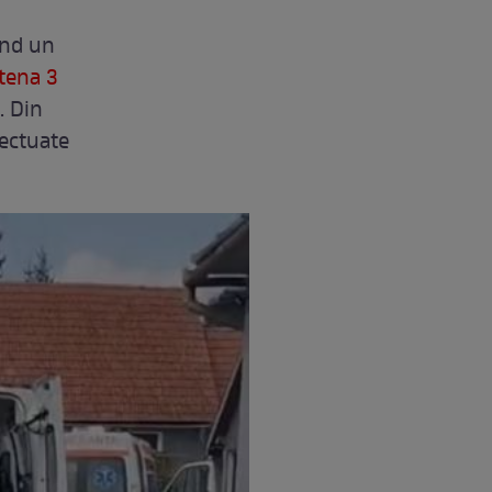
ând un
tena 3
. Din
fectuate