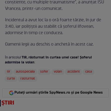
conştiente, cu multiple traumatisme", a anunțat ISU
Vrancea, printr-un comunicat.
Incidentul a avut loc la o oră foarte târzie, în jur de
3:40, iar polițiștii au stabilit că șoferul ilfovean,
adormise în timp ce conducea.
Oamenii legii au deschis o anchetă în acest caz.
TIR, răsturnat în curtea unei case! Șoferul
În articolul
adormise la volan
:
tir
autospeciala
sofer
volan
accident
casa
curte
rasturnat
Puteți urmări știrile SpyNews.ro și pe Google News
ȘTIRI