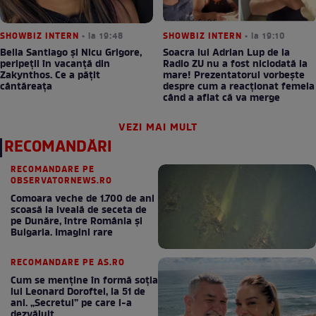
SHOWBIZ INTERN
• la 19:48
SHOWBIZ INTERN
• la 19:10
Bella Santiago și Nicu Grigore,
Soacra lui Adrian Lup de la
peripeții în vacanță din
Radio ZU nu a fost niciodată la
Zakynthos. Ce a pățit
mare! Prezentatorul vorbește
cântăreața
despre cum a reacționat femeia
când a aflat că va merge
VEZI MAI MULT
RECOMANDĂRI
RECOMANDARE PE
OBSERVATORNEWS.RO
Comoara veche de 1.700 de ani
scoasă la iveală de seceta de
pe Dunăre, între România şi
Bulgaria. Imagini rare
RECOMANDARE PE AS.RO
Cum se menţine în formă soţia
lui Leonard Doroftei, la 51 de
ani. „Secretul” pe care l-a
dezvăluit