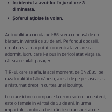
Incidentul a avut loc în jurul ore 3
dimineața.
Șoferul ațipise la volan.
Autoutillitara circula pe E85 și era condusă de un
bărbat, în vârstă de 33 de ani. Pe fondul oboselii,
omul nu s-a mai putut concentra la volan și a
adormit, lucru care i-a pus în pericol atât viața sa,
cât și a celuilalt pasager.
TIR-ul, care se afla, la acel moment, pe DN2E85, pe
raza localităţii Călimăneşti, a ieșit de pe pe șosea și s-
a răsturnat drept în curtea unei locuințe.
Cea care îi ținea companie la drum șoferului neatent,
este o femeie în vârtsă de 30 de ani. În urma
impactului, ambii au fost răniți și transportați de