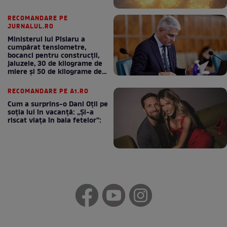
RECOMANDARE PE
JURNALUL.RO
Ministerul lui Pîslaru a
cumpărat tensiometre,
bocanci pentru construcții,
jaluzele, 30 de kilograme de
miere și 50 de kilograme de
cafea
RECOMANDARE PE A1.RO
Cum a surprins-o Dani Oțil pe
soția lui în vacanță: „Și-a
riscat viața în baia fetelor”: