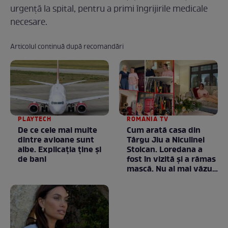
urgență la spital, pentru a primi îngrijirile medicale
necesare.
Articolul continuă după recomandări
PLAYTECH
ROMANIA TV
De ce cele mai multe
Cum arată casa din
dintre avioane sunt
Târgu Jiu a Niculinei
albe. Explicația ține și
Stoican. Loredana a
de bani
fost în vizită și a rămas
mască. Nu ai mai văzut
la nimeni așa ceva:
Fără cuvinte / VIDEO