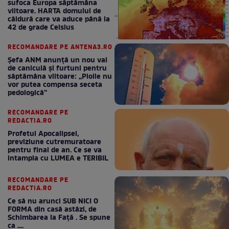
sufoca Europa săptămâna
viitoare. HARTA domului de
căldură care va aduce până la
42 de grade Celsius
RECOMANDARE PE ANTENA3.RO
Șefa ANM anunță un nou val
de caniculă și furtuni pentru
săptămâna viitoare: „Ploile nu
vor putea compensa seceta
pedologică”
RECOMANDARE PE
REDACTIA.RO
Profetul Apocalipsei,
previziune cutremuratoare
pentru final de an. Ce se va
intampla cu LUMEA e TERIBIL
RECOMANDARE PE
REDACTIA.RO
Ce să nu arunci SUB NICI O
FORMA din casă astăzi, de
Schimbarea la Față . Se spune
ca ....