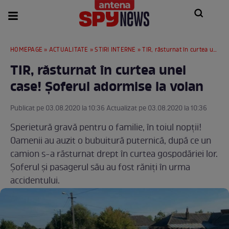
HOMEPAGE
»
ACTUALITATE
»
STIRI INTERNE
» TIR, răsturnat în curtea unei case! Șoferul adormise la volan
TIR, răsturnat în curtea unei
case! Șoferul adormise la volan
Publicat pe 03.08.2020 la 10:36 Actualizat pe 03.08.2020 la 10:36
Sperietură gravă pentru o familie, în toiul nopții!
Oamenii au auzit o bubuitură puternică, după ce un
camion s-a răsturnat drept în curtea gospodăriei lor.
Șoferul și pasagerul său au fost răniți în urma
accidentului.