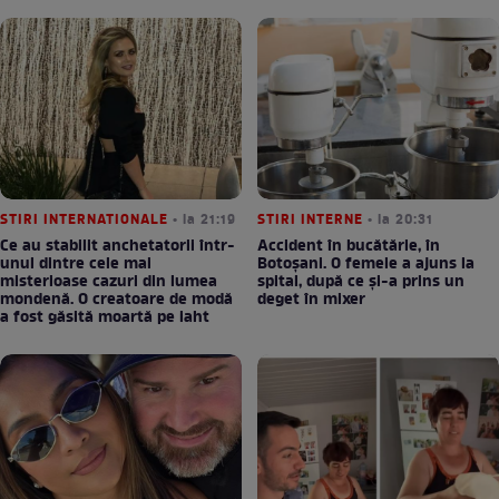
STIRI INTERNATIONALE
• la 21:19
STIRI INTERNE
• la 20:31
Ce au stabilit anchetatorii într-
Accident în bucătărie, în
unul dintre cele mai
Botoșani. O femeie a ajuns la
misterioase cazuri din lumea
spital, după ce și-a prins un
mondenă. O creatoare de modă
deget în mixer
a fost găsită moartă pe iaht