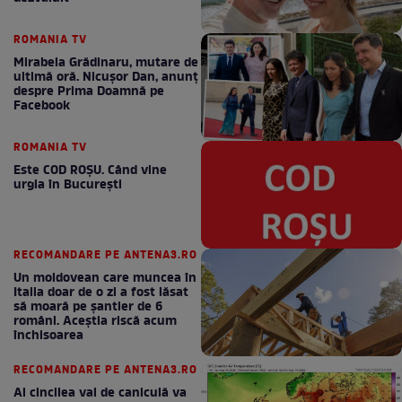
ROMANIA TV
Mirabela Grădinaru, mutare de
ultimă oră. Nicuşor Dan, anunţ
despre Prima Doamnă pe
Facebook
ROMANIA TV
Este COD ROŞU. Când vine
urgia în Bucureşti
RECOMANDARE PE ANTENA3.RO
Un moldovean care muncea în
Italia doar de o zi a fost lăsat
să moară pe şantier de 6
români. Aceștia riscă acum
închisoarea
RECOMANDARE PE ANTENA3.RO
Al cincilea val de caniculă va