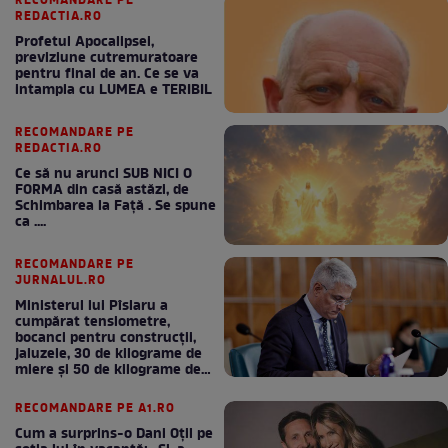
RECOMANDARE PE
REDACTIA.RO
Profetul Apocalipsei,
previziune cutremuratoare
pentru final de an. Ce se va
intampla cu LUMEA e TERIBIL
RECOMANDARE PE
REDACTIA.RO
Ce să nu arunci SUB NICI O
FORMA din casă astăzi, de
Schimbarea la Față . Se spune
ca ....
RECOMANDARE PE
JURNALUL.RO
Ministerul lui Pîslaru a
cumpărat tensiometre,
bocanci pentru construcții,
jaluzele, 30 de kilograme de
miere și 50 de kilograme de
cafea
RECOMANDARE PE A1.RO
Cum a surprins-o Dani Oțil pe