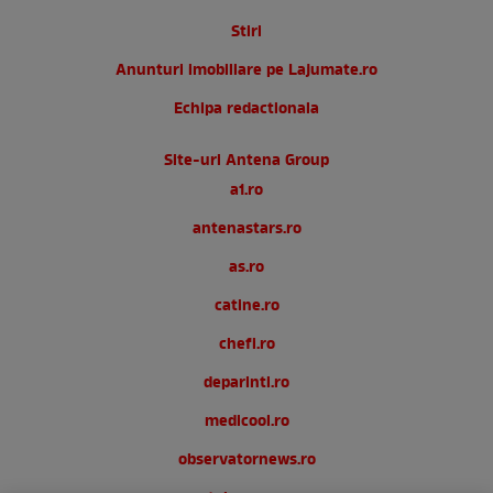
Stiri
Anunturi imobiliare pe Lajumate.ro
Echipa redactionala
Site-uri Antena Group
a1.ro
antenastars.ro
as.ro
catine.ro
chefi.ro
deparinti.ro
medicool.ro
observatornews.ro