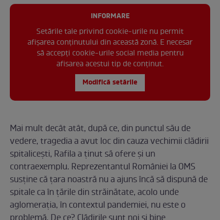
INFORMARE
Setările tale privind cookie-urile nu permit
afișarea conținutului din această zonă. E necesar
să accepți cookie-urile social media pentru
afisarea acestui tip de conținut.
Modifică setările
Mai mult decât atât, după ce, din punctul său de
vedere, tragedia a avut loc din cauza vechimii clădirii
spitalicești, Rafila a ținut să ofere și un
contraexemplu. Reprezentantul României la OMS
susține că țara noastră nu a ajuns încă să dispună de
spitale ca în țările din străinătate, acolo unde
aglomerația, în contextul pandemiei, nu este o
problemă. De ce? Clădirile sunt noi și bine