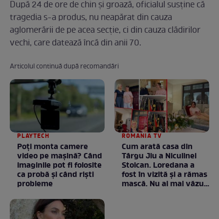
După 24 de ore de chin și groază, oficialul susține că
tragedia s-a produs, nu neapărat din cauza
aglomerării de pe acea secție, ci din cauza clădirilor
vechi, care datează încă din anii 70.
Articolul continuă după recomandări
PLAYTECH
ROMANIA TV
Poți monta camere
Cum arată casa din
video pe mașină? Când
Târgu Jiu a Niculinei
imaginile pot fi folosite
Stoican. Loredana a
ca probă și când riști
fost în vizită și a rămas
probleme
mască. Nu ai mai văzut
la nimeni așa ceva:
Fără cuvinte / VIDEO