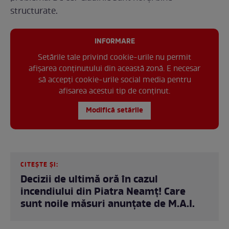
structurate.
INFORMARE
Setările tale privind cookie-urile nu permit
afișarea conținutului din această zonă. E necesar
să accepți cookie-urile social media pentru
afisarea acestui tip de conținut.
Modifică setările
CITEȘTE ȘI:
Decizii de ultimă oră în cazul
incendiului din Piatra Neamț! Care
sunt noile măsuri anunțate de M.A.I.