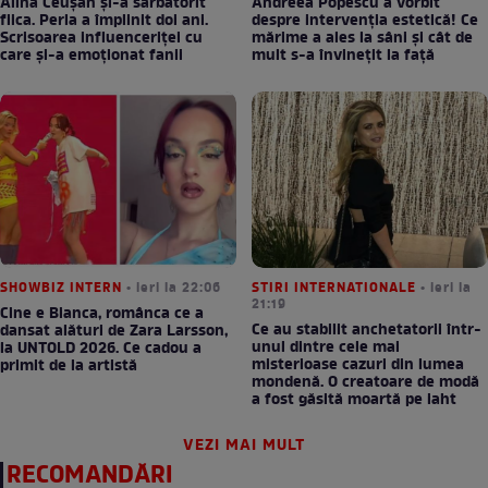
Alina Ceușan și-a sărbătorit
Andreea Popescu a vorbit
fiica. Perla a împlinit doi ani.
despre intervenția estetică! Ce
Scrisoarea influenceriței cu
mărime a ales la sâni și cât de
care și-a emoționat fanii
mult s-a învinețit la față
SHOWBIZ INTERN
• ieri la 22:06
STIRI INTERNATIONALE
• ieri la
21:19
Cine e Bianca, românca ce a
Ce au stabilit anchetatorii într-
dansat alături de Zara Larsson,
unul dintre cele mai
la UNTOLD 2026. Ce cadou a
misterioase cazuri din lumea
primit de la artistă
mondenă. O creatoare de modă
a fost găsită moartă pe iaht
VEZI MAI MULT
RECOMANDĂRI