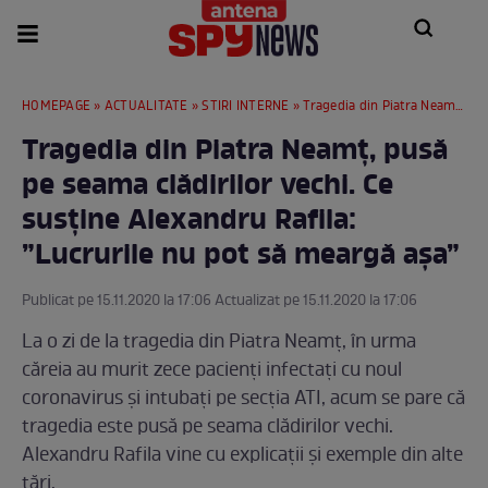
HOMEPAGE
»
ACTUALITATE
»
STIRI INTERNE
» Tragedia din Piatra Neamț, pusă pe seama clădirilor vechi. Ce susține Alexandru Rafila: ”Lucrurile nu pot să meargă așa”
Tragedia din Piatra Neamț, pusă
pe seama clădirilor vechi. Ce
susține Alexandru Rafila:
”Lucrurile nu pot să meargă așa”
Publicat pe 15.11.2020 la 17:06 Actualizat pe 15.11.2020 la 17:06
La o zi de la tragedia din Piatra Neamț, în urma
căreia au murit zece pacienți infectați cu noul
coronavirus și intubați pe secția ATI, acum se pare că
tragedia este pusă pe seama clădirilor vechi.
Alexandru Rafila vine cu explicații și exemple din alte
țări.