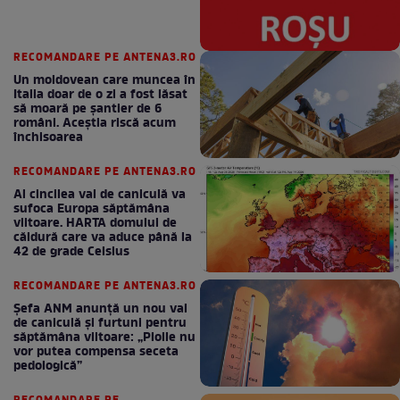
RECOMANDARE PE ANTENA3.RO
Un moldovean care muncea în
Italia doar de o zi a fost lăsat
să moară pe şantier de 6
români. Aceștia riscă acum
închisoarea
RECOMANDARE PE ANTENA3.RO
Al cincilea val de caniculă va
sufoca Europa săptămâna
viitoare. HARTA domului de
căldură care va aduce până la
42 de grade Celsius
RECOMANDARE PE ANTENA3.RO
Șefa ANM anunță un nou val
de caniculă și furtuni pentru
săptămâna viitoare: „Ploile nu
vor putea compensa seceta
pedologică”