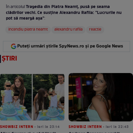
Tragedia din Piatra Neamț, pusă pe seama
În articolul
clădirilor vechi. Ce susține Alexandru Rafila: ”Lucrurile nu
pot să meargă așa”
:
incendiu piatra neamt
alexandru rafila
reactie
Puteți urmări știrile SpyNews.ro și pe Google News
ȘTIRI
SHOWBIZ INTERN
• ieri la 23:14
SHOWBIZ INTERN
• ieri la 22:43