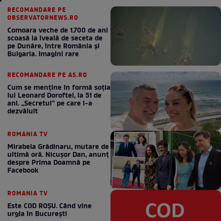
RECOMANDARE PE
OBSERVATORNEWS.RO
Comoara veche de 1.700 de ani
scoasă la iveală de seceta de
pe Dunăre, între România şi
Bulgaria. Imagini rare
RECOMANDARE PE AS.RO
Cum se menţine în formă soţia
lui Leonard Doroftei, la 51 de
ani. „Secretul” pe care l-a
dezvăluit
ROMANIA TV
Mirabela Grădinaru, mutare de
ultimă oră. Nicuşor Dan, anunţ
despre Prima Doamnă pe
Facebook
ROMANIA TV
Este COD ROŞU. Când vine
urgia în Bucureşti