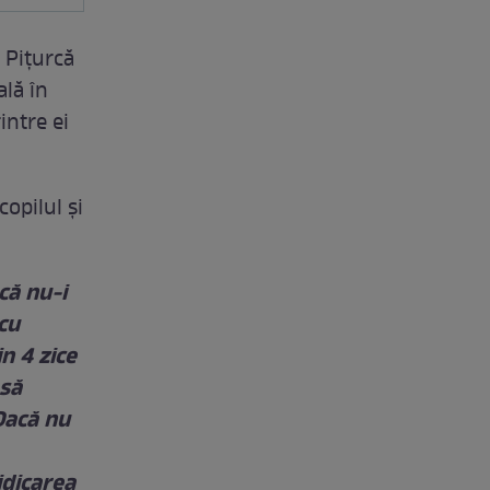
 Piţurcă
ală în
intre ei
opilul şi
că nu-i
cu
in 4 zice
 să
Dacă nu
idicarea