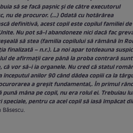
ebuia să se facă paşnic şi de către executorul
, nu de procuror. (...) Odată cu hotărârea
că definitivă, acest copil este copilul familiei d
Unite. Nu pot să-l abandoneze nici dacă fac grevă
eşeală să stea (familia copilului să rămână în R
a finalizată – n.r.). La noi apar totdeauna suspi
lul de afirmaţii care până la proba contrară sunt
, că vor să-i ia organele. Nu cred că statul româ
 începutul anilor 90 când dădea copiii ca la târg
ocurorarea a greşit fundamental,. În primul rân
 pună mâna pe copil, nu era rolul ei. Trebuiau lu
 speciale, pentru ca acel copil să iasă împăcat di
n Băsescu.