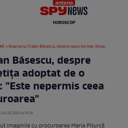
HOROSCOP
RNE
» Reacţia lui Traian Băsescu, despre cazul Sorinei, fetiţa adoptat de o familia din SUA: "Este nepermis ceea ce a făcut procuroarea"
ian Băsescu, despre
fetiţa adoptat de o
: "Este nepermis ceea
uroarea"
 24.06.2019 la 14:19
ut imaginile cu procuroarea Maria Piţurcă