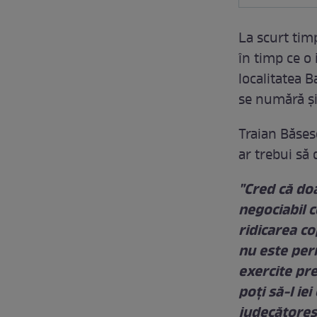
La scurt tim
în timp ce o 
localitatea 
se numără şi
Traian Băses
ar trebui să
"Cred că do
negociabil c
ridicarea cop
nu este per
exercite pre
poţi să-l ie
judecătoreş