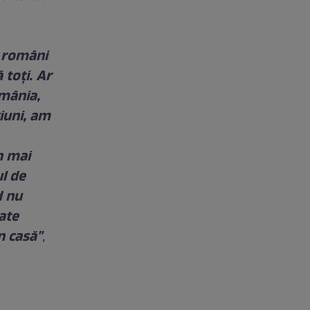
e români
 toţi. Ar
omânia,
ciuni, am
n mai
ul de
d nu
ate
n casă"
,