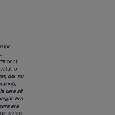
 rupe
ul
ortament
nvățat-o
ar, dar nu
părinţi,
la care să
legal. Era
care era
ău
”, a spus