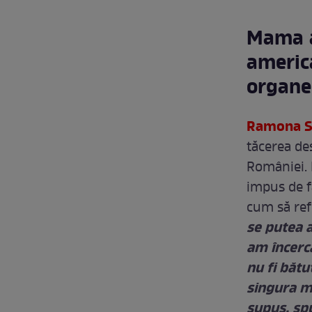
Mama a
americ
organe
Ramona S
tăcerea de
României. 
impus de fa
cum să ref
se putea al
am încerca
nu fi bătu
singura m
supus, spu