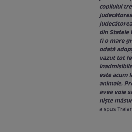
copilului tr
judecătoresc
judecătoreas
din Statele 
fi o mare gr
odată adopţi
văzut tot fe
inadmisibile
este acum la
animale. Pr
avea voie să
nişte măsuri
a spus Traia