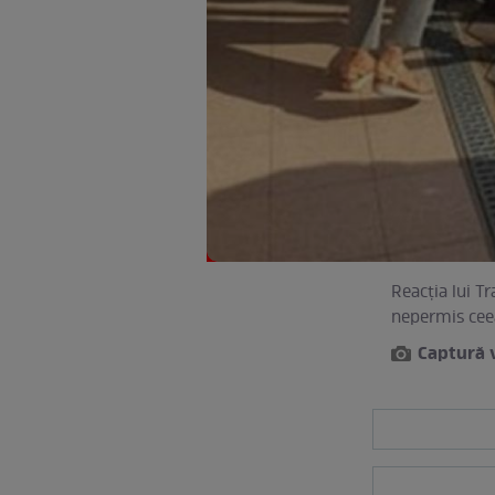
Reacţia lui T
nepermis ceea
Captură 