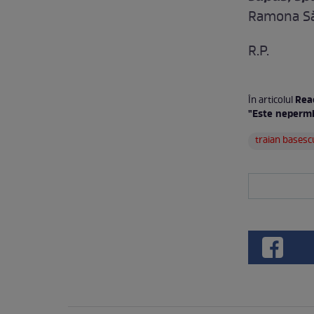
Ramona Să
R.P.
Reac
În articolul
"Este nepermi
traian basesc