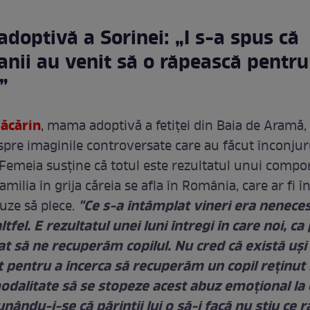
doptivă a Sorinei: „I s-a spus că
anii au venit să o răpească pentru
”
ăcărin
, mama adoptivă a fetiței din Baia de Aramă,
spre imaginile controversate care au făcut înconjur
Femeia susține că totul este rezultatul unui comp
milia în grija căreia se afla în România, care ar fi î
"Ce s-a întâmplat vineri era neneces
uze să plece.
tfel. E rezultatul unei luni întregi în care noi, ca 
t să ne recuperăm copilul. Nu cred că există uşi 
t pentru a încerca să recuperăm un copil reţinut i
odalitate să se stopeze acest abuz emoţional la 
nându-i-se că părinţii lui o să-i facă nu ştiu ce r