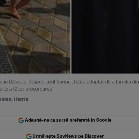
raian Băsescu, despre cazul Sorinei, fetiţa adoptat de o familia di
 ce a făcut procuroarea"
video, Hepta
Adaugă-ne ca sursă preferată în Google
Urmărește SpyNews pe Discover