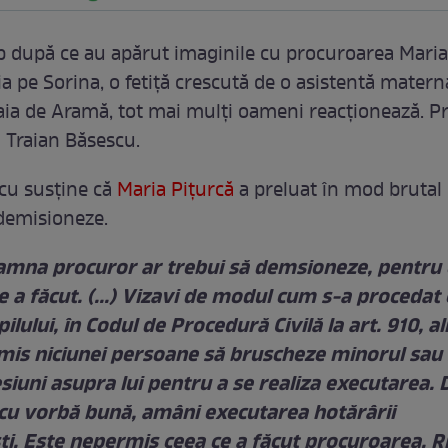
p după ce au apărut imaginile cu procuroarea Maria
ia pe Sorina, o fetiţă crescută de o asistentă matern
Baia de Aramă, tot mai mulţi oameni reacţionează. Pr
 Traian Băsescu.
cu susţine că
Maria Piţurcă
a preluat în mod brutal c
 demisioneze.
amna procuror ar trebui să demsioneze, pentru 
e a făcut. (...) Vizavi de modul cum s-a procedat 
ilului, în Codul de Procedură Civilă la art. 910, al
mis niciunei persoane să bruscheze minorul sau
siuni asupra lui pentru a se realiza executarea. 
i cu vorbă bună, amâni executarea hotărârii
ti. Este nepermis ceea ce a făcut procuroarea. R