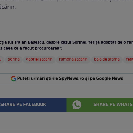
cărin.
ţia lui Traian Băsescu, despre cazul Sorinei, fetiţa adoptat de o fa
s ceea ce a făcut procuroarea"
:
u
sorina
gabriel sacarin
ramona sacarin
baia de arama
fet
Puteți urmări știrile SpyNews.ro și pe Google News
SHARE PE FACEBOOK
SHARE PE WHATS