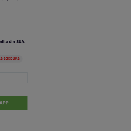
milia din SUA:
ita adoptata
APP