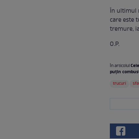
În ultimul 
care este 
tremure, ia
O.P.
Cel
În articolul
puţin combust
trucuri
sfa