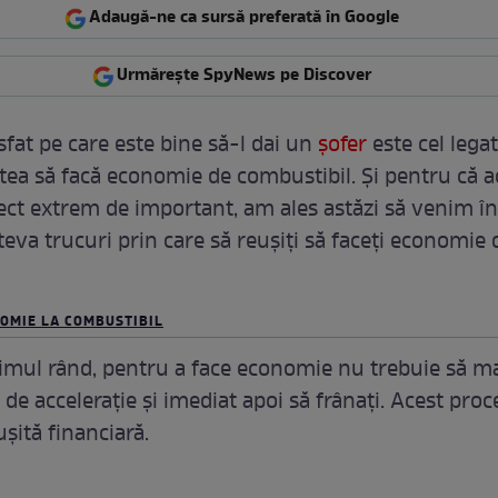
Adaugă-ne ca sursă preferată în Google
Urmărește SpyNews pe Discover
sfat pe care este bine să-l dai un
şofer
este cel legat
utea să facă economie de combustibil. Şi pentru că a
ect extrem de important, am ales astăzi să venim în
teva trucuri prin care să reuşiţi să faceţi economie 
NOMIE LA COMBUSTIBIL
primul rând, pentru a face economie nu trebuie să ma
de acceleraţie şi imediat apoi să frânaţi. Acest pro
şită financiară.