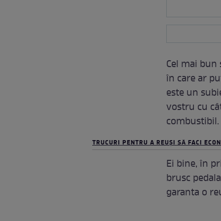
Cel mai bun 
în care ar p
este un subi
vostru cu câ
combustibil.
TRUCURI PENTRU A REUŞI SĂ FACI ECO
Ei bine, în 
brusc pedala 
garanta o reu