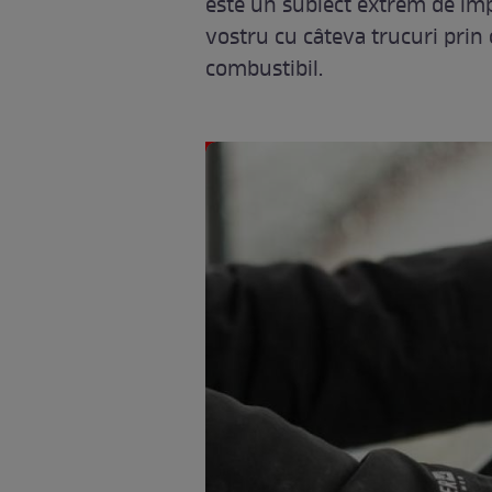
este un subiect extrem de imp
vostru cu câteva trucuri prin 
combustibil.