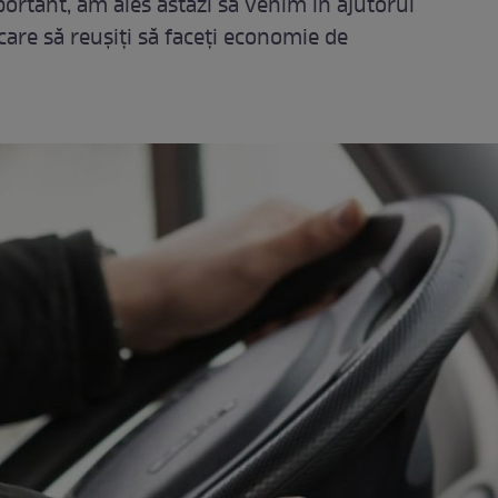
ortant, am ales astăzi să venim în ajutorul
care să reuşiţi să faceţi economie de