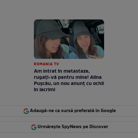
ROMANIA TV
Am intrat în metastaze,
rugaţi-vă pentru mine! Alina
Puşcău, un nou anunţ cu ochii
în lacrimi
Adaugă-ne ca sursă preferată în Google
Urmărește SpyNews pe Discover