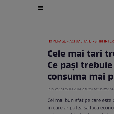
HOMEPAGE
»
ACTUALITATE
»
STIRI INTE
Cele mai tari t
Ce paşi trebuie
consuma mai pu
Publicat pe 27.03.2019 la 16:24 Actualizat pe
Cel mai bun sfat pe care este b
în care ar putea să facă econ