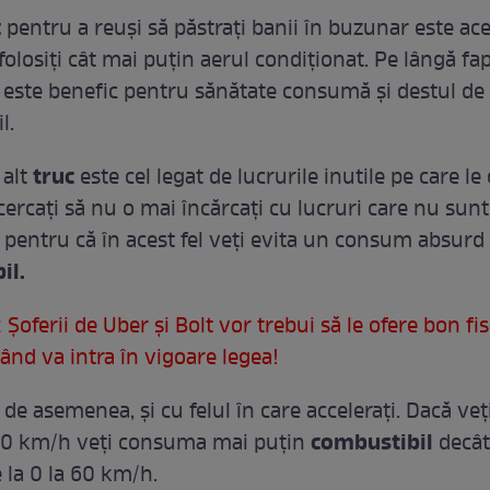
c
pentru a reuşi să păstraţi banii în buzunar este ace
folosiţi cât mai puţin aerul condiţionat. Pe lângă fap
este benefic pentru sănătate consumă şi destul de
l.
truc
 alt
este cel legat de lucrurile inutile pe care le 
cercaţi să nu o mai încărcaţi cu lucruri care nu sunt
e pentru că în acest fel veţi evita un consum absurd
il.
 Şoferii de Uber şi Bolt vor trebui să le ofere bon fis
 Când va intra în vigoare legea!
, de asemenea, şi cu felul în care acceleraţi. Dacă veţ
combustibil
 50 km/h veţi consuma mai puţin
decât
 la 0 la 60 km/h.