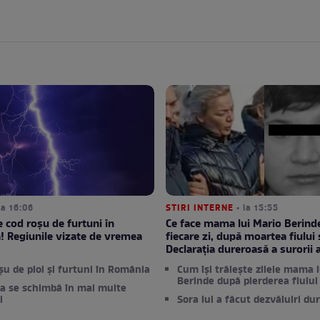
la 16:06
STIRI INTERNE
• la 15:55
e cod roșu de furtuni în
Ce face mama lui Mario Berinde
 Regiunile vizate de vremea
fiecare zi, după moartea fiului 
Declarația dureroasă a surorii 
șu de ploi și furtuni în România
Cum își trăiește zilele mama 
Berinde după pierderea fiului
a se schimbă în mai multe
i
Sora lui a făcut dezvăluiri du