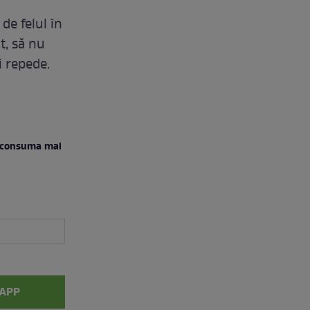
de felul în
t, să nu
i repede.
 a consuma mai
APP