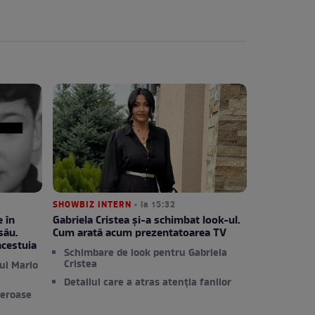
SHOWBIZ INTERN
• la 15:32
 în
Gabriela Cristea și-a schimbat look-ul.
său.
Cum arată acum prezentatoarea TV
acestuia
Schimbare de look pentru Gabriela
Cristea
lui Mario
Detaliul care a atras atenția fanilor
reroase