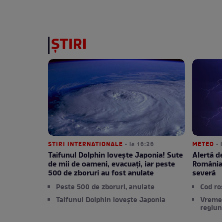
ȘTIRI
STIRI INTERNATIONALE
• la 16:26
METEO
• 
Taifunul Dolphin lovește Japonia! Sute
Alertă d
de mii de oameni, evacuați, iar peste
România!
500 de zboruri au fost anulate
severă
Peste 500 de zboruri, anulate
Cod ro
Taifunul Dolphin lovește Japonia
Vreme
regiun