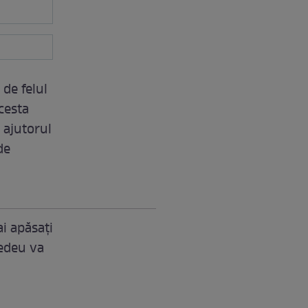
 de felul
cesta
 ajutorul
de
i apăsaţi
cedeu va