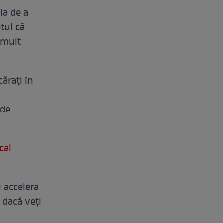
la de a
tul că
 mult
căraţi în
 de
cal
i accelera
 dacă veţi