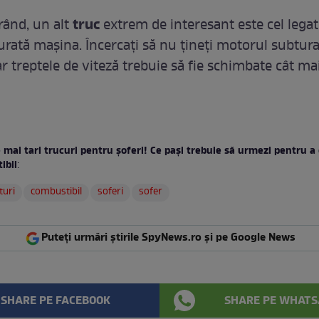
truc
rând, un alt
extrem de interesant este cel legat 
turată maşina. Încercaţi să nu ţineţi motorul subtura
r treptele de viteză trebuie să fie schimbate cât ma
e mai tari trucuri pentru şoferi! Ce paşi trebuie să urmezi pentru
ibil
:
turi
combustibil
soferi
sofer
Puteți urmări știrile SpyNews.ro și pe Google News
SHARE PE FACEBOOK
SHARE PE WHATS