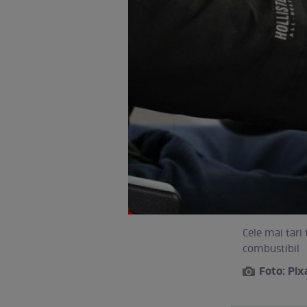
Cele mai tari
combustibil
Foto: Pi