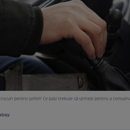
 trucuri pentru şoferi! Ce paşi trebuie să urmezi pentru a consu
xabay