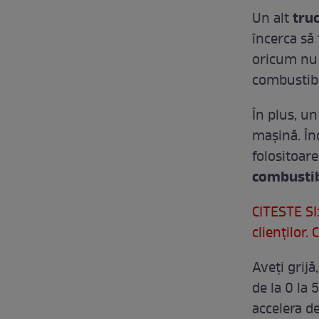
tru
Un alt
încerca să 
oricum nu 
combustibi
În plus, un
maşină. În
folositoar
combustib
CITESTE SI:
clienţilor.
Aveţi grijă
de la 0 la
accelera de