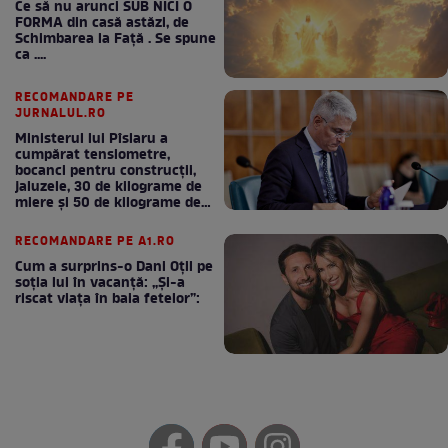
Ce să nu arunci SUB NICI O
FORMA din casă astăzi, de
Schimbarea la Față . Se spune
ca ....
RECOMANDARE PE
JURNALUL.RO
Ministerul lui Pîslaru a
cumpărat tensiometre,
bocanci pentru construcții,
jaluzele, 30 de kilograme de
miere și 50 de kilograme de
cafea
RECOMANDARE PE A1.RO
Cum a surprins-o Dani Oțil pe
soția lui în vacanță: „Și-a
riscat viața în baia fetelor”: