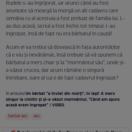
Rudele s-au îngrijorat, iar atunci când au fost
anunțate să meargă la morgă un alt cadavru care
semăna cu al acestuia a fost preluat de familia lui. L-
au dus acasă, sicriul a fost închis tot timpul, l-au
îngropat, însă de fapt nu era bărbatul în cauză!
Acum el va trebui să dovească în fața autorităților
că e viu și nevătămat, însă trebuie să vă spunem că
bărbatul a mers chiar și la ”mormântul său”, unde și-
a văzut crucea, dar acum rămâne o singură
întrebare, oare al cui e de fapt cadavrul îngropat?
Un bărbat ”a înviat din morți”, în Iași! A mers
În articolul
singur la cimitir și și-a văzut mormântul. ”Când am ajuns
acasă eram îngropat” / VIDEO
:
barbat iasi
iasi