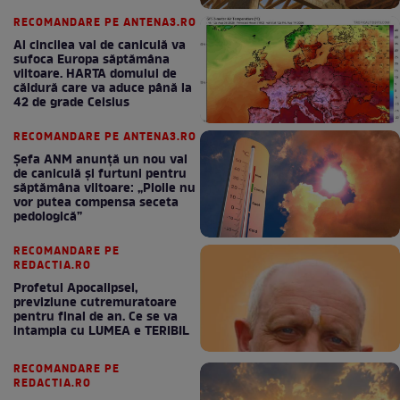
RECOMANDARE PE ANTENA3.RO
Al cincilea val de caniculă va
sufoca Europa săptămâna
viitoare. HARTA domului de
căldură care va aduce până la
42 de grade Celsius
RECOMANDARE PE ANTENA3.RO
Șefa ANM anunță un nou val
de caniculă și furtuni pentru
săptămâna viitoare: „Ploile nu
vor putea compensa seceta
pedologică”
RECOMANDARE PE
REDACTIA.RO
Profetul Apocalipsei,
previziune cutremuratoare
pentru final de an. Ce se va
intampla cu LUMEA e TERIBIL
RECOMANDARE PE
REDACTIA.RO