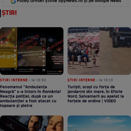
Puteți urmări știrile SpyNews.ro și pe Google News
ȘTIRI
STIRI INTERNE
• la 15:52
STIRI INTERNE
• la 15:13
Fenomenul ”Ambulanța
Turiști, scoși cu forța de
Neagră” s-a întors în România!
jandarmi din mare, în Eforie
Reacția poliției, după ce un
Nord. Salvamarii au apelat la
ambulanțier a fost atacat cu
forțele de ordine | VIDEO
topoare și pietre