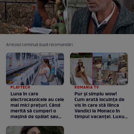
Articolul continuă după recomandări
PLAYTECH
ROMANIA TV
Luna în care
Pur și simplu wow!
electrocasnicele au cele
Cum arată locuința de
mai mici prețuri. Când
vis în care stă Ilinca
merită să cumperi o
Vandici la Monaco în
mașină de spălat sau
timpul vacanței. Luxul
un frigider
e în starea lui pură.
Totul arată ca în filme!