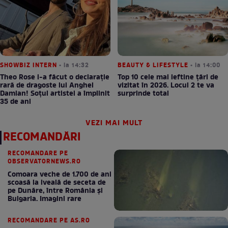
SHOWBIZ INTERN
• la 14:32
BEAUTY & LIFESTYLE
• la 14:00
Theo Rose i-a făcut o declarație
Top 10 cele mai ieftine țări de
rară de dragoste lui Anghel
vizitat în 2026. Locul 2 te va
Damian! Soțul artistei a împlinit
surprinde total
35 de ani
VEZI MAI MULT
RECOMANDĂRI
RECOMANDARE PE
OBSERVATORNEWS.RO
Comoara veche de 1.700 de ani
scoasă la iveală de seceta de
pe Dunăre, între România şi
Bulgaria. Imagini rare
RECOMANDARE PE AS.RO