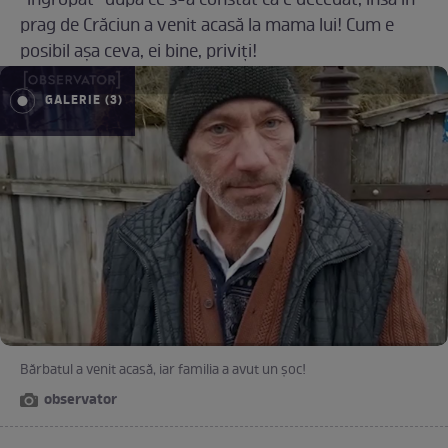
”îngropat” după ce s-a constat că e decedat, însă în
prag de Crăciun a venit acasă la mama lui! Cum e
posibil așa ceva, ei bine, priviți!
GALERIE (3)
Bărbatul a venit acasă, iar familia a avut un șoc!
observator