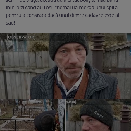
semn de viață, aceștia au alertat poliția, însă până
într-o zi când au fost chemați la morga unui spital
pentru a constata dacă unul dintre cadavre este al
său!