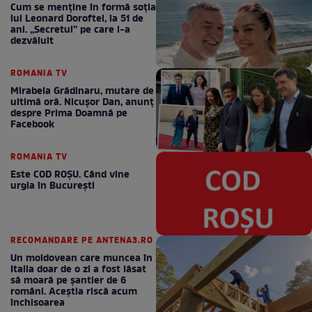
Cum se menţine în formă soţia
lui Leonard Doroftei, la 51 de
ani. „Secretul” pe care l-a
dezvăluit
ROMANIA TV
Mirabela Grădinaru, mutare de
ultimă oră. Nicuşor Dan, anunţ
despre Prima Doamnă pe
Facebook
ROMANIA TV
Este COD ROŞU. Când vine
urgia în Bucureşti
RECOMANDARE PE ANTENA3.RO
Un moldovean care muncea în
Italia doar de o zi a fost lăsat
să moară pe şantier de 6
români. Aceștia riscă acum
închisoarea