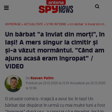
HOMEPAGE
»
ACTUALITATE
»
STIRI INTERNE
» Un bărbat ”a înviat din morți”, în Iași! A mers singur la cimitir și și-a văzut mormântul. ”Când am ajuns acasă eram îngropat” / VIDEO
Un bărbat ”a înviat din morți”, în
Iași! A mers singur la cimitir și
și-a văzut mormântul. ”Când am
ajuns acasă eram îngropat” /
VIDEO
Razvan Paltin
De
.
Publicat pe 22.12.2020 la 12:01 Actualizat pe 22.12.2020
la 12:06
O situație comico-tragică a avut loc în Iași! Un
bărbat dat dispărut în urmă cu mai multe luni a fost