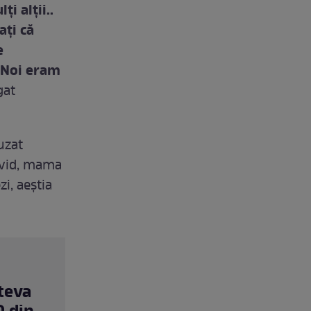
i alţii..
aţi că
e
 Noi eram
gat
uzat
ovid, mama
zi, aeștia
teva