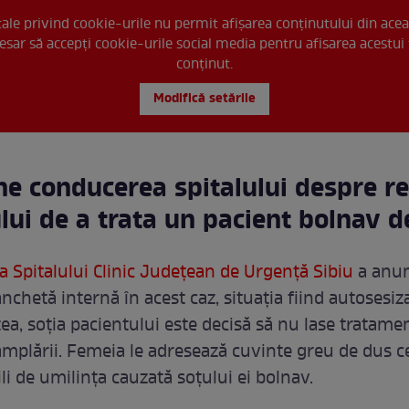
 tale privind cookie-urile nu permit afișarea conținutului din acea
esar să accepți cookie-urile social media pentru afisarea acestui 
conținut.
Modifică setările
ne conducerea spitalului despre r
ui de a trata un pacient bolnav d
 Spitalului Clinic Județean de Urgență Sibiu
a anun
nchetă internă în acest caz, situația fiind autosesiz
ea, soția pacientului este decisă să nu lase tratame
tâmplării. Femeia le adresează cuvinte greu de dus c
li de umilința cauzată soțului ei bolnav.