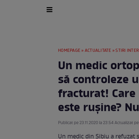
HOMEPAGE
»
ACTUALITATE
»
STIRI INTE
Un medic ortop
să controleze u
fracturat! Care
este rușine? Nu
Publicat pe 23.11.2020 la 23:54 Actualizat pe
Un medic din Sibiu a refuzat s