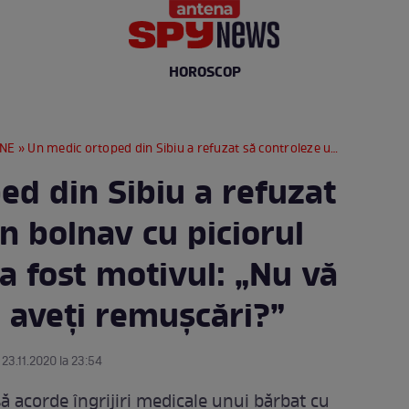
HOROSCOP
RNE
» Un medic ortoped din Sibiu a refuzat să controleze un bolnav cu piciorul fracturat! Care a fost motivul: „Nu vă este rușine? Nu aveți remușcări?”
ed din Sibiu a refuzat
n bolnav cu piciorul
 a fost motivul: „Nu vă
 aveți remușcări?”
 23.11.2020 la 23:54
ă acorde îngrijiri medicale unui bărbat cu