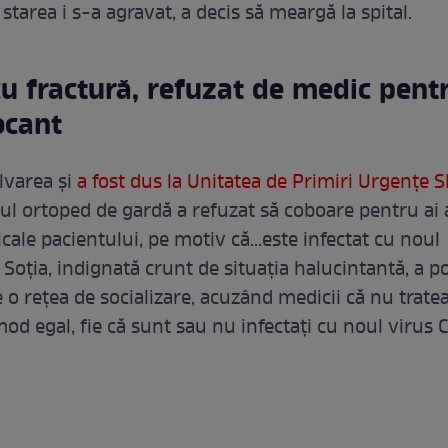
starea i s-a agravat, a decis să meargă la spital.
u fractură, refuzat de medic pent
ocant
lvarea și
a fost dus la Unitatea de Primiri Urgențe S
ul ortoped de gardă a refuzat să coboare pentru ai
icale pacientului, pe motiv că...este infectat cu noul
 Soția, indignată crunt de situația halucintantă, a p
 o rețea de socializare, acuzând medicii că nu trate
mod egal, fie că sunt sau nu infectați cu noul virus 