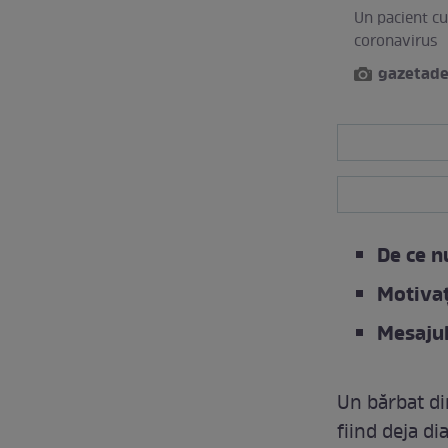
Un pacient cu
coronavirus
gazetade
De ce n
Motivaț
Mesajul
Un bărbat di
fiind deja di