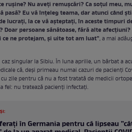
e ruşine? Nu aveţi remuşcări? Ca soţul meu, mulţ
ă pasă? Eu vă înţeleg teama, dar atunci când şti
de lucrați, la ce vă aşteptaţi, în aceste timpuri d
 Doar persoane sănătoase, fără alte afecţiuni?
i ce ne protejam, şi uite tot am luat”
, a mai adău
caz singular la Sibiu. În luna aprilie, un bărbat a ac
dicale că, deși primeau numai cazuri de pacienți C
 cu zile pentru că nu a fost tratată de medicii ortope
 fel: nu tratează pacienți infectați.
ȘI:
ferați în Germania pentru că lipseau ”câ