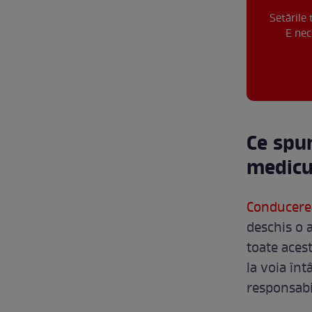
Setările
E nec
Ce spu
medicul
Conducerea
deschis o a
toate acest
la voia în
responsabi