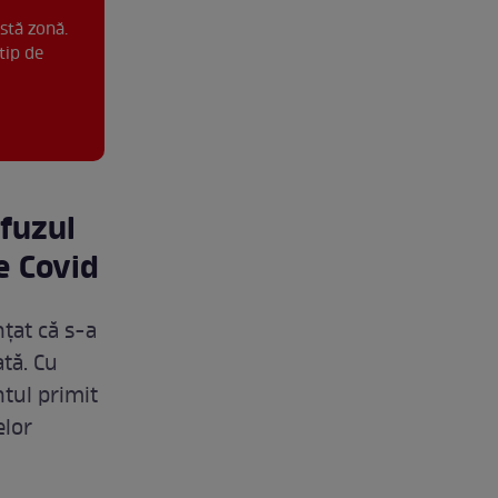
stă zonă.
tip de
efuzul
e Covid
țat că s-a
ată. Cu
ntul primit
elor