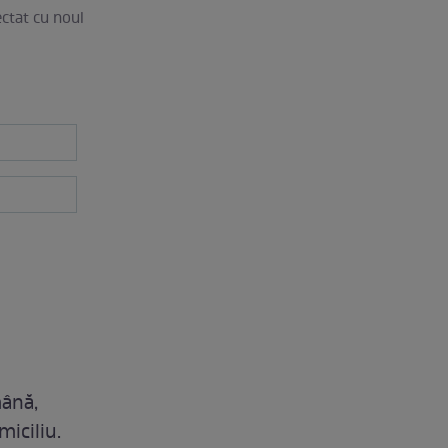
ectat cu noul
mână,
miciliu.