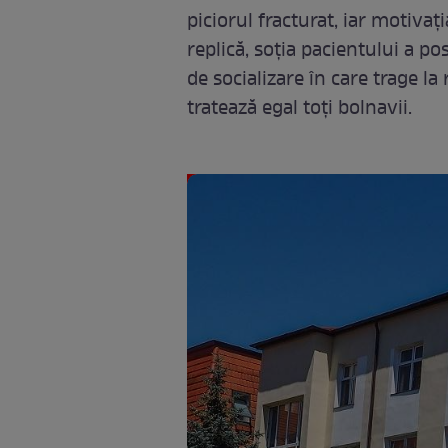
piciorul fracturat, iar motivaț
replică, soția pacientului a p
de socializare în care trage l
tratează egal toți bolnavii.