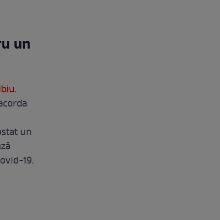
ru un
Ibiu
.
 acorda
ostat un
ază
Covid-19.