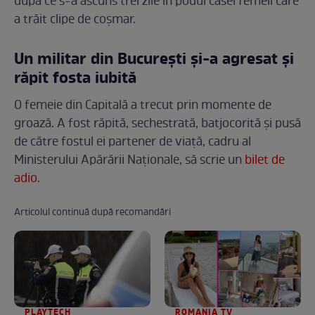
după ce s-a ascuns trei zile în podul casei femeii care
a trăit clipe de coșmar.
Un militar din București și-a agresat și
răpit fosta iubită
O femeie din Capitală a trecut prin momente de
groază. A fost răpită, sechestrată, batjocorită și pusă
de către fostul ei partener de viață, cadru al
Ministerului Apărării Naționale, să scrie un
bilet de
adio
.
Articolul continuă după recomandări
PLAYTECH
ROMANIA TV