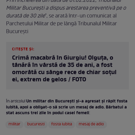
Prin încheierea din data de 01.02.2022, Tribunalul
Militar Bucureşti a dispus arestarea preventivă pe o
durată de 30 zile
", se arată într-un comunicat al
Parchetului Militar de pe lângă Tribunalul Militar
Bucureşti
CITEȘTE ȘI:
Crimă macabră în Giurgiu! Olguța, o
tânără în vârstă de 35 de ani, a fost
omorâtă cu sânge rece de chiar soțul
ei, extrem de gelos / FOTO
Un militar din București și-a agresat și răpit fosta
În articolul
iubită, apoi a obligat-o să scrie un mesaj de adio. Bărbatul a
stat ascuns trei zile în podul casei femeii
:
militar
bucuresti
fosta iubita
mesaj de adio