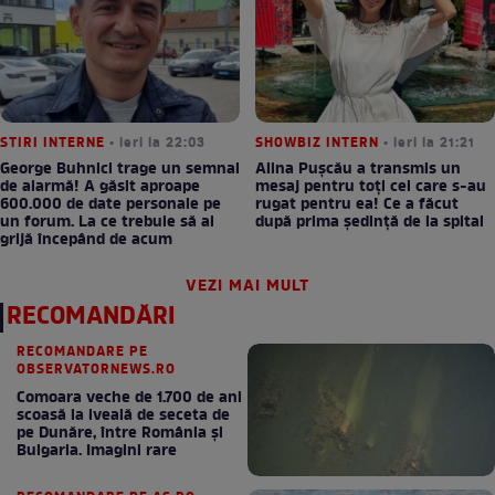
STIRI INTERNE
• ieri la 22:03
SHOWBIZ INTERN
• ieri la 21:21
George Buhnici trage un semnal
Alina Pușcău a transmis un
de alarmă! A găsit aproape
mesaj pentru toți cei care s-au
600.000 de date personale pe
rugat pentru ea! Ce a făcut
un forum. La ce trebuie să ai
după prima ședință de la spital
grijă începând de acum
VEZI MAI MULT
RECOMANDĂRI
RECOMANDARE PE
OBSERVATORNEWS.RO
Comoara veche de 1.700 de ani
scoasă la iveală de seceta de
pe Dunăre, între România şi
Bulgaria. Imagini rare