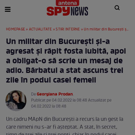
HOMEPAGE
»
ACTUALITATE
»
STIRI INTERNE
» Un militar din București și-a agresat și răpit fosta iubită, apoi a obligat-o să scrie un mesaj de adio. Bărbatul a stat ascuns trei zile în podul casei femeii
Un militar din București și-a
agresat și răpit fosta iubită, apoi
a obligat-o să scrie un mesaj de
adio. Bărbatul a stat ascuns trei
zile în podul casei femeii
Georgiana Prodan
De
.
Publicat pe 04.02.2022 la 08:48 Actualizat pe
04.02.2022 la 08:48
Un cadru MApN din București a recurs la un gest la
care nimeni nu s-ar fi așteptat. A stat, în secret,