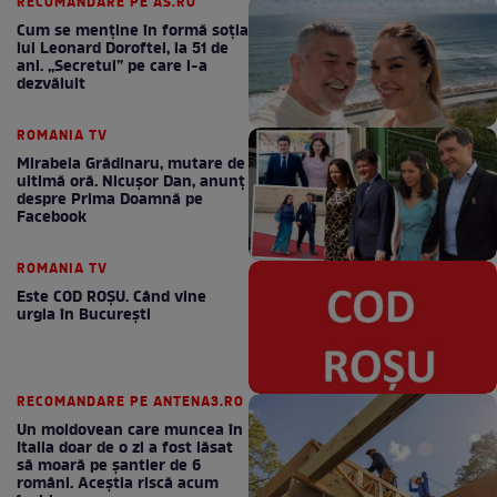
RECOMANDARE PE AS.RO
Cum se menţine în formă soţia
lui Leonard Doroftei, la 51 de
ani. „Secretul” pe care l-a
dezvăluit
ROMANIA TV
Mirabela Grădinaru, mutare de
ultimă oră. Nicuşor Dan, anunţ
despre Prima Doamnă pe
Facebook
ROMANIA TV
Este COD ROŞU. Când vine
urgia în Bucureşti
RECOMANDARE PE ANTENA3.RO
Un moldovean care muncea în
Italia doar de o zi a fost lăsat
să moară pe şantier de 6
români. Aceștia riscă acum