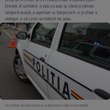
timp de trei zile și trei nopți, chiar în podul casei
femeii. A urmărit-o pas cu pas și, când a rămas
singură acasă, a agresat-o, batjocorit-o și chiar a
obligat-o să scrie un bilețel de adio.
Un militar din București și-a agresat și răpit fosta iubită