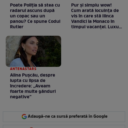
Poate Poliția să stea cu
Pur și simplu wow!
radarul ascuns după
Cum arată locuința de
un copac sau un
vis în care stă Ilinca
panou? Ce spune Codul
Vandici la Monaco în
Rutier
timpul vacanței. Luxul
e în starea lui pură.
Totul arată ca în filme!
/ GALERIE FOTO
ANTENASTARS
Alina Pușcău, despre
lupta cu lipsa de
încredere: „Aveam
foarte multe gânduri
negative”
Adaugă-ne ca sursă preferată în Google