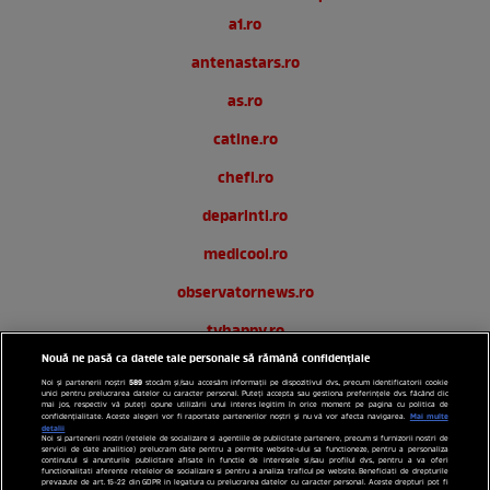
a1.ro
antenastars.ro
as.ro
catine.ro
chefi.ro
deparinti.ro
medicool.ro
observatornews.ro
tvhappy.ro
Nouă ne pasă ca datele tale personale să rămână confidențiale
useit.ro
589
Noi și partenerii noștri
stocăm și/sau accesăm informații pe dispozitivul dvs., precum identificatorii cookie
unici pentru prelucrarea datelor cu caracter personal. Puteți accepta sau gestiona preferințele dvs. făcând clic
zutv.ro
mai jos, respectiv vă puteți opune utilizării unui interes legitim în orice moment pe pagina cu politica de
Mai multe
confidențialitate. Aceste alegeri vor fi raportate partenerilor noștri și nu vă vor afecta navigarea.
detalii
Noi si partenerii nostri (retelele de socializare si agentiile de publicitate partenere, precum si furnizorii nostri de
Trends AntenaPLAY
servicii de date analitice) prelucram date pentru a permite website-ului sa functioneze, pentru a personaliza
continutul si anunturile publicitare afisate in functie de interesele si/sau profilul dvs., pentru a va oferi
functionalitati aferente retelelor de socializare si pentru a analiza traficul pe website. Beneficiati de drepturile
AntenaPLAY
prevazute de art. 15-22 din GDPR in legatura cu prelucrarea datelor cu caracter personal. Aceste drepturi pot fi