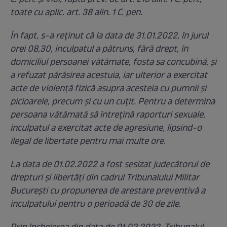
toate cu aplic. art. 38 alin. 1 C. pen.
În fapt, s-a reţinut că la data de 31.01.2022, în jurul
orei 08,30, inculpatul a pătruns, fără drept, în
domiciliul persoanei vătămate, fosta sa concubină, şi
a refuzat părăsirea acestuia, iar ulterior a exercitat
acte de violenţă fizică asupra acesteia cu pumnii şi
picioarele, precum şi cu un cuţit. Pentru a determina
persoana vătămată să întreţină raporturi sexuale,
inculpatul a exercitat acte de agresiune, lipsind-o
ilegal de libertate pentru mai multe ore.
La data de 01.02.2022 a fost sesizat judecătorul de
drepturi şi libertăţi din cadrul Tribunalului Militar
Bucureşti cu propunerea de arestare preventivă a
inculpatului pentru o perioadă de 30 de zile.