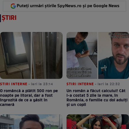
Puteți urmări știrile SpyNews.ro și pe Google News
ȘTIRI
STIRI INTERNE
• ieri la 23:14
STIRI INTERNE
• ieri la 22:32
O româncă a plătit 500 ron pe
Un român a făcut calculul! Cât
noapte pe litoral, dar a fost
l-a costat 5 zile la mare, în
îngrozită de ce a găsit în
România, o familie cu doi adulți
cameră
și un copil