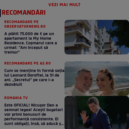
VEZI MAI MULT
RECOMANDĂRI
RECOMANDARE PE
OBSERVATORNEWS.RO
A plătit 75.000 de € pe un
apartament la My Home
Residence. Coşmarul care a
urmat: "Am început să
tremur"
RECOMANDARE PE AS.RO
Cum se menţine în formă soţia
lui Leonard Doroftei, la 51 de
ani. „Secretul” pe care l-a
dezvăluit
ROMANIA TV
Este OFICIAL! Nicușor Dan a
semnat legea! Acești bugetari
vor primi bonusuri de
performanță consistente. Ei
sunt obligați, însă, să aducă și
bani la bugetul de stat