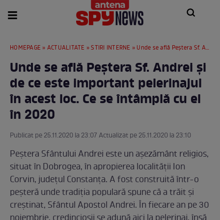
HOMEPAGE
»
ACTUALITATE
»
STIRI INTERNE
» Unde se află Peștera Sf. Andrei și de ce este important pelerinajul în acest loc. Ce se întâmplă cu el în 2020
Unde se află Peștera Sf. Andrei și
de ce este important pelerinajul
în acest loc. Ce se întâmplă cu el
în 2020
Publicat pe 25.11.2020 la 23:07 Actualizat pe 25.11.2020 la 23:10
Peștera Sfântului Andrei este un așezământ religios,
situat în Dobrogea, în apropierea localității Ion
Corvin, județul Constanța. A fost construită într-o
peșteră unde tradiția populară spune că a trăit și
creștinat, Sfântul Apostol Andrei. În fiecare an pe 30
noiembrie, credincioșii se adună aici la pelerinaj, însă