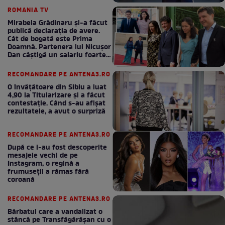
ROMANIA TV
Mirabela Grădinaru și-a făcut
publică declarația de avere.
Cât de bogată este Prima
Doamnă. Partenera lui Nicușor
Dan câștigă un salariu foarte
bun în fiecare lună!
RECOMANDARE PE ANTENA3.RO
O învățătoare din Sibiu a luat
4,90 la Titularizare și a făcut
contestație. Când s-au afișat
rezultatele, a avut o surpriză
RECOMANDARE PE ANTENA3.RO
După ce i-au fost descoperite
mesajele vechi de pe
Instagram, o regină a
frumuseții a rămas fără
coroană
RECOMANDARE PE ANTENA3.RO
Bărbatul care a vandalizat o
stâncă pe Transfăgărășan cu o