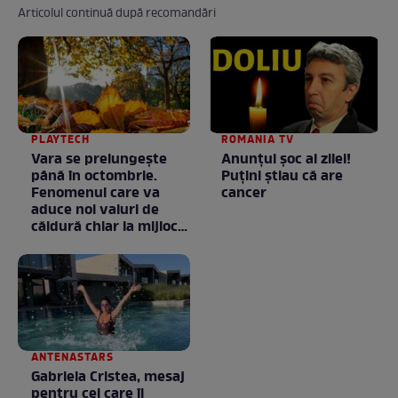
Articolul continuă după recomandări
PLAYTECH
ROMANIA TV
Vara se prelungeşte
Anunţul şoc al zilei!
până în octombrie.
Puţini ştiau că are
Fenomenul care va
cancer
aduce noi valuri de
căldură chiar la mijlocul
toamnei
ANTENASTARS
Gabriela Cristea, mesaj
pentru cei care îi