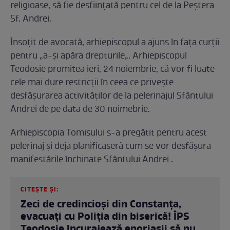
religioase, să fie desființată pentru cel de la Peștera
Sf. Andrei.
Însoţit de avocată, arhiepiscopul a ajuns în fața curții
pentru „a-și apăra drepturile„. Arhiepiscopul
Teodosie promitea ieri, 24 noiembrie, că vor fi luate
cele mai dure restricții în ceea ce privește
desfășurarea activităților de la pelerinajul Sfântului
Andrei de pe data de 30 noimebrie.
Arhiepiscopia Tomisului s-a pregătit pentru acest
pelerinaj și deja planificaseră cum se vor desfășura
manifestările închinate Sfântului Andrei .
CITEȘTE ȘI:
Zeci de credincioși din Constanța,
evacuați cu Poliția din biserică! ÎPS
Teodosie încurajează enoriașii să nu