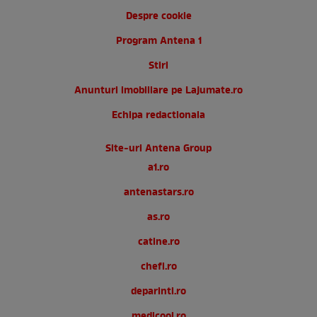
Despre cookie
Program Antena 1
Stiri
Anunturi imobiliare pe Lajumate.ro
Echipa redactionala
Site-uri Antena Group
a1.ro
antenastars.ro
as.ro
catine.ro
chefi.ro
deparinti.ro
medicool.ro