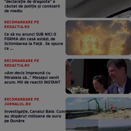
"declaraţie de dragoste" e
căutat de poliție și comisarii
de mediu
RECOMANDARE PE
REDACTIA.RO
Ce să nu arunci SUB NICI O
FORMA din casă astăzi, de
Schimbarea la Față . Se spune
ca ....
RECOMANDARE PE
REDACTIA.RO
«Am decis împreună cu
Mirabela să..." Mesajul venit
acum. Mii de reactii INSTANT
RECOMANDARE PE
JURNALUL.RO
Investigație, Canalul Bala: Cum
au dispărut milioane de euro
pe Dunăre