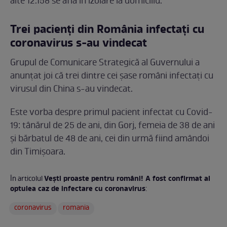
alte 12.158 se află în izolare la domiciliu.
Trei pacienţi din România infectaţi cu
coronavirus s-au vindecat
Grupul de Comunicare Strategică al Guvernului a
anunţat joi că trei dintre cei şase români infectaţi cu
virusul din China s-au vindecat.
Este vorba despre primul pacient infectat cu Covid-
19: tânărul de 25 de ani, din Gorj, femeia de 38 de ani
şi bărbatul de 48 de ani, cei din urmă fiind amândoi
din Timişoara.
Veşti proaste pentru români! A fost confirmat al
În articolul
optulea caz de infectare cu coronavirus
:
coronavirus
romania