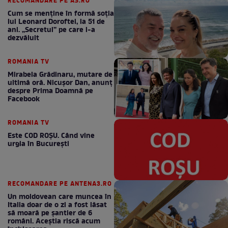
RECOMANDARE PE AS.RO
Cum se menţine în formă soţia
lui Leonard Doroftei, la 51 de
ani. „Secretul” pe care l-a
dezvăluit
ROMANIA TV
Mirabela Grădinaru, mutare de
ultimă oră. Nicuşor Dan, anunţ
despre Prima Doamnă pe
Facebook
ROMANIA TV
Este COD ROŞU. Când vine
urgia în Bucureşti
RECOMANDARE PE ANTENA3.RO
Un moldovean care muncea în
Italia doar de o zi a fost lăsat
să moară pe şantier de 6
români. Aceștia riscă acum