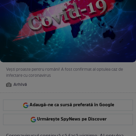
Veşti proaste pentru români! A fost confirmat al optulea caz de
infectare cu coronavirus
Arhivă
Adaugă-ne ca sursă preferată în Google
Urmărește SpyNews pe Discover