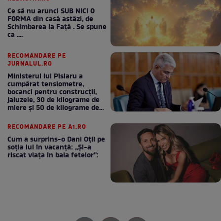
Ce să nu arunci SUB NICI O
FORMA din casă astăzi, de
Schimbarea la Față . Se spune
ca ....
RECOMANDARE PE
JURNALUL.RO
Ministerul lui Pîslaru a
cumpărat tensiometre,
bocanci pentru construcții,
jaluzele, 30 de kilograme de
miere și 50 de kilograme de
cafea
RECOMANDARE PE A1.RO
Cum a surprins-o Dani Oțil pe
soția lui în vacanță: „Și-a
riscat viața în baia fetelor”: