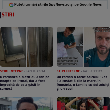
Puteți urmări știrile SpyNews.ro și pe Google News
ȘTIRI
STIRI INTERNE
• ieri la 23:14
STIRI INTERNE
• ieri la 22:32
O româncă a plătit 500 ron pe
Un român a făcut calculul! Cât
noapte pe litoral, dar a fost
l-a costat 5 zile la mare, în
îngrozită de ce a găsit în
România, o familie cu doi adulți
cameră
și un copil