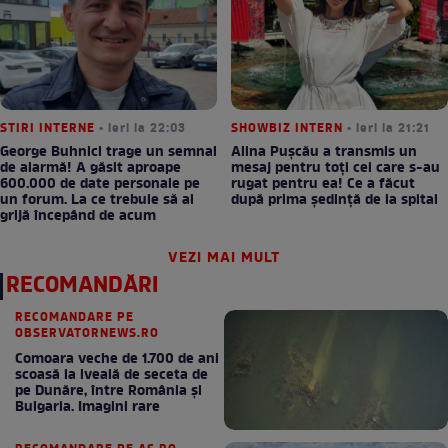
STIRI INTERNE
• ieri la 22:03
SHOWBIZ INTERN
• ieri la 21:21
George Buhnici trage un semnal
Alina Pușcău a transmis un
de alarmă! A găsit aproape
mesaj pentru toți cei care s-au
600.000 de date personale pe
rugat pentru ea! Ce a făcut
un forum. La ce trebuie să ai
după prima ședință de la spital
grijă începând de acum
VEZI MAI MULT
RECOMANDĂRI
RECOMANDARE PE
OBSERVATORNEWS.RO
Comoara veche de 1.700 de ani
scoasă la iveală de seceta de
pe Dunăre, între România şi
Bulgaria. Imagini rare