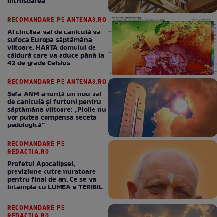
închisoarea
RECOMANDARE PE ANTENA3.RO
Al cincilea val de caniculă va
sufoca Europa săptămâna
viitoare. HARTA domului de
căldură care va aduce până la
42 de grade Celsius
RECOMANDARE PE ANTENA3.RO
Șefa ANM anunță un nou val
de caniculă și furtuni pentru
săptămâna viitoare: „Ploile nu
vor putea compensa seceta
pedologică”
RECOMANDARE PE
REDACTIA.RO
Profetul Apocalipsei,
previziune cutremuratoare
pentru final de an. Ce se va
intampla cu LUMEA e TERIBIL
RECOMANDARE PE
REDACTIA.RO