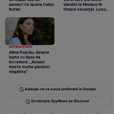
un copac sau un
vis în care stă Ilinca
panou? Ce spune Codul
Vandici la Monaco în
Rutier
timpul vacanței. Luxul
e în starea lui pură.
Totul arată ca în filme!
/ GALERIE FOTO
ANTENASTARS
Alina Pușcău, despre
lupta cu lipsa de
încredere: „Aveam
foarte multe gânduri
negative”
Adaugă-ne ca sursă preferată în Google
Urmărește SpyNews pe Discover