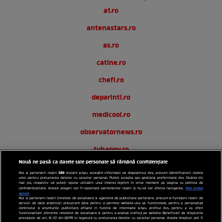
a1.ro
antenastars.ro
as.ro
catine.ro
chefi.ro
deparinti.ro
medicool.ro
observatornews.ro
tvhappy.ro
Nouă ne pasă ca datele tale personale să rămână confidențiale
useit.ro
589
Noi și partenerii noștri
stocăm și/sau accesăm informații pe dispozitivul dvs., precum identificatorii cookie
unici pentru prelucrarea datelor cu caracter personal. Puteți accepta sau gestiona preferințele dvs. făcând clic
zutv.ro
mai jos, respectiv vă puteți opune utilizării unui interes legitim în orice moment pe pagina cu politica de
Mai multe
confidențialitate. Aceste alegeri vor fi raportate partenerilor noștri și nu vă vor afecta navigarea.
detalii
Noi si partenerii nostri (retelele de socializare si agentiile de publicitate partenere, precum si furnizorii nostri de
Trends AntenaPLAY
servicii de date analitice) prelucram date pentru a permite website-ului sa functioneze, pentru a personaliza
continutul si anunturile publicitare afisate in functie de interesele si/sau profilul dvs., pentru a va oferi
functionalitati aferente retelelor de socializare si pentru a analiza traficul pe website. Beneficiati de drepturile
AntenaPLAY
prevazute de art. 15-22 din GDPR in legatura cu prelucrarea datelor cu caracter personal. Aceste drepturi pot fi