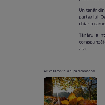
Un tânăr din
partea lui. C
chiar o came
Tânărul a in
corespunzăto
atac
Articolul continuă după recomandări