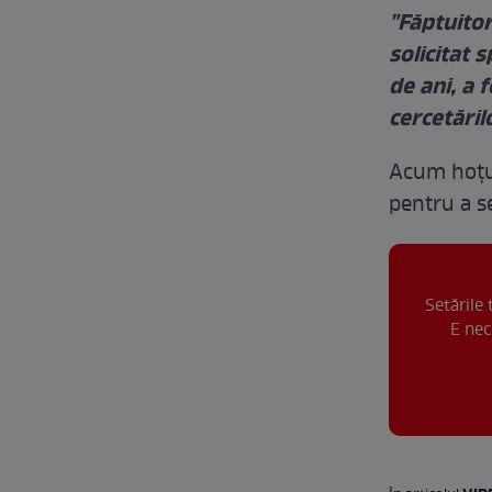
"Făptuitor
solicitat s
de ani, a 
cercetăril
Acum hoţul
pentru a s
Setările
E nec