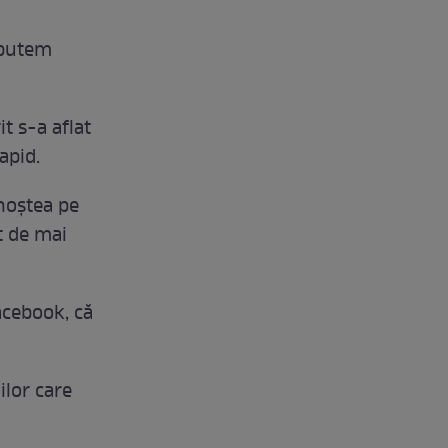
 putem
t s-a aflat
apid.
unoştea pe
t de mai
acebook, că
ilor care