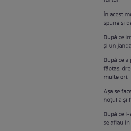
furtul.
În acest m
spune şi de
După ce ima
şi un janda
După ce a p
făptas, dr
multe ori.
Aşa se fac
hoţul a şi 
După ce l-a
se aflau î