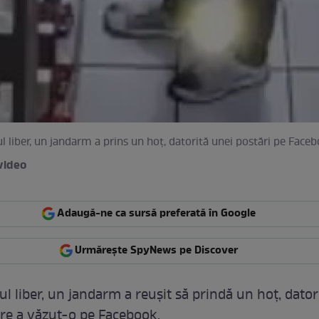
ul liber, un jandarm a prins un hoţ, datorită unei postări pe Face
video
Adaugă-ne ca sursă preferată în Google
Urmărește SpyNews pe Discover
ul liber, un jandarm a reuşit să prindă un hoţ, dator
are a văzut-o pe Facebook.