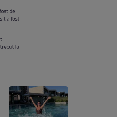
fost de
şit a fost
t
trecut la