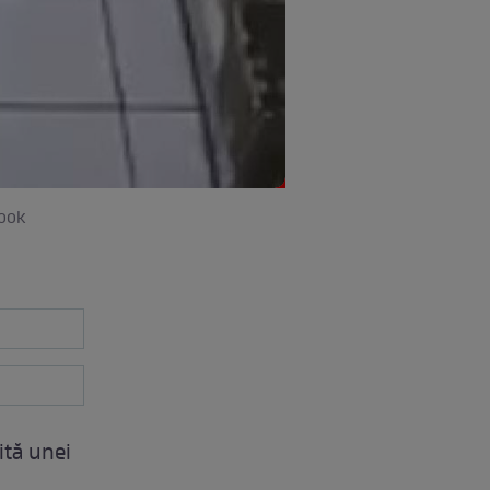
book
ită unei