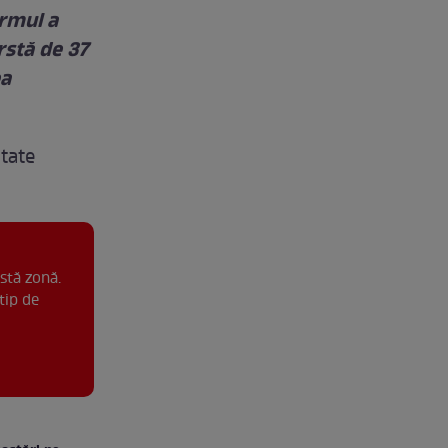
armul a
ârstă de 37
ea
itate
stă zonă.
tip de