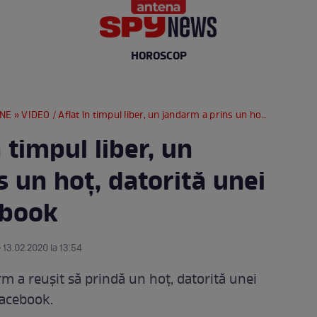
HOROSCOP
RNE
» VIDEO / Aflat în timpul liber, un jandarm a prins un hoţ, datorită unei postări pe Facebook
 timpul liber, un
 un hoţ, datorită unei
ebook
 13.02.2020 la 13:54
arm a reuşit să prindă un hoţ, datorită unei
Facebook.