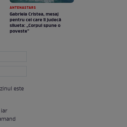
ANTENASTARS
Gabriela Cristea, mesaj
pentru cei care îi judecă
silueta: „Corpul spune o
poveste”
zinul este
 iar
clamand