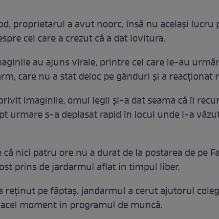
od, proprietarul a avut noorc, însă nu acelaşi lucru
spre cel care a crezut că a dat lovitura.
ginile au ajuns virale, printre cei care le-au urmări
rm, care nu a stat deloc pe gânduri şi a reacţionat r
rivit imaginile, omul legii şi-a dat seama că îl rec
ept urmare s-a deplasat rapid în locul unde l-a văzu
e că nici patru ore nu a durat de la postarea de pe F
fost prins de jardarmul aflat în timpul liber.
 reţinut pe făptaş, jandarmul a cerut ajutorul coleg
n acel moment în programul de muncă.