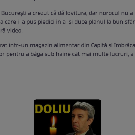
 Bucureşti a crezut că dă lovitura, dar norocul nu a 
ea care i-a pus piedici în a-şi duce planul la bun sfâr
ră video.
trat într-un magazin alimentar din Capită şi îmbrăca
r pentru a băga sub haine cât mai multe lucruri, a 