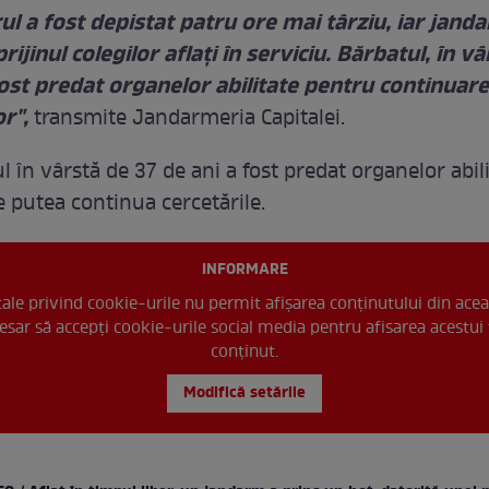
ul a fost depistat patru ore mai târziu, iar jand
prijinul colegilor aflați în serviciu. Bărbatul, în v
fost predat organelor abilitate pentru continuar
or",
transmite Jandarmeria Capitalei.
 în vârstă de 37 de ani a fost predat organelor abil
e putea continua cercetările.
INFORMARE
 tale privind cookie-urile nu permit afișarea conținutului din acea
esar să accepți cookie-urile social media pentru afisarea acestui 
conținut.
Modifică setările