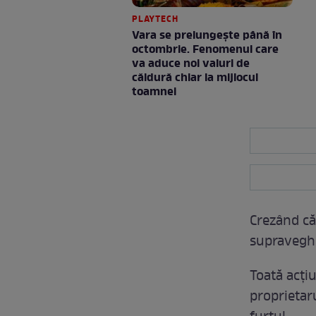
PLAYTECH
Vara se prelungeşte până în
octombrie. Fenomenul care
va aduce noi valuri de
căldură chiar la mijlocul
toamnei
Crezând că
supraveghe
Toată acţiu
proprietar