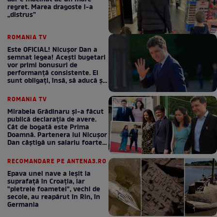
regret. Marea dragoste l-a
„distrus”
ROMANIA TV
Este OFICIAL! Nicușor Dan a
semnat legea! Acești bugetari
vor primi bonusuri de
performanță consistente. Ei
sunt obligați, însă, să aducă și
bani la bugetul de stat
ROMANIA TV
Mirabela Grădinaru și-a făcut
publică declarația de avere.
Cât de bogată este Prima
Doamnă. Partenera lui Nicușor
Dan câștigă un salariu foarte
bun în fiecare lună!
RECOMANDARE PE ANTENA3.RO
Epava unei nave a ieșit la
suprafață în Croația, iar
"pietrele foametei", vechi de
secole, au reapărut în Rin, în
Germania