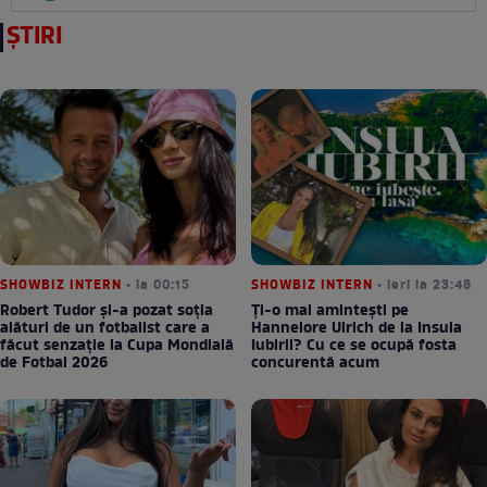
ȘTIRI
SHOWBIZ INTERN
• la 00:15
SHOWBIZ INTERN
• ieri la 23:48
Robert Tudor și-a pozat soția
Ți-o mai amintești pe
alături de un fotbalist care a
Hannelore Ulrich de la Insula
făcut senzație la Cupa Mondială
Iubirii? Cu ce se ocupă fosta
de Fotbal 2026
concurentă acum