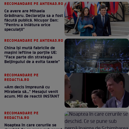
RECOMANDARE PE ANTENA3.RO
Ce avere are Mihaela
Grădinaru. Declarația sa a fost
făcută publică. Nicușor Dan:
"Pentru a înlătura orice
speculații"
RECOMANDARE PE ANTENA3.RO
China își mută fabricile de
mașini ieftine la porțile UE:
"Face parte din strategia
Beijingului de a evita taxele"
RECOMANDARE PE
REDACTIA.RO
«Am decis împreună cu
Mirabela să..." Mesajul venit
acum. Mii de reactii INSTANT
RECOMANDARE PE
REDACTIA.RO
Noaptea în care cerurile se