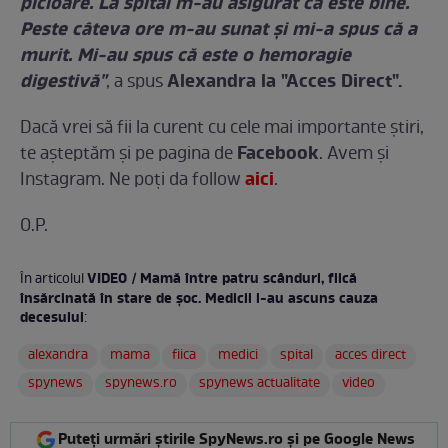
picioare. La spital m-au asigurat că este bine.
Peste câteva ore m-au sunat şi mi-a spus că a
murit. Mi-au spus că este o hemoragie
digestivă"
Alexandra la "Acces Direct".
, a spus
Dacă vrei să fii la curent cu cele mai importante ştiri,
Facebook
te aşteptăm şi pe pagina de
. Avem şi
aici
Instagram. Ne poţi da follow
.
O.P.
VIDEO / Mamă între patru scânduri, fiică
În articolul
însărcinată în stare de şoc. Medicii i-au ascuns cauza
decesului
:
alexandra
mama
fiica
medici
spital
acces direct
spynews
spynews.ro
spynews actualitate
video
Puteți urmări știrile SpyNews.ro și pe Google News