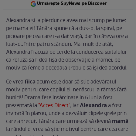
Urmărește SpyNews pe Discover
Alexandra şi-a pierdut ce avea mai scump pe lume:
pe mama ei! Tânăra spune că a dus-o, la spital, pe
picioare pe cea care i-a dat viaţă, dar în câteva ore a
luat-o.. între patru scânduri. Mai mult de atât,
Alexandra îi acuză pe cei de la conducerea spitalului
că refuză să îi dea fişa de observaţie a mamei, pe
motiv că femeia decedata trebuie să îşi dea acordul.
fiica
Ce vrea
acum este doar să ştie adevăratul
motiv pentru care copilul ei, nenăscut, a rămas fără
bunică! Drama fete însărcinate în 6 luni a fost
Alexandra
prezentată la
"Acces Direct"
, iar
a fost
invitată în platou, unde a dezvăluit clipele grele prin
mamă
care a trecut. Tânăra care urmează să devină
la rândul ei vrea să ştie motivul pentru care cea care