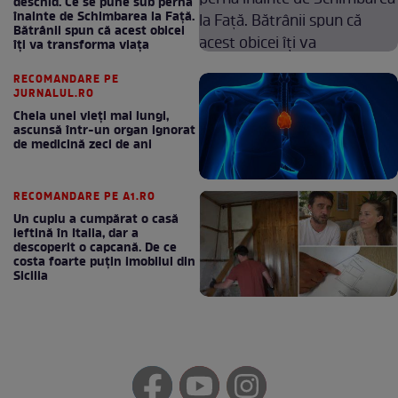
deschid. Ce se pune sub pernă
înainte de Schimbarea la Față.
Bătrânii spun că acest obicei
îți va transforma viața
RECOMANDARE PE
JURNALUL.RO
Cheia unei vieți mai lungi,
ascunsă într-un organ ignorat
de medicină zeci de ani
RECOMANDARE PE A1.RO
Un cuplu a cumpărat o casă
ieftină în Italia, dar a
descoperit o capcană. De ce
costa foarte puțin imobilul din
Sicilia