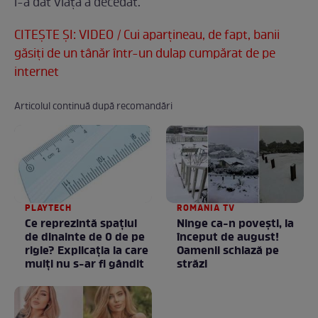
i-a dat viaţă a decedat.
CITEŞTE ŞI: VIDEO / Cui aparţineau, de fapt, banii
găsiţi de un tânăr într-un dulap cumpărat de pe
internet
Articolul continuă după recomandări
PLAYTECH
ROMANIA TV
Ce reprezintă spaţiul
Ninge ca-n povești, la
de dinainte de 0 de pe
început de august!
rigle? Explicaţia la care
Oamenii schiază pe
mulţi nu s-ar fi gândit
străzi