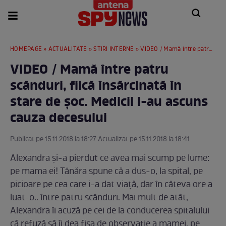
HOMEPAGE
»
ACTUALITATE
»
STIRI INTERNE
» VIDEO / Mamă între patru scânduri, fiică însărcinată în stare de şoc. Medicii i-au ascuns cauza decesului
VIDEO / Mamă între patru
scânduri, fiică însărcinată în
stare de şoc. Medicii i-au ascuns
cauza decesului
Publicat pe 15.11.2018 la 18:27 Actualizat pe 15.11.2018 la 18:41
Alexandra şi-a pierdut ce avea mai scump pe lume:
pe mama ei! Tânăra spune că a dus-o, la spital, pe
picioare pe cea care i-a dat viaţă, dar în câteva ore a
luat-o.. între patru scânduri. Mai mult de atât,
Alexandra îi acuză pe cei de la conducerea spitalului
că refuză să îi dea fişa de observaţie a mamei, pe