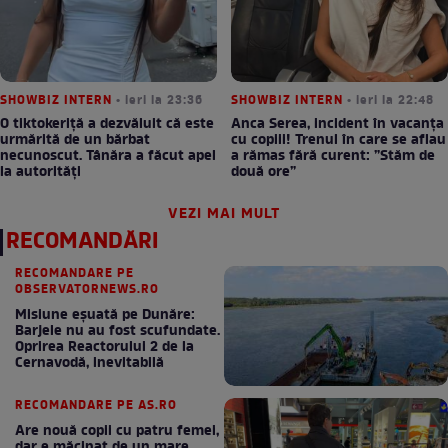
SHOWBIZ INTERN
• ieri la 23:36
SHOWBIZ INTERN
• ieri la 22:48
O tiktokeriță a dezvăluit că este
Anca Serea, incident în vacanța
urmărită de un bărbat
cu copiii! Trenul în care se aflau
necunoscut. Tânăra a făcut apel
a rămas fără curent: ”Stăm de
la autorități
două ore”
VEZI MAI MULT
RECOMANDĂRI
RECOMANDARE PE
OBSERVATORNEWS.RO
Misiune eșuată pe Dunăre:
Barjele nu au fost scufundate.
Oprirea Reactorului 2 de la
Cernavodă, inevitabilă
RECOMANDARE PE AS.RO
Are nouă copii cu patru femei,
dar e măcinat de un mare