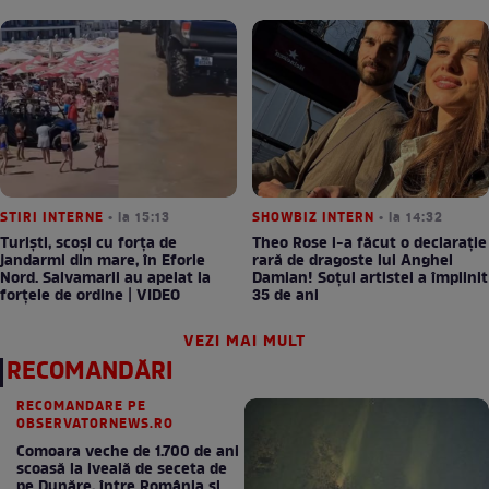
STIRI INTERNE
• la 15:13
SHOWBIZ INTERN
• la 14:32
Turiști, scoși cu forța de
Theo Rose i-a făcut o declarație
jandarmi din mare, în Eforie
rară de dragoste lui Anghel
Nord. Salvamarii au apelat la
Damian! Soțul artistei a împlinit
forțele de ordine | VIDEO
35 de ani
VEZI MAI MULT
RECOMANDĂRI
RECOMANDARE PE
OBSERVATORNEWS.RO
Comoara veche de 1.700 de ani
scoasă la iveală de seceta de
pe Dunăre, între România şi