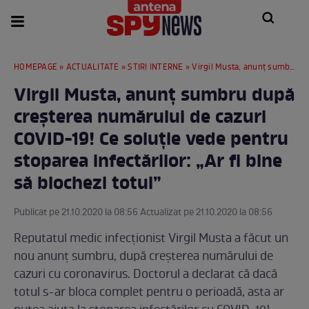
HOMEPAGE
»
ACTUALITATE
»
STIRI INTERNE
» Virgil Musta, anunț sumbru după creșterea numărului de cazuri COVID-19! Ce soluție vede pentru stoparea infectărilor: „Ar fi bine să blochezi totul”
Virgil Musta, anunț sumbru după
creșterea numărului de cazuri
COVID-19! Ce soluție vede pentru
stoparea infectărilor: „Ar fi bine
să blochezi totul”
Publicat pe 21.10.2020 la 08:56 Actualizat pe 21.10.2020 la 08:56
Reputatul medic infecționist Virgil Musta a făcut un
nou anunț sumbru, după creșterea numărului de
cazuri cu coronavirus. Doctorul a declarat că dacă
totul s-ar bloca complet pentru o perioadă, asta ar