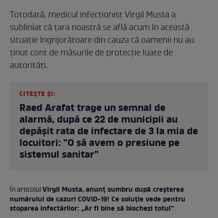
Totodată, medicul infecționist Virgil Musta a
subliniat că țara noastră se află acum în această
situație îngrijorătoare din cauza că oamenii nu au
ținut cont de măsurile de protecție luate de
autorități.
CITEȘTE ȘI:
Raed Arafat trage un semnal de
alarmă, după ce 22 de municipii au
depășit rata de infectare de 3 la mia de
locuitori: ”O să avem o presiune pe
sistemul sanitar”
Virgil Musta, anunț sumbru după creșterea
În articolul
numărului de cazuri COVID-19! Ce soluție vede pentru
stoparea infectărilor: „Ar fi bine să blochezi totul”
: