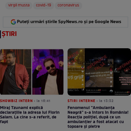
virgil musta
covid-19
coronavirus
Puteți urmări știrile SpyNews.ro și pe Google News
ȘTIRI
SHOWBIZ INTERN
• la 16:41
STIRI INTERNE
• la 15:52
Miraj Tzunami explică
Fenomenul ”Ambulanța
declarațiile la adresa lui Florin
Neagră” s-a întors în România!
Salam. La cine s-a referit, de
Reacția poliției, după ce un
fapt
ambulanțier a fost atacat cu
topoare și pietre