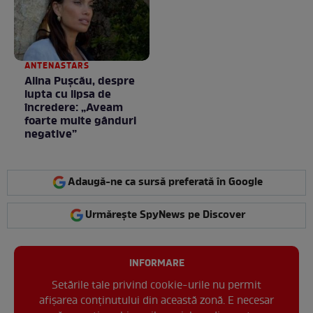
/ GALERIE FOTO
ANTENASTARS
Alina Pușcău, despre
lupta cu lipsa de
încredere: „Aveam
foarte multe gânduri
negative”
Adaugă-ne ca sursă preferată în Google
Urmărește SpyNews pe Discover
INFORMARE
Setările tale privind cookie-urile nu permit
afișarea conținutului din această zonă. E necesar