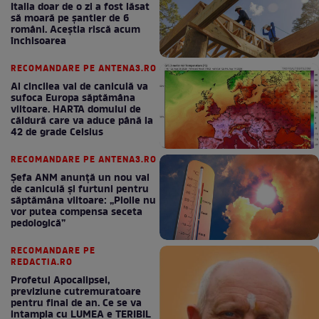
Italia doar de o zi a fost lăsat
să moară pe şantier de 6
români. Aceștia riscă acum
închisoarea
RECOMANDARE PE ANTENA3.RO
Al cincilea val de caniculă va
sufoca Europa săptămâna
viitoare. HARTA domului de
căldură care va aduce până la
42 de grade Celsius
RECOMANDARE PE ANTENA3.RO
Șefa ANM anunță un nou val
de caniculă și furtuni pentru
săptămâna viitoare: „Ploile nu
vor putea compensa seceta
pedologică”
RECOMANDARE PE
REDACTIA.RO
Profetul Apocalipsei,
previziune cutremuratoare
pentru final de an. Ce se va
intampla cu LUMEA e TERIBIL