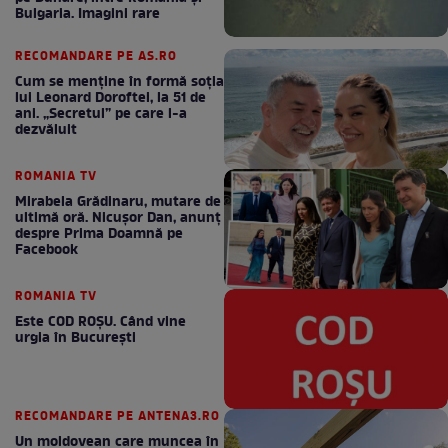
Bulgaria. Imagini rare
RECOMANDARE PE AS.RO
Cum se menţine în formă soţia
lui Leonard Doroftei, la 51 de
ani. „Secretul” pe care l-a
dezvăluit
ROMANIA TV
Mirabela Grădinaru, mutare de
ultimă oră. Nicuşor Dan, anunţ
despre Prima Doamnă pe
Facebook
ROMANIA TV
Este COD ROŞU. Când vine
urgia în Bucureşti
RECOMANDARE PE ANTENA3.RO
Un moldovean care muncea în