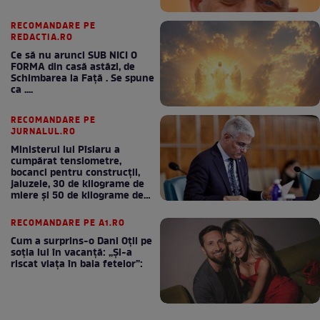
RECOMANDARE PE
REDACTIA.RO
Ce să nu arunci SUB NICI O
FORMA din casă astăzi, de
Schimbarea la Față . Se spune
ca ....
RECOMANDARE PE
JURNALUL.RO
Ministerul lui Pîslaru a
cumpărat tensiometre,
bocanci pentru construcții,
jaluzele, 30 de kilograme de
miere și 50 de kilograme de
cafea
RECOMANDARE PE A1.RO
Cum a surprins-o Dani Oțil pe
soția lui în vacanță: „Și-a
riscat viața în baia fetelor”: