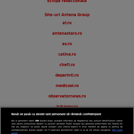
Echipa redactionala
Site-uri Antena Group
a1.ro
antenastars.ro
as.ro
catine.ro
chefi.ro
deparinti.ro
medicool.ro
observatornews.ro
tvhappy.ro
Nouă ne pasă ca datele tale personale să rămână confidențiale
useit.ro
589
Noi și partenerii noștri
stocăm și/sau accesăm informații pe dispozitivul dvs., precum identificatorii cookie
unici pentru prelucrarea datelor cu caracter personal. Puteți accepta sau gestiona preferințele dvs. făcând clic
zutv.ro
mai jos, respectiv vă puteți opune utilizării unui interes legitim în orice moment pe pagina cu politica de
Mai multe
confidențialitate. Aceste alegeri vor fi raportate partenerilor noștri și nu vă vor afecta navigarea.
detalii