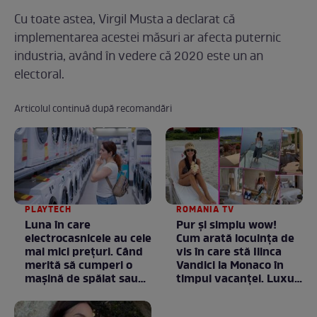
Cu toate astea, Virgil Musta a declarat că
implementarea acestei măsuri ar afecta puternic
industria, având în vedere că 2020 este un an
electoral.
Articolul continuă după recomandări
PLAYTECH
ROMANIA TV
Luna în care
Pur și simplu wow!
electrocasnicele au cele
Cum arată locuința de
mai mici prețuri. Când
vis în care stă Ilinca
merită să cumperi o
Vandici la Monaco în
mașină de spălat sau
timpul vacanței. Luxul
un frigider
e în starea lui pură.
Totul arată ca în filme!