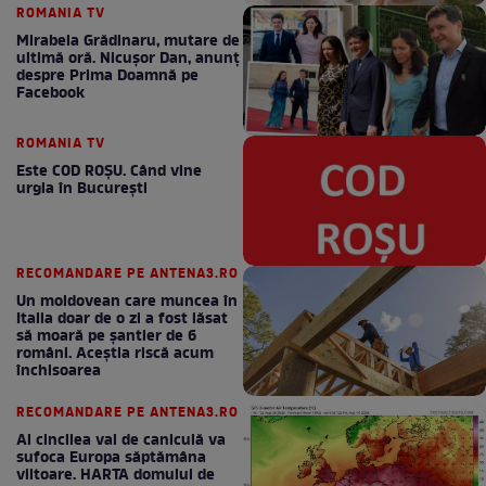
ROMANIA TV
Mirabela Grădinaru, mutare de
ultimă oră. Nicuşor Dan, anunţ
despre Prima Doamnă pe
Facebook
ROMANIA TV
Este COD ROŞU. Când vine
urgia în Bucureşti
RECOMANDARE PE ANTENA3.RO
Un moldovean care muncea în
Italia doar de o zi a fost lăsat
să moară pe şantier de 6
români. Aceștia riscă acum
închisoarea
RECOMANDARE PE ANTENA3.RO
Al cincilea val de caniculă va
sufoca Europa săptămâna
viitoare. HARTA domului de