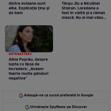
dintre avioane sunt
Târgu Jiu a Niculinei
albe. Explicația ține și
Stoican. Loredana a
de bani
fost în vizită și a rămas
mască. Nu ai mai văzut
la nimeni așa ceva:
Fără cuvinte / VIDEO
ANTENASTARS
Alina Pușcău, despre
lupta cu lipsa de
încredere: „Aveam
foarte multe gânduri
negative”
Adaugă-ne ca sursă preferată în Google
Urmărește SpyNews pe Discover