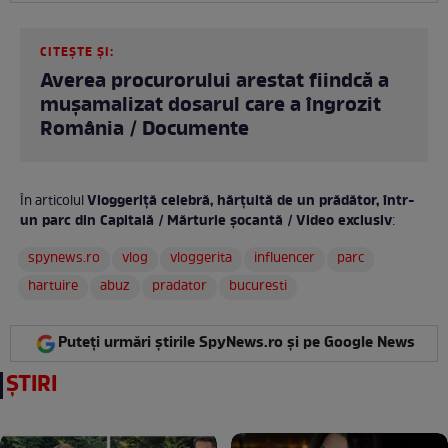
CITEȘTE ȘI:
Averea procurorului arestat fiindcă a
mușamalizat dosarul care a îngrozit
România / Documente
Vloggeriță celebră, hărțuită de un prădător, într-
În articolul
un parc din Capitală / Mărturie șocantă / Video exclusiv
:
spynews.ro
vlog
vloggerita
influencer
parc
hartuire
abuz
pradator
bucuresti
Puteți urmări știrile SpyNews.ro și pe Google News
ȘTIRI