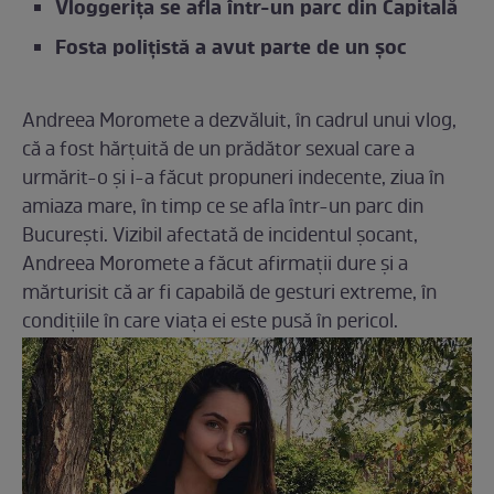
Vloggerița se afla într-un parc din Capitală
Fosta polițistă a avut parte de un șoc
Andreea Moromete a dezvăluit, în cadrul unui vlog,
că a fost hărțuită de un prădător sexual care a
urmărit-o și i-a făcut propuneri indecente, ziua în
amiaza mare, în timp ce se afla într-un parc din
București. Vizibil afectată de incidentul șocant,
Andreea Moromete a făcut afirmații dure și a
mărturisit că ar fi capabilă de gesturi extreme, în
condițiile în care viața ei este pusă în pericol.