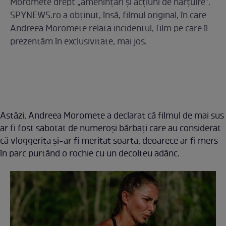
Moromete drept „amenințări și acțiuni de hărțuire”.
SPYNEWS.ro a obținut, însă, filmul original, în care
Andreea Moromete relata incidentul, film pe care îl
prezentăm în exclusivitate, mai jos.
Astăzi, Andreea Moromete a declarat că filmul de mai sus
ar fi fost sabotat de numeroși bărbați care au considerat
că vloggerița și-ar fi meritat soarta, deoarece ar fi mers
în parc purtând o rochie cu un decolteu adânc.