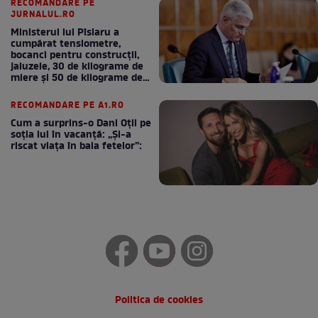
RECOMANDARE PE
JURNALUL.RO
Ministerul lui Pîslaru a
cumpărat tensiometre,
bocanci pentru construcții,
jaluzele, 30 de kilograme de
miere și 50 de kilograme de
cafea
RECOMANDARE PE A1.RO
Cum a surprins-o Dani Oțil pe
soția lui în vacanță: „Și-a
riscat viața în baia fetelor”:
Politica de cookies