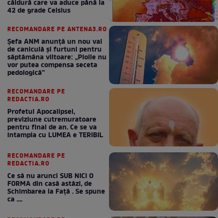
căldură care va aduce până la
42 de grade Celsius
RECOMANDARE PE ANTENA3.RO
Șefa ANM anunță un nou val
de caniculă și furtuni pentru
săptămâna viitoare: „Ploile nu
vor putea compensa seceta
pedologică”
RECOMANDARE PE
REDACTIA.RO
Profetul Apocalipsei,
previziune cutremuratoare
pentru final de an. Ce se va
intampla cu LUMEA e TERIBIL
RECOMANDARE PE
REDACTIA.RO
Ce să nu arunci SUB NICI O
FORMA din casă astăzi, de
Schimbarea la Față . Se spune
ca ....