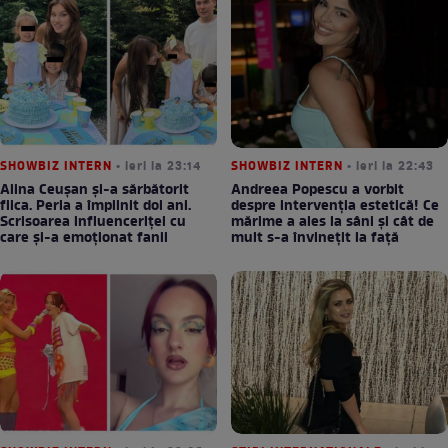
SHOWBIZ INTERN
• ieri la 23:14
SHOWBIZ INTERN
• ieri la 22:43
Alina Ceușan și-a sărbătorit
Andreea Popescu a vorbit
fiica. Perla a împlinit doi ani.
despre intervenția estetică! Ce
Scrisoarea influenceriței cu
mărime a ales la sâni și cât de
care și-a emoționat fanii
mult s-a învinețit la față