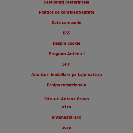
Gestionați preferințele
Politica de confidentialitate
Date companie
RSS
Despre cookie
Program Antena 1
Stiri
Anunturi imobiliare pe Lajumate.ro
Echipa redactionala
Site-uri Antena Group
a1.ro
antenastars.ro
as.ro