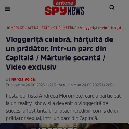
HOMEPAGE
»
ACTUALITATE
»
STIRI INTERNE
» Vloggeriță celebră, hărțuită de un prădător, într-un parc din Capitală / Mărturie șocantă / Video exclusiv
Vloggeriță celebră, hărțuită de
un prădător, într-un parc din
Capitală / Mărturie șocantă /
Video exclusiv
Narcis Voica
De
.
Publicat pe 24.06.2025 la 21:51 Actualizat pe 24.06.2025 la 21:51
Fosta polițistă Andreea Moromete, care a participat
la un reality-show și a devenit o vloggeriță de
succes, a fost ținta unui atac incredibil, comis de un
prădător sexual, într-un parc din Capitală.