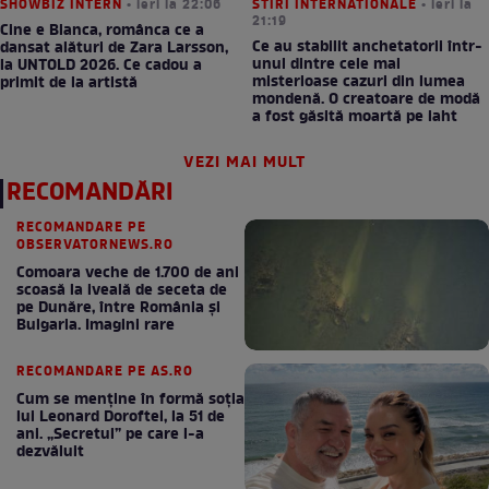
SHOWBIZ INTERN
• ieri la 22:06
STIRI INTERNATIONALE
• ieri la
21:19
Cine e Bianca, românca ce a
Ce au stabilit anchetatorii într-
dansat alături de Zara Larsson,
unul dintre cele mai
la UNTOLD 2026. Ce cadou a
misterioase cazuri din lumea
primit de la artistă
mondenă. O creatoare de modă
a fost găsită moartă pe iaht
VEZI MAI MULT
RECOMANDĂRI
RECOMANDARE PE
OBSERVATORNEWS.RO
Comoara veche de 1.700 de ani
scoasă la iveală de seceta de
pe Dunăre, între România şi
Bulgaria. Imagini rare
RECOMANDARE PE AS.RO
Cum se menţine în formă soţia
lui Leonard Doroftei, la 51 de
ani. „Secretul” pe care l-a
dezvăluit