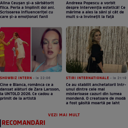
Alina Ceușan și-a sărbătorit
Andreea Popescu a vorbit
fiica. Perla a împlinit doi ani.
despre intervenția estetică! Ce
Scrisoarea influenceriței cu
mărime a ales la sâni și cât de
care și-a emoționat fanii
mult s-a învinețit la față
SHOWBIZ INTERN
• la 22:06
STIRI INTERNATIONALE
• la 21:19
Cine e Bianca, românca ce a
Ce au stabilit anchetatorii într-
dansat alături de Zara Larsson,
unul dintre cele mai
la UNTOLD 2026. Ce cadou a
misterioase cazuri din lumea
primit de la artistă
mondenă. O creatoare de modă
a fost găsită moartă pe iaht
VEZI MAI MULT
RECOMANDĂRI