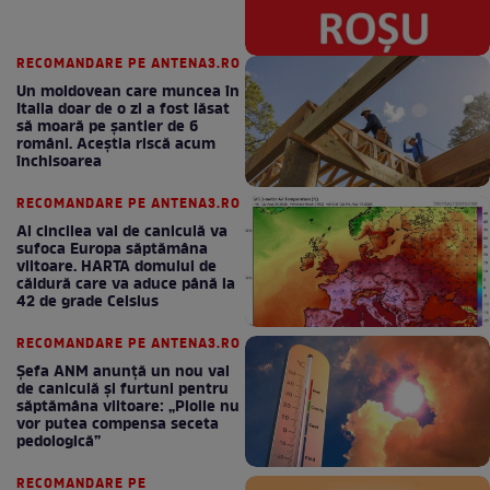
RECOMANDARE PE ANTENA3.RO
Un moldovean care muncea în
Italia doar de o zi a fost lăsat
să moară pe şantier de 6
români. Aceștia riscă acum
închisoarea
RECOMANDARE PE ANTENA3.RO
Al cincilea val de caniculă va
sufoca Europa săptămâna
viitoare. HARTA domului de
căldură care va aduce până la
42 de grade Celsius
RECOMANDARE PE ANTENA3.RO
Șefa ANM anunță un nou val
de caniculă și furtuni pentru
săptămâna viitoare: „Ploile nu
vor putea compensa seceta
pedologică”
RECOMANDARE PE