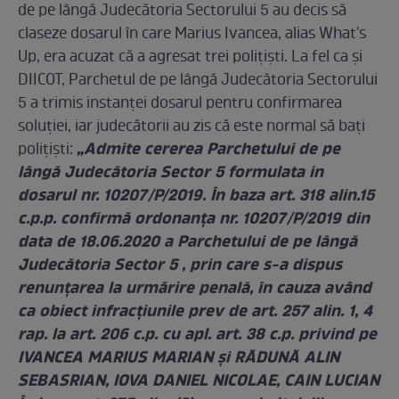
de pe lângă Judecătoria Sectorului 5 au decis să
claseze dosarul în care Marius Ivancea, alias What's
Up, era acuzat că a agresat trei polițiști. La fel ca și
DIICOT, Parchetul de pe lângă Judecătoria Sectorului
5 a trimis instanței dosarul pentru confirmarea
soluției, iar judecătorii au zis că este normal să bați
„Admite cererea Parchetului de pe
polițiști:
lângă Judecătoria Sector 5 formulata in
dosarul nr. 10207/P/2019. În baza art. 318 alin.15
c.p.p. confirmă ordonanţa nr. 10207/P/2019 din
data de 18.06.2020 a Parchetului de pe lângă
Judecătoria Sector 5 , prin care s-a dispus
renunţarea la urmărire penală, în cauza având
ca obiect infracţiunile prev de art. 257 alin. 1, 4
rap. la art. 206 c.p. cu apl. art. 38 c.p. privind pe
IVANCEA MARIUS MARIAN şi RĂDUNĂ ALIN
SEBASRIAN, IOVA DANIEL NICOLAE, CAIN LUCIAN