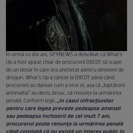
În urmă cu doi ani, SPYNEWS a dezvăluit că What's
Up a fost ajutat chiar de procurorii DIICOT să scape
de un dosar în care era anchetat pentru deținere de
droguri. What's Up a cântat la DIICOT până când
procurorii au dansat cum a vrut el, așa că „luptătorii
antimafia” au decis, brusc, să renunțe la urmărirea
„în cazul infracțiunilor
penală. Conform legii,
pentru care legea prevede pedeapsa amenzii
sau pedeapsa închisorii de cel mult 7 ani,
procurorul poate renunța la urmărirea penală
când constată că nu există un interes public în