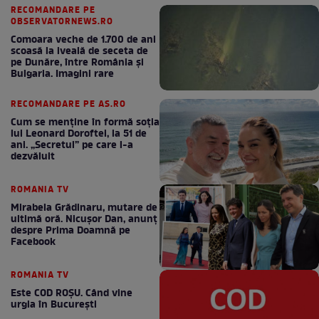
RECOMANDARE PE
OBSERVATORNEWS.RO
Comoara veche de 1.700 de ani
scoasă la iveală de seceta de
pe Dunăre, între România şi
Bulgaria. Imagini rare
RECOMANDARE PE AS.RO
Cum se menţine în formă soţia
lui Leonard Doroftei, la 51 de
ani. „Secretul” pe care l-a
dezvăluit
ROMANIA TV
Mirabela Grădinaru, mutare de
ultimă oră. Nicuşor Dan, anunţ
despre Prima Doamnă pe
Facebook
ROMANIA TV
Este COD ROŞU. Când vine
urgia în Bucureşti