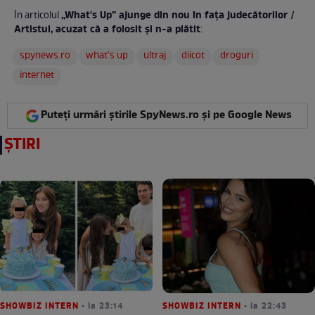
„What's Up” ajunge din nou în fața judecătorilor /
În articolul
Artistul, acuzat că a folosit și n-a plătit
:
spynews.ro
what's up
ultraj
diicot
droguri
internet
Puteți urmări știrile SpyNews.ro și pe Google News
ȘTIRI
SHOWBIZ INTERN
• la 23:14
SHOWBIZ INTERN
• la 22:43