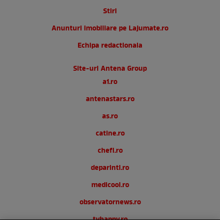
Stiri
Anunturi imobiliare pe Lajumate.ro
Echipa redactionala
Site-uri Antena Group
a1.ro
antenastars.ro
as.ro
catine.ro
chefi.ro
deparinti.ro
medicool.ro
observatornews.ro
tvhappy.ro