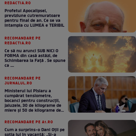
REDACTIA.RO
Profetul Apocalipsei,
previziune cutremuratoare
pentru final de an. Ce se va
intampla cu LUMEA e TERIBIL
RECOMANDARE PE
REDACTIA.RO
Ce să nu arunci SUB NICI O
FORMA din casă astăzi, de
Schimbarea la Față . Se spune
ca ....
RECOMANDARE PE
JURNALUL.RO
Ministerul lui Pîslaru a
cumpărat tensiometre,
bocanci pentru construcții,
jaluzele, 30 de kilograme de
miere și 50 de kilograme de
cafea
RECOMANDARE PE A1.RO
Cum a surprins-o Dani Oțil pe
soția lui în vacanță: „Și-a