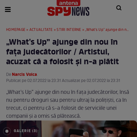
HOMEPAGE
»
ACTUALITATE
»
STIRI INTERNE
» „What's Up” ajunge din nou în fața judecătorilor / Artistul, acuzat că a folosit și n-a plătit
„What's Up” ajunge din nou în
fața judecătorilor / Artistul,
acuzat că a folosit și n-a plătit
Narcis Voica
De
.
Publicat pe 02.07.2022 la 23:31 Actualizat pe 02.07.2022 la 23:31
„What's Up” ajunge din nou în fața judecătorilor, însă
nu pentru droguri sau pentru ultraj la polițiști, ca în
trecut, ci pentru că s-a folosit de serviciile unei
companii și a omis să plătească.
GALERIE (3)