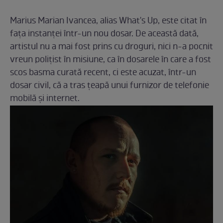
Marius Marian Ivancea, alias What's Up, este citat în
fața instanței într-un nou dosar. De această dată,
artistul nu a mai fost prins cu droguri, nici n-a pocnit
vreun polițist în misiune, ca în dosarele în care a fost
scos basma curată recent, ci este acuzat, într-un
dosar civil, că a tras țeapă unui furnizor de telefonie
mobilă și internet.