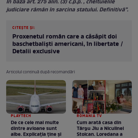
În baza art. 275 alin. (3) c.p.p. , cheltuielile
judiciare rămân în sarcina statului. Definitivă”.
CITEȘTE ȘI:
Proxenetul român care a căsăpit doi
baschetbaliști americani, în libertate /
Detalii exclusive
Articolul continuă după recomandări
PLAYTECH
ROMANIA TV
De ce cele mai multe
Cum arată casa din
dintre avioane sunt
Târgu Jiu a Niculinei
albe. Explicația ține și
Stoican. Loredana a