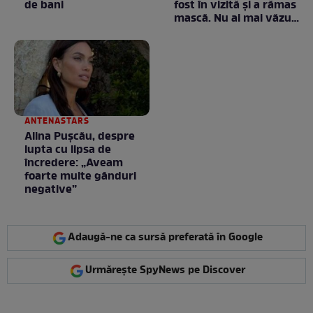
de bani
fost în vizită și a rămas
mască. Nu ai mai văzut
la nimeni așa ceva:
Fără cuvinte / VIDEO
ANTENASTARS
Alina Pușcău, despre
lupta cu lipsa de
încredere: „Aveam
foarte multe gânduri
negative”
Adaugă-ne ca sursă preferată în Google
Urmărește SpyNews pe Discover