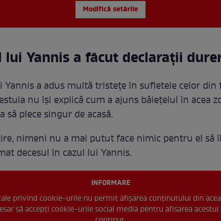
Modifică setările
 lui Yannis a făcut declarații dur
 Yannis a adus multă tristețe în sufletele celor din f
stuia nu își explică cum a ajuns băiețelul în acea z
a să plece singur de acasă.
ire, nimeni nu a mai putut face nimic pentru el să îl
mat decesul în cazul lui Yannis.
INFORMARE
 tale privind cookie-urile nu permit afișarea conținutului din acea
esar să accepți cookie-urile social media pentru afisarea acestui 
conținut.