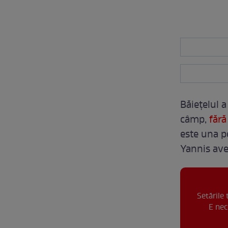
Băiețelul a
câmp,
fără
este una pe
Yannis ave
Setările
E nec