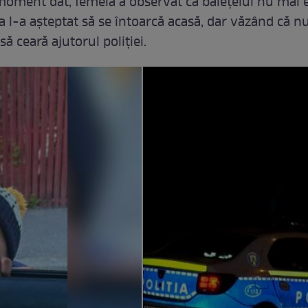
moment dat, femeia a observat că băiețelul nu mai 
a l-a așteptat să se întoarcă acasă, dar văzând că n
să ceară ajutorul poliției.