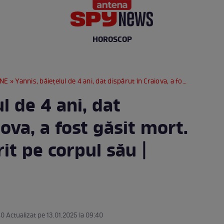
HOROSCOP
RNE
» Yannis, băiețelul de 4 ani, dat dispărut în Craiova, a fost găsit mort. Ce s-a descoperit pe corpul său | FOTO
l de 4 ani, dat
iova, a fost găsit mort.
it pe corpul său |
40 Actualizat pe 13.01.2025 la 09:40