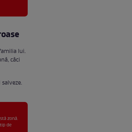
eroase
amilia lui.
onă, căci
 salveze.
stă zonă.
tip de