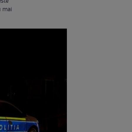
este
u mai