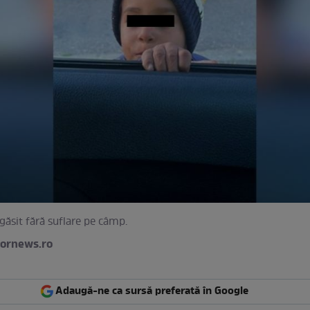
 găsit fără suflare pe câmp.
ornews.ro
Adaugă-ne ca sursă preferată în Google