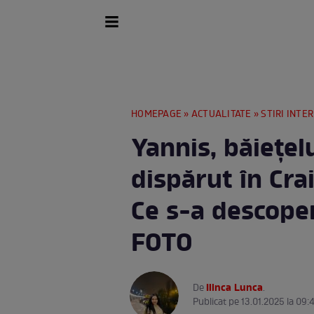
HOMEPAGE
»
ACTUALITATE
»
STIRI INTE
Yannis, băiețelu
dispărut în Cra
Ce s-a descoper
FOTO
Ilinca Lunca
De
.
Publicat pe 13.01.2025 la 09: