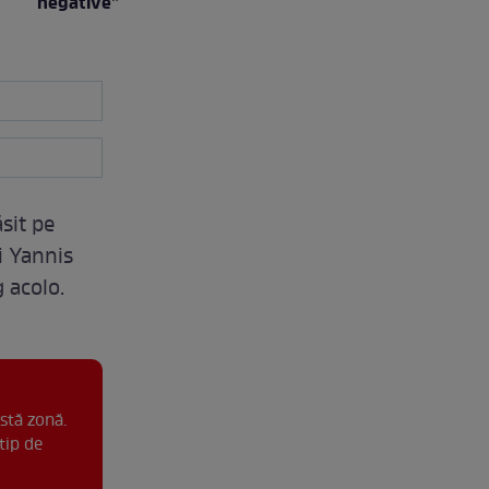
negative”
sit pe
ui Yannis
 acolo.
stă zonă.
tip de