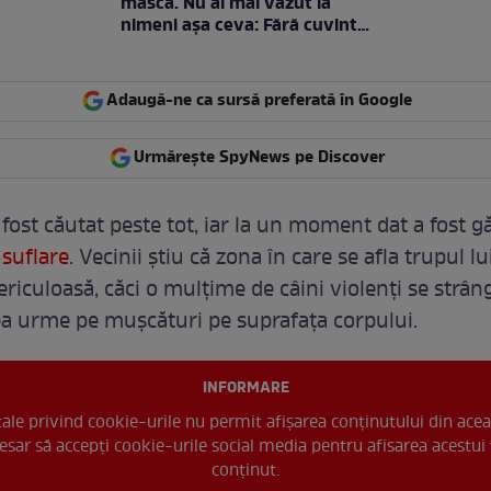
mască. Nu ai mai văzut la
nimeni așa ceva: Fără cuvinte
/ VIDEO
Adaugă-ne ca sursă preferată în Google
Urmărește SpyNews pe Discover
 fost căutat peste tot, iar la un moment dat a fost gă
 suflare
. Vecinii știu că zona în care se afla trupul l
riculoasă, căci o mulțime de câini violenți se strâng
a urme pe mușcături pe suprafața corpului.
INFORMARE
 tale privind cookie-urile nu permit afișarea conținutului din acea
esar să accepți cookie-urile social media pentru afisarea acestui 
conținut.