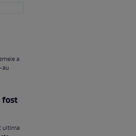
femeie a
l-au
 fost
t ultima