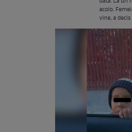
dată. La un 
acolo. Femei
vine, a decis 