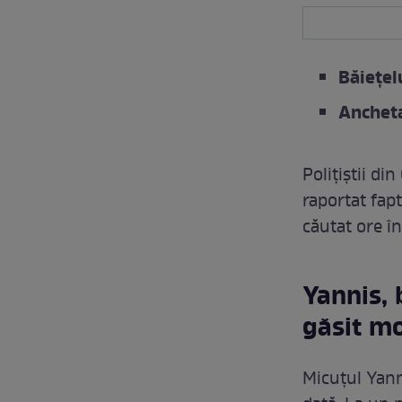
Băiețel
Ancheta
Polițiștii di
raportat fapt
căutat ore în
Yannis, 
găsit m
Micuțul Yanni