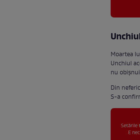
Unchiul
Moartea lui
Unchiul ace
nu obișnui
Din neferic
S-a confir
Setările
E nec