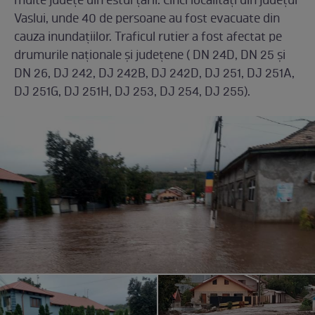
multe județe din estul țării. Cinci localități din județul
Vaslui, unde 40 de persoane au fost evacuate din
cauza inundațiilor. Traficul rutier a fost afectat pe
drumurile naționale și județene ( DN 24D, DN 25 şi
DN 26, DJ 242, DJ 242B, DJ 242D, DJ 251, DJ 251A,
DJ 251G, DJ 251H, DJ 253, DJ 254, DJ 255).