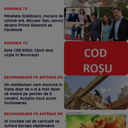
ROMANIA TV
Mirabela Grădinaru, mutare de
ultimă oră. Nicuşor Dan, anunţ
despre Prima Doamnă pe
Facebook
ROMANIA TV
Este COD ROŞU. Când vine
urgia în Bucureşti
RECOMANDARE PE ANTENA3.RO
Un moldovean care muncea în
Italia doar de o zi a fost lăsat
să moară pe şantier de 6
români. Aceștia riscă acum
închisoarea
RECOMANDARE PE ANTENA3.RO
Al cincilea val de caniculă va
sufoca Europa săptămâna