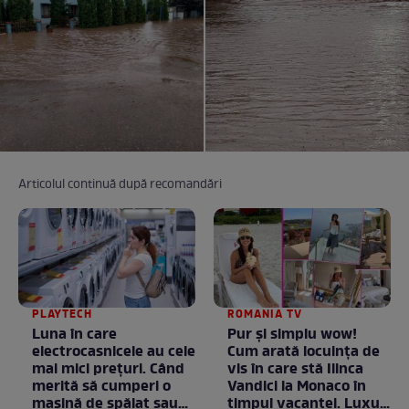
Articolul continuă după recomandări
PLAYTECH
ROMANIA TV
Luna în care
Pur și simplu wow!
electrocasnicele au cele
Cum arată locuința de
mai mici prețuri. Când
vis în care stă Ilinca
merită să cumperi o
Vandici la Monaco în
mașină de spălat sau
timpul vacanței. Luxul