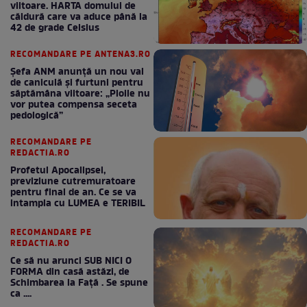
viitoare. HARTA domului de
căldură care va aduce până la
42 de grade Celsius
RECOMANDARE PE ANTENA3.RO
Șefa ANM anunță un nou val
de caniculă și furtuni pentru
săptămâna viitoare: „Ploile nu
vor putea compensa seceta
pedologică”
RECOMANDARE PE
REDACTIA.RO
Profetul Apocalipsei,
previziune cutremuratoare
pentru final de an. Ce se va
intampla cu LUMEA e TERIBIL
RECOMANDARE PE
REDACTIA.RO
Ce să nu arunci SUB NICI O
FORMA din casă astăzi, de
Schimbarea la Față . Se spune
ca ....