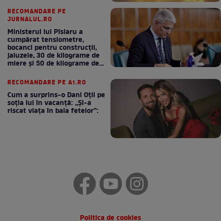
RECOMANDARE PE
JURNALUL.RO
Ministerul lui Pîslaru a
cumpărat tensiometre,
bocanci pentru construcții,
jaluzele, 30 de kilograme de
miere și 50 de kilograme de
cafea
RECOMANDARE PE A1.RO
Cum a surprins-o Dani Oțil pe
soția lui în vacanță: „Și-a
riscat viața în baia fetelor”:
Politica de cookies