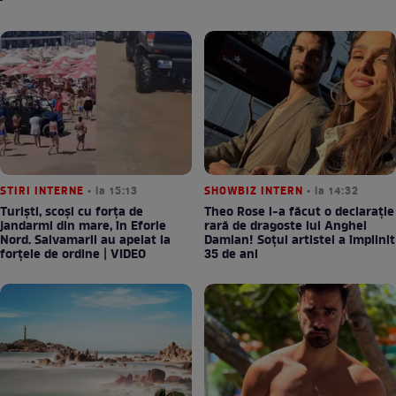
STIRI INTERNE
• la 15:13
SHOWBIZ INTERN
• la 14:32
Turiști, scoși cu forța de
Theo Rose i-a făcut o declarație
jandarmi din mare, în Eforie
rară de dragoste lui Anghel
Nord. Salvamarii au apelat la
Damian! Soțul artistei a împlinit
forțele de ordine | VIDEO
35 de ani