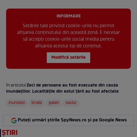
INFORMARE
Setările tale privind cookie-urile nu permit
afișarea conținutului din această zonă. E necesar
să accepți cookie-urile social media pentru
afisarea acestui tip de conținut.
Modifică setările
Zeci de persoane au fost evacuate din cauza
În articolul
inundațiilor. Localitățile din estul țării au fost afectate
:
inundatii
braila
galati
vaslui
Puteți urmări știrile SpyNews.ro și pe Google News
ȘTIRI