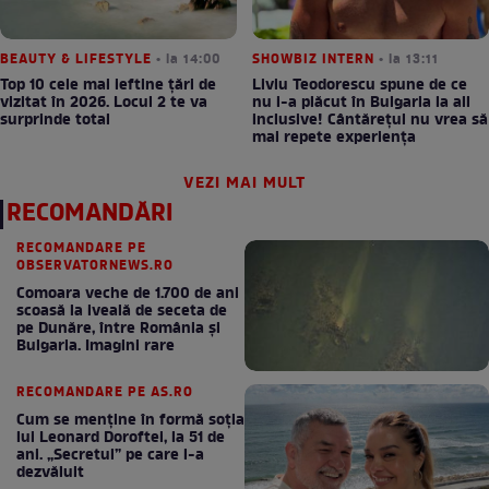
BEAUTY & LIFESTYLE
• la 14:00
SHOWBIZ INTERN
• la 13:11
Top 10 cele mai ieftine țări de
Liviu Teodorescu spune de ce
vizitat în 2026. Locul 2 te va
nu i-a plăcut în Bulgaria la all
surprinde total
inclusive! Cântărețul nu vrea să
mai repete experiența
VEZI MAI MULT
RECOMANDĂRI
RECOMANDARE PE
OBSERVATORNEWS.RO
Comoara veche de 1.700 de ani
scoasă la iveală de seceta de
pe Dunăre, între România şi
Bulgaria. Imagini rare
RECOMANDARE PE AS.RO
Cum se menţine în formă soţia
lui Leonard Doroftei, la 51 de
ani. „Secretul” pe care l-a
dezvăluit