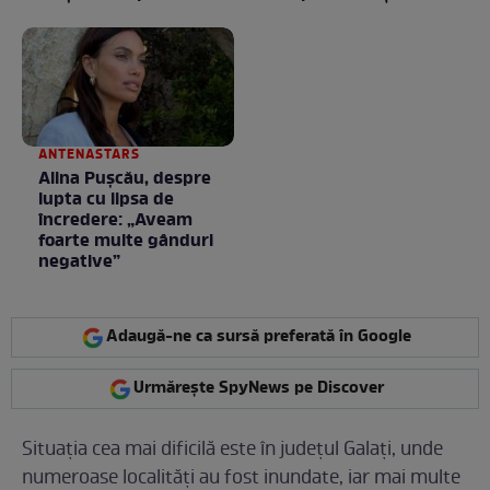
un frigider
e în starea lui pură.
Totul arată ca în filme!
/ GALERIE FOTO
ANTENASTARS
Alina Pușcău, despre
lupta cu lipsa de
încredere: „Aveam
foarte multe gânduri
negative”
Adaugă-ne ca sursă preferată în Google
Urmărește SpyNews pe Discover
Situația cea mai dificilă este în județul Galați, unde
numeroase localități au fost inundate, iar mai multe