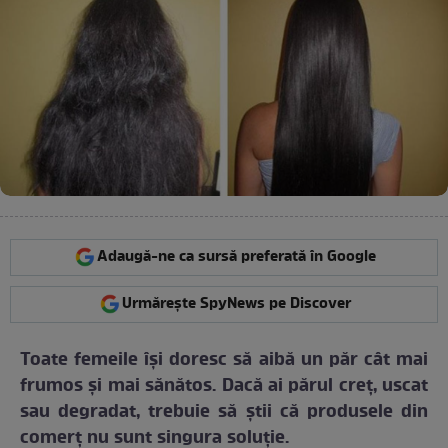
Adaugă-ne ca sursă preferată în Google
Urmărește SpyNews pe Discover
Toate femeile îşi doresc să aibă un păr cât mai
frumos şi mai sănătos. Dacă ai părul creţ, uscat
sau degradat, trebuie să ştii că produsele din
comerţ nu sunt singura soluţie.