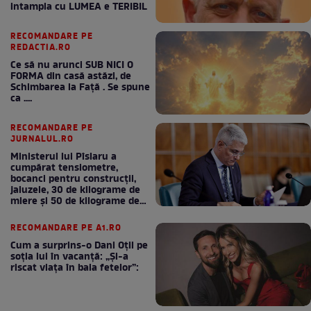
intampla cu LUMEA e TERIBIL
RECOMANDARE PE
REDACTIA.RO
Ce să nu arunci SUB NICI O
FORMA din casă astăzi, de
Schimbarea la Față . Se spune
ca ....
RECOMANDARE PE
JURNALUL.RO
Ministerul lui Pîslaru a
cumpărat tensiometre,
bocanci pentru construcții,
jaluzele, 30 de kilograme de
miere și 50 de kilograme de
cafea
RECOMANDARE PE A1.RO
Cum a surprins-o Dani Oțil pe
soția lui în vacanță: „Și-a
riscat viața în baia fetelor”: