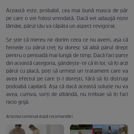
Această este, probabil, cea mai bună masca de păr
pe care o vei folosi vreodată. Dacă vei adaugă niște
lămâie, părul tău va căpăta un aspect revigorat.
Se ştie că mereu ne dorim ceea ce nu avem, aşa că
femeile cu părul creţ își doresc să aibă părul drept
pentru o perioadă mai lungă de timp. Dacă faci parte
din această categoria, gândește-te că în loc să îți arzi
părul cu placă, poți să urmezi un tratament care va
avea efectul pe care ți-l dorești, fără să îți distrugi
podoabă capilară. Așa că dacă această soluție nu va
avea, cumva, sorți de izbândă, nu trebuie să îți faci
nicio grijă.
Articolul continuă după recomandări