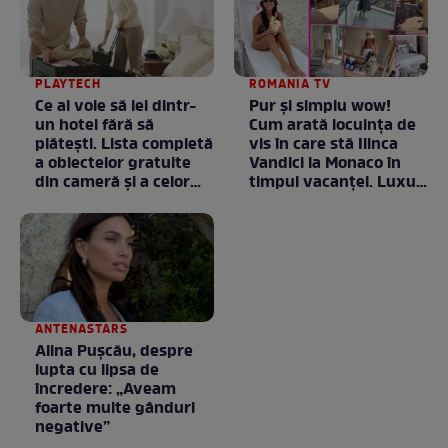
PLAYTECH
ROMANIA TV
Ce ai voie să iei dintr-
Pur și simplu wow!
un hotel fără să
Cum arată locuința de
plătești. Lista completă
vis în care stă Ilinca
a obiectelor gratuite
Vandici la Monaco în
din cameră și a celor
timpul vacanței. Luxul
care rămân
e în starea lui pură.
proprietatea unității
Totul arată ca în filme!
/ GALERIE FOTO
ANTENASTARS
Alina Pușcău, despre
lupta cu lipsa de
încredere: „Aveam
foarte multe gânduri
negative”