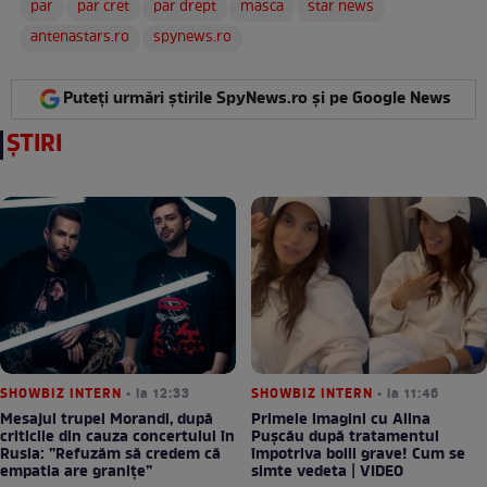
par
par cret
par drept
masca
star news
antenastars.ro
spynews.ro
Puteți urmări știrile SpyNews.ro și pe Google News
ȘTIRI
SHOWBIZ INTERN
• la 12:33
SHOWBIZ INTERN
• la 11:46
Mesajul trupei Morandi, după
Primele imagini cu Alina
criticile din cauza concertului în
Pușcău după tratamentul
Rusia: ”Refuzăm să credem că
împotriva bolii grave! Cum se
empatia are granițe”
simte vedeta | VIDEO