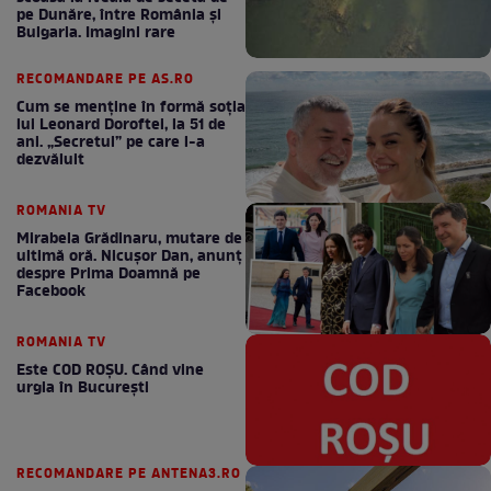
pe Dunăre, între România şi
Bulgaria. Imagini rare
RECOMANDARE PE AS.RO
Cum se menţine în formă soţia
lui Leonard Doroftei, la 51 de
ani. „Secretul” pe care l-a
dezvăluit
ROMANIA TV
Mirabela Grădinaru, mutare de
ultimă oră. Nicuşor Dan, anunţ
despre Prima Doamnă pe
Facebook
ROMANIA TV
Este COD ROŞU. Când vine
urgia în Bucureşti
RECOMANDARE PE ANTENA3.RO