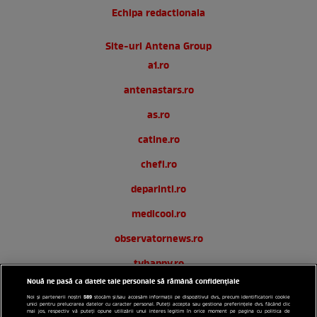
Echipa redactionala
Site-uri Antena Group
a1.ro
antenastars.ro
as.ro
catine.ro
chefi.ro
deparinti.ro
medicool.ro
observatornews.ro
tvhappy.ro
Nouă ne pasă ca datele tale personale să rămână confidențiale
useit.ro
589
Noi și partenerii noștri
stocăm și/sau accesăm informații pe dispozitivul dvs., precum identificatorii cookie
unici pentru prelucrarea datelor cu caracter personal. Puteți accepta sau gestiona preferințele dvs. făcând clic
zutv.ro
mai jos, respectiv vă puteți opune utilizării unui interes legitim în orice moment pe pagina cu politica de