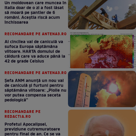
Un moldovean care muncea în
Italia doar de o zi a fost lăsat
să moară pe şantier de 6
români. Aceștia riscă acum
închisoarea
RECOMANDARE PE ANTENA3.RO
Al cincilea val de caniculă va
sufoca Europa săptămâna
viitoare. HARTA domului de
căldură care va aduce până la
42 de grade Celsius
RECOMANDARE PE ANTENA3.RO
Șefa ANM anunță un nou val
de caniculă și furtuni pentru
săptămâna viitoare: „Ploile nu
vor putea compensa seceta
pedologică”
RECOMANDARE PE
REDACTIA.RO
Profetul Apocalipsei,
previziune cutremuratoare
pentru final de an. Ce se va