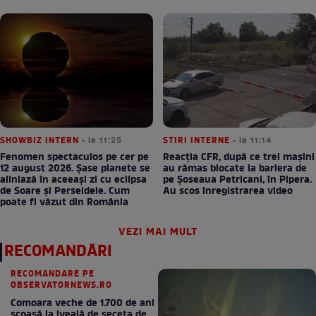
SHOWBIZ INTERN
• la 11:25
STIRI INTERNE
• la 11:14
Fenomen spectaculos pe cer pe
Reacția CFR, după ce trei mașini
12 august 2026. Șase planete se
au rămas blocate la bariera de
aliniază în aceeași zi cu eclipsa
pe Șoseaua Petricani, în Pipera.
de Soare și Perseidele. Cum
Au scos înregistrarea video
poate fi văzut din România
VEZI MAI MULT
RECOMANDĂRI
RECOMANDARE PE
OBSERVATORNEWS.RO
Comoara veche de 1.700 de ani
scoasă la iveală de seceta de