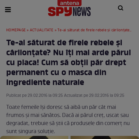
HOMEPAGE
»
ACTUALITATE
» Te-ai săturat de firele rebele şi cârlionţate? Nu îţi mai arde părul cu placa! Cum să obții păr drept permanent cu o masca din ingrediente naturale
Te-ai săturat de firele rebele şi
cârlionţate? Nu îţi mai arde părul
cu placa! Cum să obții păr drept
permanent cu o masca din
ingrediente naturale
Publicat pe 29.02.2016 la 09:25 Actualizat pe 29.02.2016 la 09:25
Toate femeile îşi doresc să aibă un păr cât mai
frumos şi mai sănătos. Dacă ai părul creţ, uscat sau
degradat, trebuie să ştii că produsele din comerţ nu
sunt singura soluţie.