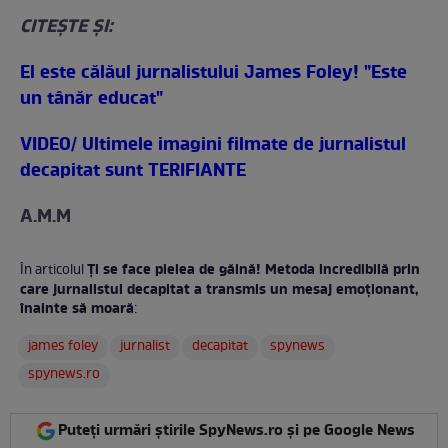
CITEŞTE ŞI:
El este călăul jurnalistului James Foley! "Este
un tânăr educat"
VIDEO/ Ultimele imagini filmate de jurnalistul
decapitat sunt TERIFIANTE
A.M.M
Ţi se face pielea de găină! Metoda incredibilă prin
În articolul
care jurnalistul decapitat a transmis un mesaj emoţionant,
înainte să moară
:
james foley
jurnalist
decapitat
spynews
spynews.ro
Puteți urmări știrile SpyNews.ro și pe Google News