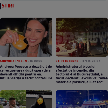
ȘTIRI
SHOWBIZ INTERN
• la 00:07
STIRI INTERNE
• ieri la 23:54
Andreea Popescu a dezvăluit de
Administratorul blocului
ce recuperarea după operație a
afectat de incendiu, din
devenit dificilă pentru ea.
Sectorul 4 al Bucureștiului, a
Influencerița a făcut confesiuni
făcut declarații exclusive: ”Avea
materiale plastice, a luat foc”