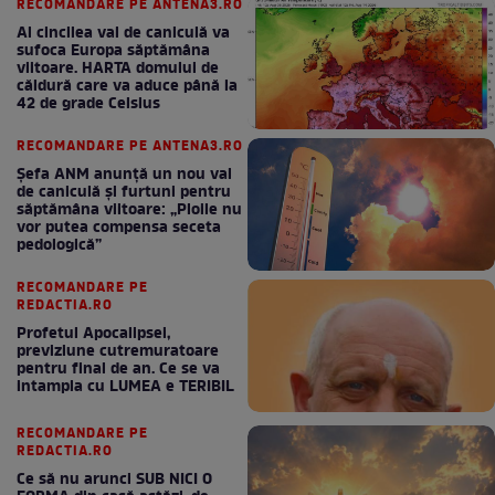
RECOMANDARE PE ANTENA3.RO
Al cincilea val de caniculă va
sufoca Europa săptămâna
viitoare. HARTA domului de
căldură care va aduce până la
42 de grade Celsius
RECOMANDARE PE ANTENA3.RO
Șefa ANM anunță un nou val
de caniculă și furtuni pentru
săptămâna viitoare: „Ploile nu
vor putea compensa seceta
pedologică”
RECOMANDARE PE
REDACTIA.RO
Profetul Apocalipsei,
previziune cutremuratoare
pentru final de an. Ce se va
intampla cu LUMEA e TERIBIL
RECOMANDARE PE
REDACTIA.RO
Ce să nu arunci SUB NICI O