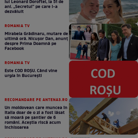
lui Leonard Doroftei, la 51 de
ani. „Secretul” pe care l-a
dezvăluit
ROMANIA TV
Mirabela Grădinaru, mutare de
ultimă oră. Nicuşor Dan, anunţ
despre Prima Doamnă pe
Facebook
ROMANIA TV
Este COD ROŞU. Când vine
urgia în Bucureşti
RECOMANDARE PE ANTENA3.RO
Un moldovean care muncea în
Italia doar de o zi a fost lăsat
să moară pe şantier de 6
români. Aceștia riscă acum
închisoarea