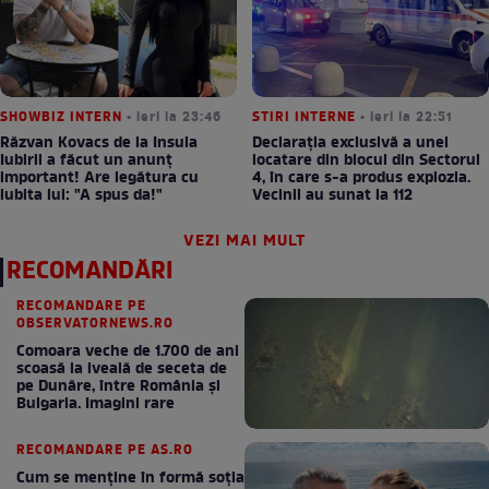
SHOWBIZ INTERN
• ieri la 23:46
STIRI INTERNE
• ieri la 22:51
Răzvan Kovacs de la Insula
Declarația exclusivă a unei
Iubirii a făcut un anunț
locatare din blocul din Sectorul
important! Are legătura cu
4, în care s-a produs explozia.
iubita lui: "A spus da!"
Vecinii au sunat la 112
VEZI MAI MULT
RECOMANDĂRI
RECOMANDARE PE
OBSERVATORNEWS.RO
Comoara veche de 1.700 de ani
scoasă la iveală de seceta de
pe Dunăre, între România şi
Bulgaria. Imagini rare
RECOMANDARE PE AS.RO
Cum se menţine în formă soţia