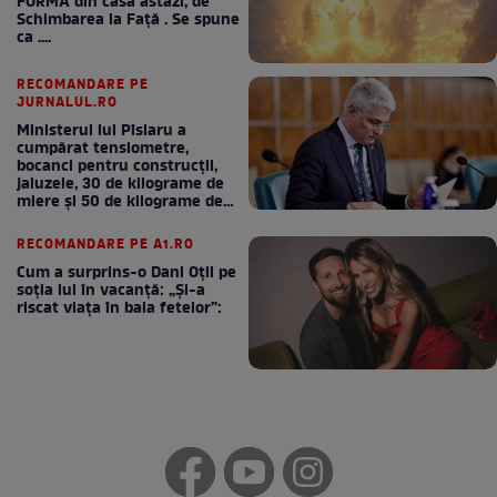
FORMA din casă astăzi, de
Schimbarea la Față . Se spune
ca ....
RECOMANDARE PE
JURNALUL.RO
Ministerul lui Pîslaru a
cumpărat tensiometre,
bocanci pentru construcții,
jaluzele, 30 de kilograme de
miere și 50 de kilograme de
cafea
RECOMANDARE PE A1.RO
Cum a surprins-o Dani Oțil pe
soția lui în vacanță: „Și-a
riscat viața în baia fetelor”: