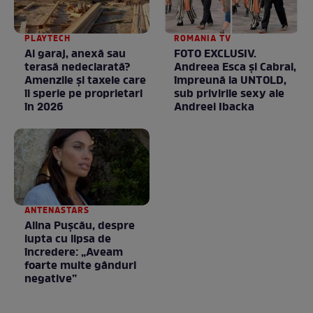
PLAYTECH
ROMANIA TV
Ai garaj, anexă sau
FOTO EXCLUSIV.
terasă nedeclarată?
Andreea Esca şi Cabral,
Amenzile și taxele care
împreună la UNTOLD,
îi sperie pe proprietari
sub privirile sexy ale
în 2026
Andreei Ibacka
ANTENASTARS
Alina Pușcău, despre
lupta cu lipsa de
încredere: „Aveam
foarte multe gânduri
negative”